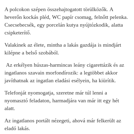
A polcokon szépen összehajtogatott törülközők. A
heverőn kockás pléd, WC papír csomag, felnőtt pelenka.
Csecsebecsék, egy porcelán kutya nyújtózkodik, alatta
csipketerítő.
Valakinek az élete, mintha a lakás gazdája is mindjárt
kilépne a belső szobából.
Az erkélyen húszas-harmincas leány cigarettázik és az
ingatlanos szavain morfondírozik: a legtöbbet akkor
javíthatnak az ingatlan eladási esélyein, ha kiürítik.
Telefonját nyomogatja, szeretne már túl lenni a
nyomasztó feladaton, harmadjára van már itt egy hét
alatt.
Az ingatlanos portált nézegeti, ahová már felkerült az
eladó lakás.