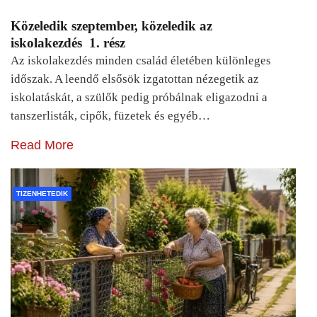
Közeledik szeptember, közeledik az
iskolakezdés 1. rész
Az iskolakezdés minden család életében különleges
időszak. A leendő elsősök izgatottan nézegetik az
iskolatáskát, a szülők pedig próbálnak eligazodni a
tanszerlisták, cipők, füzetek és egyéb…
Read More
TIZENHETEDIK