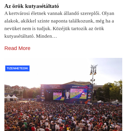
Az örök kutyasétáltató
A kertvárosi életnek vannak állandó szereplői. Olyan
alakok, akikkel szinte naponta találkozunk, még ha a
nevüket nem is tudjuk. Közéjük tartozik az örök
kutyasétáltató. Minden…
Read More
TIZENHETEDIK