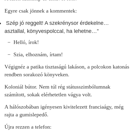
Egyre csak jönnek a kommentek:
Szép jó reggelt! A szekrénysor érdekelne…
asztallal, könyvespolccal, ha lehetne…”
− Helló, írok!
− Szia, elhoznám, írtam!
Végignéz a patika tisztaságú lakáson, a polcokon katonás
rendben sorakozó könyveken.
Koloniál bútor. Nem túl rég státusszimbólumnak
számított, sokak elérhetetlen vágya volt.
A hálószobában igényesen kivitelezett franciaágy, még
rajta a gumislepedő.
Újra rezzen a telefon: