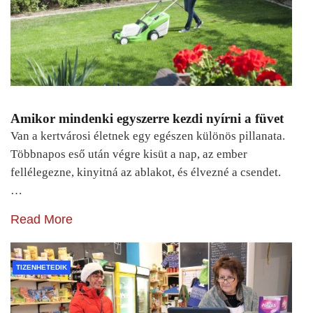
Amikor mindenki egyszerre kezdi nyírni a füvet
Van a kertvárosi életnek egy egészen különös pillanata.
Többnapos eső után végre kisüt a nap, az ember
fellélegezne, kinyitná az ablakot, és élvezné a csendet.
…
Read More
TIZENHETEDIK