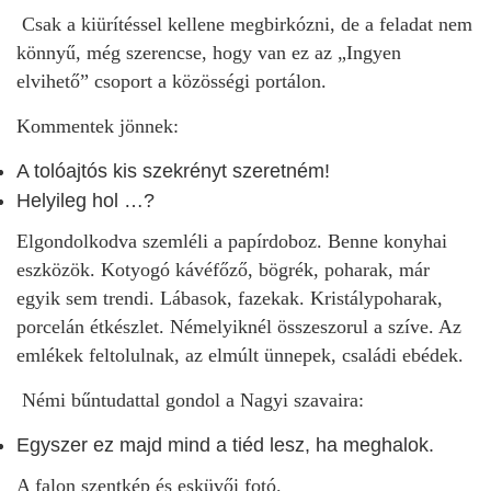
Csak a kiürítéssel kellene megbirkózni, de a feladat nem
könnyű, még szerencse, hogy van ez az „Ingyen
elvihető” csoport a közösségi portálon.
Kommentek jönnek:
A tolóajtós kis szekrényt szeretném!
Helyileg hol …?
Elgondolkodva szemléli a papírdoboz. Benne konyhai
eszközök. Kotyogó kávéfőző, bögrék, poharak, már
egyik sem trendi. Lábasok, fazekak. Kristálypoharak,
porcelán étkészlet. Némelyiknél összeszorul a szíve. Az
emlékek feltolulnak, az elmúlt ünnepek, családi ebédek.
Némi bűntudattal gondol a Nagyi szavaira:
Egyszer ez majd mind a tiéd lesz, ha meghalok.
A falon szentkép és esküvői fotó.