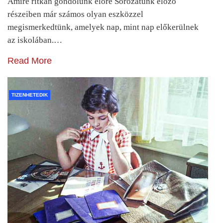
Amire ritkán gondolunk előre Sorozatunk előző
részeiben már számos olyan eszközzel
megismerkedtünk, amelyek nap, mint nap előkerülnek
az iskolában.…
Read More
TIZENHETEDIK