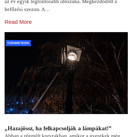
az év egyik legfontosabb időszaka. Megkezdődött a
befőzési szezon. A…
Read More
TIZENHETEDIK
„Hazajössz, ha felkapcsolják a lámpákat!”
Abban a régmúlt korszakban, amikor a gyerekek még