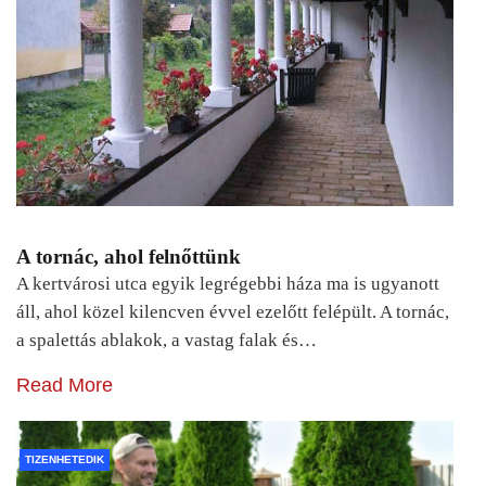
A tornác, ahol felnőttünk
A kertvárosi utca egyik legrégebbi háza ma is ugyanott
áll, ahol közel kilencven évvel ezelőtt felépült. A tornác,
a spalettás ablakok, a vastag falak és…
Read More
TIZENHETEDIK