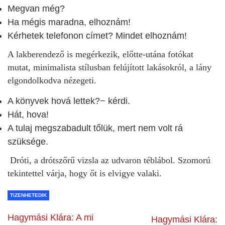
Megvan még?
Ha mégis maradna, elhoznám!
Kérhetek telefonon címet? Mindet elhoznám!
A lakberendező is megérkezik, előtte-utána fotókat
mutat, minimalista stílusban felújított lakásokról, a lány
elgondolkodva nézegeti.
A könyvek hová lettek?− kérdi.
Hát, hova!
A tulaj megszabadult tőlük, mert nem volt rá
szüksége.
Dróti, a drótszőrű vizsla az udvaron téblábol. Szomorú
tekintettel várja, hogy őt is elvigye valaki.
TIZENHETEDIK
Hagymási Klára: A mi
Hagymási Klára: