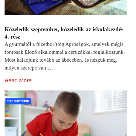
Közeledik szeptember, közeledik az iskolakezdés
4. rész
A gyurmától a füzetborítóig Apróságok, amelyek mégis
fontosak Előző alkalommal a ceruzákkal foglalkoztunk.
Most haladjunk tovább az ábécében, és nézzük meg,
milyen szerepe van a…
Read More
TIZENHETEDIK