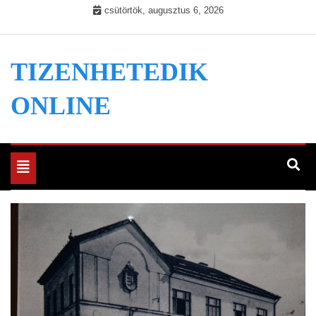
Skip
csütörtök, augusztus 6, 2026
to
content
TIZENHETEDIK
ONLINE
Toggle
navigation