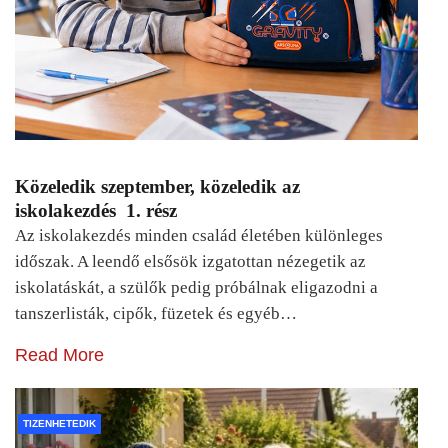
Közeledik szeptember, közeledik az
iskolakezdés 1. rész
Az iskolakezdés minden család életében különleges
időszak. A leendő elsősök izgatottan nézegetik az
iskolatáskát, a szülők pedig próbálnak eligazodni a
tanszerlisták, cipők, füzetek és egyéb…
Read More
TIZENHETEDIK