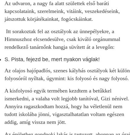
Az udvaron, a nagy fa alatt születtek első baráti
kapcsolataink, szerelmeink, vitáink, veszekedéseink,
játszottuk körjátékainkat, fogócskáinkat.
Itt sorakoztak fel az osztályok az ünnepélyekre, a
Himnuszhoz elcsendesülve, csak kiváló orgánummal
rendelkező tanárnőnk hangja süvített át a levegőn:
S. Pista, fejezd be, mert nyakon váglak!
Az olajos hajópadlós, szenes kályhás osztályok két külön
folyosóról nyíltak, úgymint: kis folyosó és nagy folyosó.
A kisfolyosó egyik termében kezdtem a betűkkel
ismerkedni, a valaha volt legjobb tanítóval, Gizi nénivel.
Annyira ragaszkodtam hozzá, hogy ha véletlenül nem
tudott iskolába jönni, vigasztalhatatlan voltam egészen
addig, amíg vissza nem jött.
Az épülethez gondnoki lakás is tartozott, ahonnan az órai