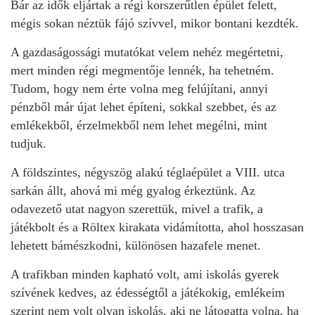
Bár az idők eljártak a régi korszerűtlen épület felett,
mégis sokan néztük fájó szívvel, mikor bontani kezdték.
A gazdaságossági mutatókat velem nehéz megértetni,
mert minden régi megmentője lennék, ha tehetném.
Tudom, hogy nem érte volna meg felújítani, annyi
pénzből már újat lehet építeni, sokkal szebbet, és az
emlékekből, érzelmekből nem lehet megélni, mint
tudjuk.
A földszintes, négyszög alakú téglaépület a VIII. utca
sarkán állt, ahová mi még gyalog érkeztünk. Az
odavezető utat nagyon szerettük, mivel a trafik, a
játékbolt és a Röltex kirakata vidámította, ahol hosszasan
lehetett bámészkodni, különösen hazafele menet.
A trafikban minden kapható volt, ami iskolás gyerek
szívének kedves, az édességtől a játékokig, emlékeim
szerint nem volt olyan iskolás, aki ne látogatta volna, ha