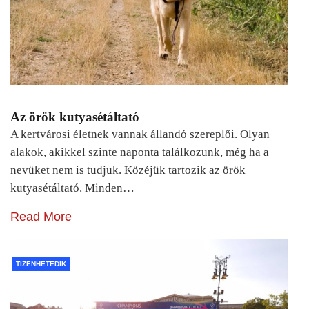
Az örök kutyasétáltató
A kertvárosi életnek vannak állandó szereplői. Olyan
alakok, akikkel szinte naponta találkozunk, még ha a
nevüket nem is tudjuk. Közéjük tartozik az örök
kutyasétáltató. Minden…
Read More
TIZENHETEDIK