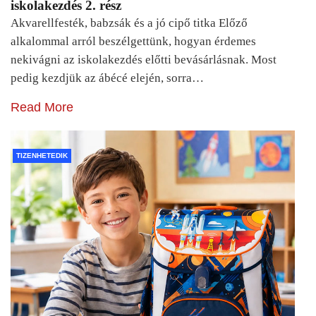
iskolakezdés 2. rész
Akvarellfesték, babzsák és a jó cipő titka Előző
alkalommal arról beszélgettünk, hogyan érdemes
nekivágni az iskolakezdés előtti bevásárlásnak. Most
pedig kezdjük az ábécé elején, sorra…
Read More
TIZENHETEDIK