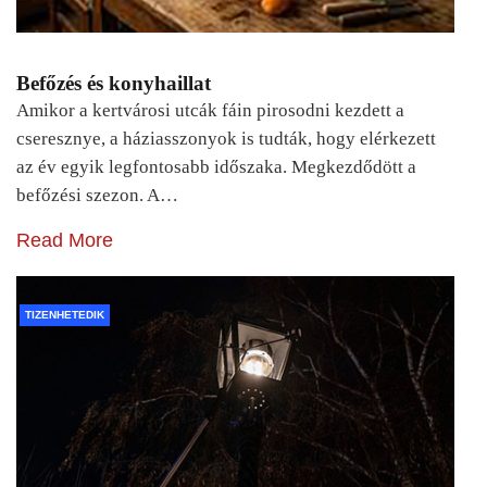
Befőzés és konyhaillat
Amikor a kertvárosi utcák fáin pirosodni kezdett a
cseresznye, a háziasszonyok is tudták, hogy elérkezett
az év egyik legfontosabb időszaka. Megkezdődött a
befőzési szezon. A…
Read More
TIZENHETEDIK