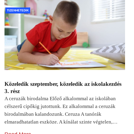
TIZENHETEDIK
Közeledik szeptember, közeledik az iskolakezdés
3. rész
A ceruzák birodalma Előző alkalommal az iskolában
célszerű cipőkig jutottunk. Ez alkalommal a ceruzák
birodalmában kalandozunk. Ceruza A tanórák
elmaradhatatlan eszköze. A kínálat szinte végtelen,…