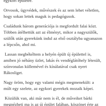
egykori épületre.
Orvosok, ügyvédek, művészek és az sem lehet véletlen,
hogy sokan lettek maguk is pedagógusok.
Családunk három generációja is megfordult falai közt.
Többen átélhettük azt az élményt, mikor a nagyszülők,
szülők után gyerekünk indul az első osztályba ugyanazon
a lépcsőn, ahol mi.
Lassan megbékéltem a helyén épült új épülettel is,
amiben jó néhány üzlet, lakás és vendéglátóhely létesült,
színvonalas küllemével és kínálatával csak nyert
Rákosliget.
Nagy öröm, hogy egy valami mégis megmenekült: a
múlt egy szelete, az egykori gyerekek mozaik képei.
Közülük van, aki már nem is él, de műveiket bárki
megnézheti ma is az új épület falában, köszönet érte az