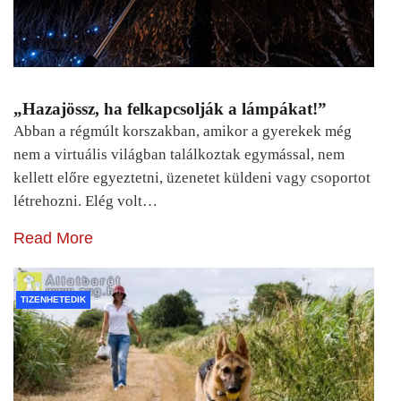
„Hazajössz, ha felkapcsolják a lámpákat!”
Abban a régmúlt korszakban, amikor a gyerekek még
nem a virtuális világban találkoztak egymással, nem
kellett előre egyeztetni, üzenetet küldeni vagy csoportot
létrehozni. Elég volt…
Read More
TIZENHETEDIK