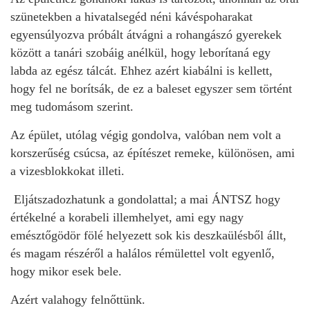
szünetekben a hivatalsegéd néni kávéspoharakat
egyensúlyozva próbált átvágni a rohangászó gyerekek
között a tanári szobáig anélkül, hogy leborítaná egy
labda az egész tálcát. Ehhez azért kiabálni is kellett,
hogy fel ne borítsák, de ez a baleset egyszer sem történt
meg tudomásom szerint.
Az épület, utólag végig gondolva, valóban nem volt a
korszerűség csúcsa, az építészet remeke, különösen, ami
a vizesblokkokat illeti.
Eljátszadozhatunk a gondolattal; a mai ÁNTSZ hogy
értékelné a korabeli illemhelyet, ami egy nagy
emésztőgödör fölé helyezett sok kis deszkaülésből állt,
és magam részéről a halálos rémülettel volt egyenlő,
hogy mikor esek bele.
Azért valahogy felnőttünk.