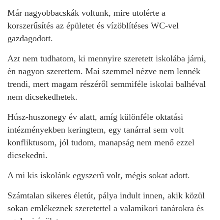
Már nagyobbacskák voltunk, mire utolérte a
korszerűsítés az épületet és vízöblítéses WC-vel
gazdagodott.
Azt nem tudhatom, ki mennyire szeretett iskolába járni,
én nagyon szerettem. Mai szemmel nézve nem lennék
trendi, mert magam részéről semmiféle iskolai balhéval
nem dicsekedhetek.
Húsz-huszonegy év alatt, amíg különféle oktatási
intézményekben keringtem, egy tanárral sem volt
konfliktusom, jól tudom, manapság nem menő ezzel
dicsekedni.
A mi kis iskolánk egyszerű volt, mégis sokat adott.
Számtalan sikeres életút, pálya indult innen, akik közül
sokan emlékeznek szeretettel a valamikori tanárokra és