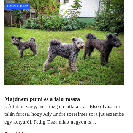
TIZENHETEDIK
Majdnem pumi és a falu rossza
„ Általam vagy, mert meg én láttalak…” Első olvasásra
talán furcsa, hogy Ady Endre szerelmes sora jut eszembe
egy kutyáról. Pedig Tisza miatt nagyon is…