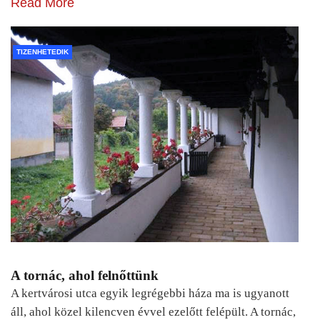
Read More
TIZENHETEDIK
A tornác, ahol felnőttünk
A kertvárosi utca egyik legrégebbi háza ma is ugyanott
áll, ahol közel kilencven évvel ezelőtt felépült. A tornác,