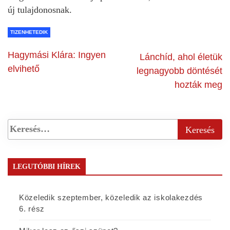
új tulajdonosnak.
TIZENHETEDIK
Hagymási Klára: Ingyen
Lánchíd, ahol életük
elvihető
legnagyobb döntését
hozták meg
LEGUTÓBBI HÍREK
Közeledik szeptember, közeledik az iskolakezdés
6. rész