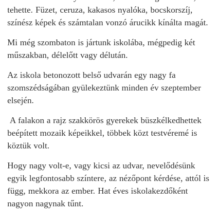
tehette. Füzet, ceruza, kakasos nyalóka, bocskorszíj,
színész képek és számtalan vonzó árucikk kínálta magát.
Mi még szombaton is jártunk iskolába, mégpedig két
műszakban, délelőtt vagy délután.
Az iskola betonozott belső udvarán egy nagy fa
szomszédságában gyülekeztünk minden év szeptember
elsején.
A falakon a rajz szakkörös gyerekek büszkélkedhettek
beépített mozaik képeikkel, többek közt testvéremé is
köztük volt.
Hogy nagy volt-e, vagy kicsi az udvar, nevelődésünk
egyik legfontosabb színtere, az nézőpont kérdése, attól is
függ, mekkora az ember. Hat éves iskolakezdőként
nagyon nagynak tűnt.