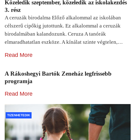
Közeledik szeptember, közeledik az iskolakezdés
3. rész
A ceruzák birodalma Előző alkalommal az iskolában
célszerű cipőkig jutottunk. Ez alkalommal a ceruzák
birodalmában kalandozunk. Ceruza A tanórák
elmaradhatatlan eszköze. A kínálat szinte végtelen,…
Read More
A Rákoshegyi Bartók Zeneház legfrissebb
programja
Read More
TIZENHETEDIK