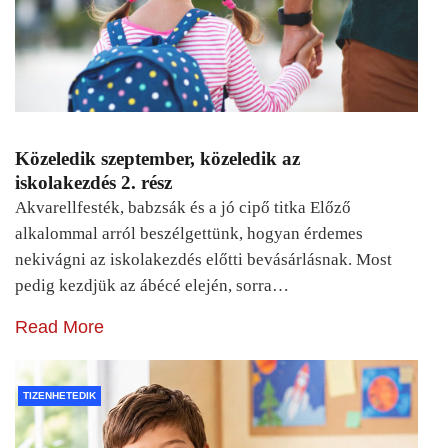
Közeledik szeptember, közeledik az
iskolakezdés 2. rész
Akvarellfesték, babzsák és a jó cipő titka Előző
alkalommal arról beszélgettünk, hogyan érdemes
nekivágni az iskolakezdés előtti bevásárlásnak. Most
pedig kezdjük az ábécé elején, sorra…
Read More
TIZENHETEDIK