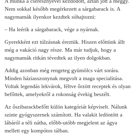
A munka a cseresznyével kezdődött, aztán jött a meggy.
Nem sokkal később megérkezett a sárgabarack is. A
nagymamák ilyenkor kezdtek sóhajtozni:
– Ha leérik a sárgabarack, vége a nyárnak.
Gyerekként ezt túlzásnak éreztük. Hiszen előttünk állt
még a vakáció nagy része. Ma már tudjuk, hogy a
nagymamák ritkán tévedtek az ilyen dolgokban.
Addig azonban még rengeteg gyümölcs várt sorára.
Minden háziasszonynak megvolt a maga specialitása.
Voltak legendás lekvárok, féltve őrzött receptek és olyan
befőttek, amelyekről a rokonság évekig beszélt.
Az őszibarackbefőtt külön kategóriát képviselt. Nálunk
szinte gyógyszernek számított. Ha valakit ledöntött a
lábáról a téli nátha, előbb-utóbb megjelent az ágya
mellett egy kompótos tálban.