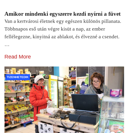
Amikor mindenki egyszerre kezdi nyírni a füvet
Van a kertvárosi életnek egy egészen különös pillanata.
Többnapos eső után végre kisüt a nap, az ember
fellélegezne, kinyitná az ablakot, és élvezné a csendet.
…
Read More
TIZENHETEDIK