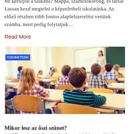
Mi kerüljön a táskába? Mappa, számolókorong, és társai
Lassan kezd megtelni a képzeletbeli iskolatáska. Az
előző részben több fontos alapfelszerelést vettünk
számba, most pedig folytatjuk…
Read More
TIZENHETEDIK
Mikor lesz az őszi szünet?