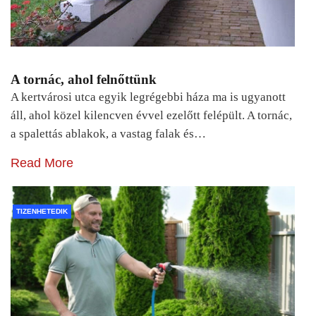
A tornác, ahol felnőttünk
A kertvárosi utca egyik legrégebbi háza ma is ugyanott
áll, ahol közel kilencven évvel ezelőtt felépült. A tornác,
a spalettás ablakok, a vastag falak és…
Read More
TIZENHETEDIK