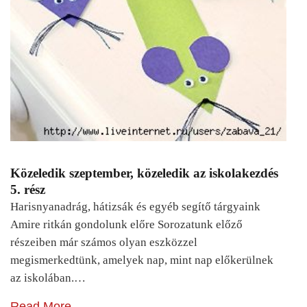
Közeledik szeptember, közeledik az iskolakezdés
5. rész
Harisnyanadrág, hátizsák és egyéb segítő tárgyaink
Amire ritkán gondolunk előre Sorozatunk előző
részeiben már számos olyan eszközzel
megismerkedtünk, amelyek nap, mint nap előkerülnek
az iskolában.…
Read More