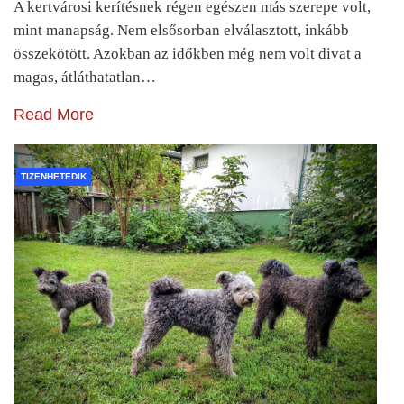
A kertvárosi kerítésnek régen egészen más szerepe volt,
mint manapság. Nem elsősorban elválasztott, inkább
összekötött. Azokban az időkben még nem volt divat a
magas, átláthatatlan…
Read More
TIZENHETEDIK