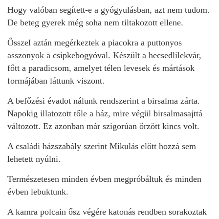
Hogy valóban segített-e a gyógyulásban, azt nem tudom.
De beteg gyerek még soha nem tiltakozott ellene.
Ősszel aztán megérkeztek a piacokra a puttonyos
asszonyok a csipkebogyóval. Készült a hecsedlilekvár,
főtt a paradicsom, amelyet télen levesek és mártások
formájában láttunk viszont.
A befőzési évadot nálunk rendszerint a birsalma zárta.
Napokig illatozott tőle a ház, mire végül birsalmasajttá
változott. Ez azonban már szigorúan őrzött kincs volt.
A családi házszabály szerint Mikulás előtt hozzá sem
lehetett nyúlni.
Természetesen minden évben megpróbáltuk és minden
évben lebuktunk.
A kamra polcain ősz végére katonás rendben sorakoztak