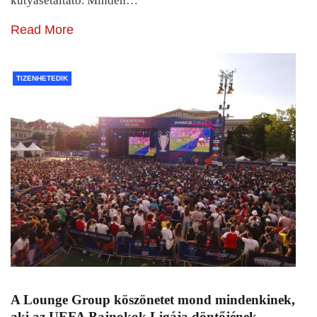
kutyasétáltató. Minden…
Read More
TIZENHETEDIK
A Lounge Group köszönetet mond mindenkinek,
aki az UEFA Bajnokok Ligája döntőjének