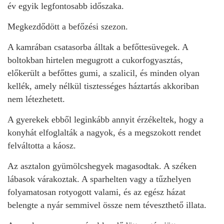
év egyik legfontosabb időszaka.
Megkezdődött a befőzési szezon.
A kamrában csatasorba álltak a befőttesüvegek. A
boltokban hirtelen megugrott a cukorfogyasztás,
előkerült a befőttes gumi, a szalicil, és minden olyan
kellék, amely nélkül tisztességes háztartás akkoriban
nem létezhetett.
A gyerekek ebből leginkább annyit érzékeltek, hogy a
konyhát elfoglalták a nagyok, és a megszokott rendet
felváltotta a káosz.
Az asztalon gyümölcshegyek magasodtak. A széken
lábasok várakoztak. A sparhelten vagy a tűzhelyen
folyamatosan rotyogott valami, és az egész házat
belengte a nyár semmivel össze nem téveszthető illata.