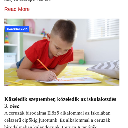
Read More
TIZENHETEDIK
Közeledik szeptember, közeledik az iskolakezdés
3. rész
A ceruzák birodalma Előző alkalommal az iskolában
célszerű cipőkig jutottunk. Ez alkalommal a ceruzák
birodalmában kalandozunk. Ceruza A tanórák