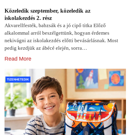
Közeledik szeptember, közeledik az
iskolakezdés 2. rész
Akvarellfesték, babzsák és a jó cipő titka Előző
alkalommal arról beszélgettünk, hogyan érdemes
nekivágni az iskolakezdés előtti bevásárlásnak. Most
pedig kezdjük az ábécé elején, sorra…
Read More
TIZENHETEDIK