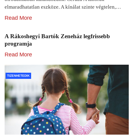
elmaradhatatlan eszköze. A kínálat szinte végtelen,…
Read More
A Rákoshegyi Bartók Zeneház legfrissebb
programja
Read More
TIZENHETEDIK