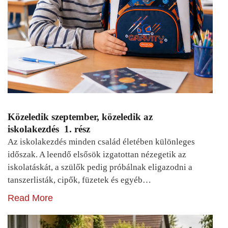
Közeledik szeptember, közeledik az
iskolakezdés 1. rész
Az iskolakezdés minden család életében különleges
időszak. A leendő elsősök izgatottan nézegetik az
iskolatáskát, a szülők pedig próbálnak eligazodni a
tanszerlisták, cipők, füzetek és egyéb…
Read More