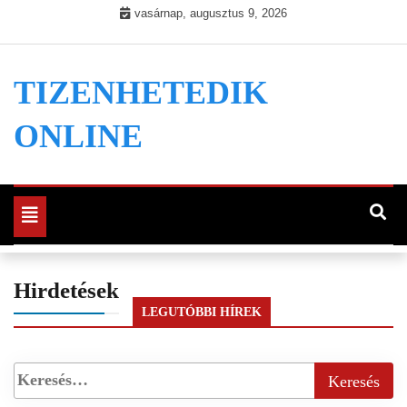
Skip
vasárnap, augusztus 9, 2026
to
content
TIZENHETEDIK
ONLINE
Toggle
navigation
Hirdetések
LEGUTÓBBI HÍREK