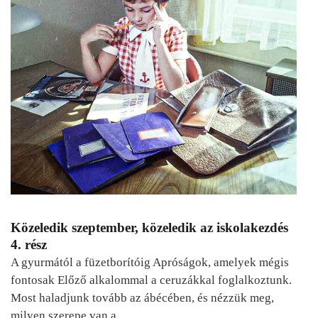
Közeledik szeptember, közeledik az iskolakezdés
4. rész
A gyurmától a füzetborítóig Apróságok, amelyek mégis
fontosak Előző alkalommal a ceruzákkal foglalkoztunk.
Most haladjunk tovább az ábécében, és nézzük meg,
milyen szerepe van a…