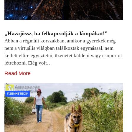
„Hazajössz, ha felkapcsolják a lámpákat!”
Abban a régmúlt korszakban, amikor a gyerekek még
nem a virtuális világban találkoztak egymással, nem
kellett előre egyeztetni, üzenetet küldeni vagy csoportot
létrehozni. Elég volt…
Read More
TIZENHETEDIK