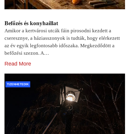
Befőzés és konyhaillat
Amikor a kertvárosi utcák fáin pirosodni kezdett a
cseresznye, a háziasszonyok is tudták, hogy elérkezett
az év egyik legfontosabb időszaka. Megkezdődött a
befőzési szezon. A…
Read More
TIZENHETEDIK