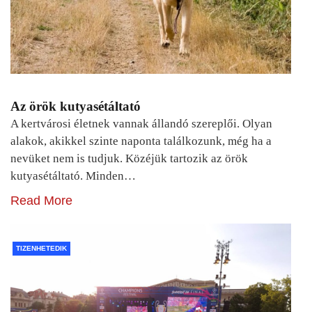
Az örök kutyasétáltató
A kertvárosi életnek vannak állandó szereplői. Olyan
alakok, akikkel szinte naponta találkozunk, még ha a
nevüket nem is tudjuk. Közéjük tartozik az örök
kutyasétáltató. Minden…
Read More
TIZENHETEDIK