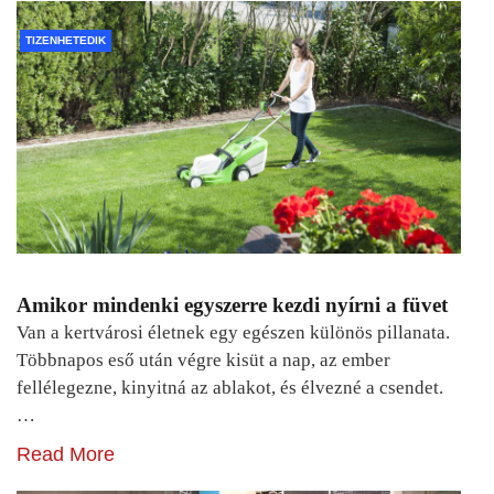
TIZENHETEDIK
Amikor mindenki egyszerre kezdi nyírni a füvet
Van a kertvárosi életnek egy egészen különös pillanata.
Többnapos eső után végre kisüt a nap, az ember
fellélegezne, kinyitná az ablakot, és élvezné a csendet.
…
Read More