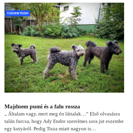
TIZENHETEDIK
Majdnem pumi és a falu rossza
„ Általam vagy, mert meg én láttalak…” Első olvasásra
talán furcsa, hogy Ady Endre szerelmes sora jut eszembe
egy kutyáról. Pedig Tisza miatt nagyon is…