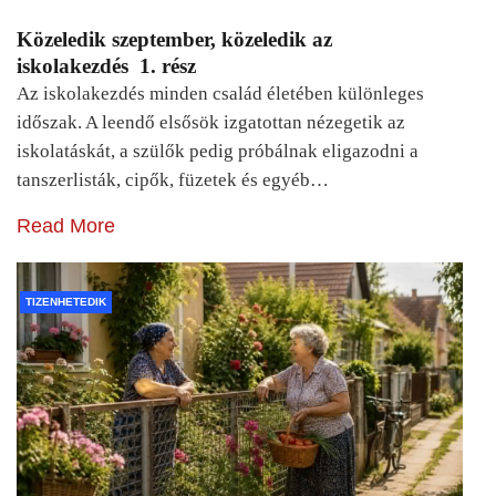
Közeledik szeptember, közeledik az
iskolakezdés 1. rész
Az iskolakezdés minden család életében különleges
időszak. A leendő elsősök izgatottan nézegetik az
iskolatáskát, a szülők pedig próbálnak eligazodni a
tanszerlisták, cipők, füzetek és egyéb…
Read More
TIZENHETEDIK