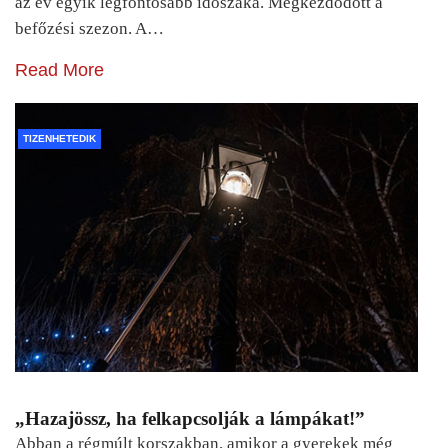
az év egyik legfontosabb időszaka. Megkezdődött a
befőzési szezon. A…
Read More
TIZENHETEDIK
„Hazajössz, ha felkapcsolják a lámpákat!”
Abban a régmúlt korszakban, amikor a gyerekek még