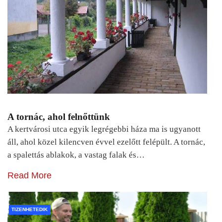
A tornác, ahol felnőttünk
A kertvárosi utca egyik legrégebbi háza ma is ugyanott
áll, ahol közel kilencven évvel ezelőtt felépült. A tornác,
a spalettás ablakok, a vastag falak és…
Read More
TIZENHETEDIK