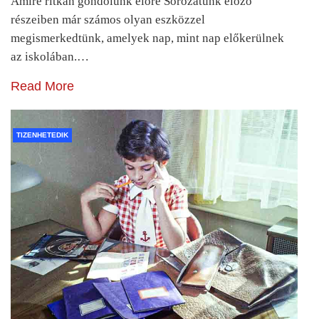
Amire ritkán gondolunk előre Sorozatunk előző
részeiben már számos olyan eszközzel
megismerkedtünk, amelyek nap, mint nap előkerülnek
az iskolában.…
Read More
TIZENHETEDIK