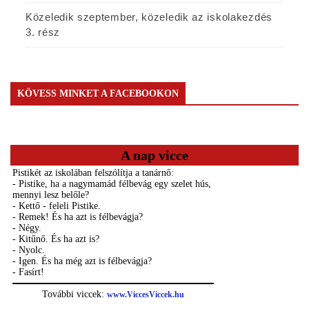
Közeledik szeptember, közeledik az iskolakezdés
3. rész
KÖVESS MINKET A FACEBOOKON
A nap vicce