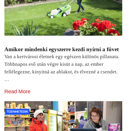
Amikor mindenki egyszerre kezdi nyírni a füvet
Van a kertvárosi életnek egy egészen különös pillanata.
Többnapos eső után végre kisüt a nap, az ember
fellélegezne, kinyitná az ablakot, és élvezné a csendet.
…
Read More
TIZENHETEDIK