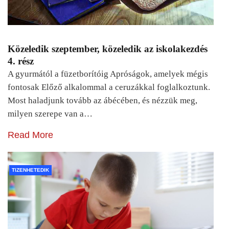
Közeledik szeptember, közeledik az iskolakezdés
4. rész
A gyurmától a füzetborítóig Apróságok, amelyek mégis
fontosak Előző alkalommal a ceruzákkal foglalkoztunk.
Most haladjunk tovább az ábécében, és nézzük meg,
milyen szerepe van a…
Read More
TIZENHETEDIK