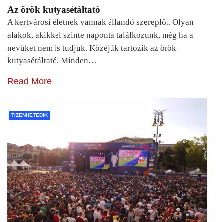
Az örök kutyasétáltató
A kertvárosi életnek vannak állandó szereplői. Olyan
alakok, akikkel szinte naponta találkozunk, még ha a
nevüket nem is tudjuk. Közéjük tartozik az örök
kutyasétáltató. Minden…
Read More
TIZENHETEDIK