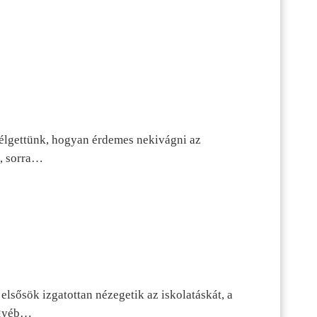
szélgettünk, hogyan érdemes nekivágni az
n, sorra…
lsősök izgatottan nézegetik az iskolatáskát, a
 egyéb…