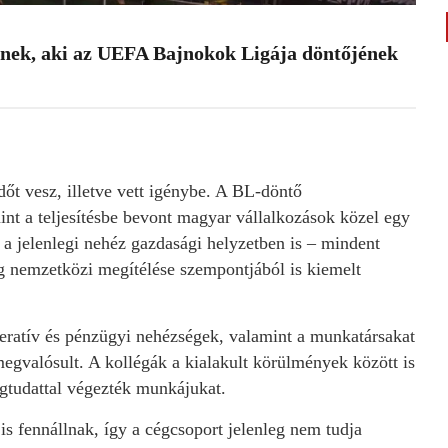
ek, aki az UEFA Bajnokok Ligája döntőjének
dőt vesz, illetve vett igénybe. A BL-döntő
t a teljesítésbe bevont magyar vállalkozások közel egy
a jelenlegi nehéz gazdasági helyzetben is – mindent
 nemzetközi megítélése szempontjából is kiemelt
eratív és pénzügyi nehézségek, valamint a munkatársakat
 megvalósult. A kollégák a kialakult körülmények között is
égtudattal végezték munkájukat.
 fennállnak, így a cégcsoport jelenleg nem tudja