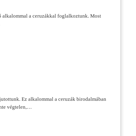
ő alkalommal a ceruzákkal foglalkoztunk. Most
…
jutottunk. Ez alkalommal a ceruzák birodalmában
inte végtelen,…