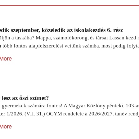
dik szeptember, közeledik az iskolakezdés 6. rész
ljön a táskába? Mappa, számolókorong, és társai Lassan kezd m
n több fontos alapfelszerelést vettünk számba, most pedig foly
More
lesz az őszi szünet?
, gyermekek számára fontos! A Magyar Közlöny pénteki, 103-a
ter 1/2026. (VII. 31.) OGYM rendelete a 2026/2027. tanév rend
More