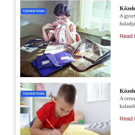
Közele
TIZENHETEDIK
A gyur
haladj
Read 
Közele
TIZENHETEDIK
A ceru
kaland
Read 