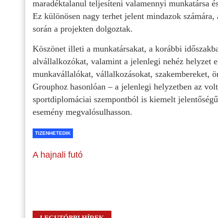
maradéktalanul teljesíteni valamennyi munkatársa és 
Ez különösen nagy terhet jelent mindazok számára, 
során a projekten dolgoztak.
Köszönet illeti a munkatársakat, a korábbi időszak
alvállalkozókat, valamint a jelenlegi nehéz helyzet 
munkavállalókat, vállalkozásokat, szakembereket, 
Grouphoz hasonlóan – a jelenlegi helyzetben az volt
sportdiplomáciai szempontból is kiemelt jelentőségű
esemény megvalósulhasson.
TIZENHETEDIK
A hajnali futó