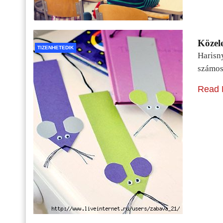
Közele
TIZENHETEDIK
Harisn
számos
Read 