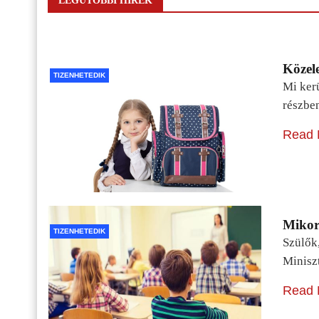
LEGUTÓBBI HÍREK
Közele
TIZENHETEDIK
Mi kerü
részbe
Read 
Mikor 
TIZENHETEDIK
Szülők
Minisz
Read 