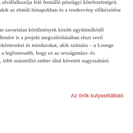
alvállalkozója felé fennálló pénzügyi kötelezettségeit.
akik az elmúlt hónapokban és a rendezvény előkészítése
ban zavartalan körülmények között együttműködő
ellenére is a projekt megvalósításában részt vevő
önkénteseket és mindazokat, akik számára – a Lounge
 a legfontosabb, hogy ez az országimázs- és
, több százmillió ember által követett nagyszabású
Az örök kutyasétáltató