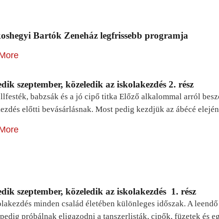
oshegyi Bartók Zeneház legfrissebb programja
More
dik szeptember, közeledik az iskolakezdés 2. rész
lfesték, babzsák és a jó cipő titka Előző alkalommal arról be
ezdés előtti bevásárlásnak. Most pedig kezdjük az ábécé elejé
More
dik szeptember, közeledik az iskolakezdés 1. rész
lakezdés minden család életében különleges időszak. A leendő e
pedig próbálnak eligazodni a tanszerlisták, cipők, füzetek és