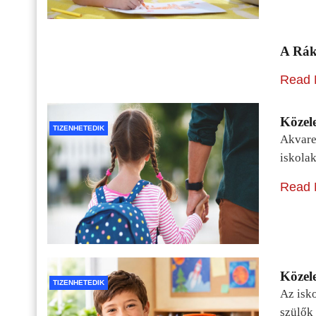
A Rák
Read 
Közele
TIZENHETEDIK
Akvarel
iskolak
Read 
Közele
TIZENHETEDIK
Az isko
szülők 