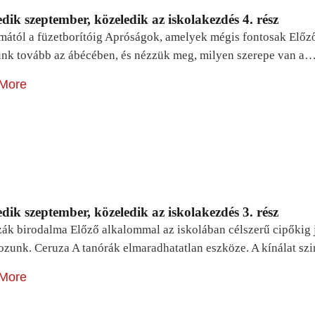
dik szeptember, közeledik az iskolakezdés 4. rész
mától a füzetborítóig Apróságok, amelyek mégis fontosak Előz
unk tovább az ábécében, és nézzük meg, milyen szerepe van a
More
dik szeptember, közeledik az iskolakezdés 3. rész
zák birodalma Előző alkalommal az iskolában célszerű cipőkig 
ozunk. Ceruza A tanórák elmaradhatatlan eszköze. A kínálat sz
More