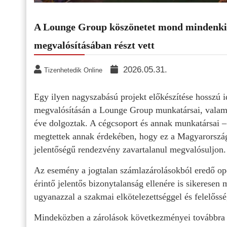
A Lounge Group köszönetet mond mindenkin
megvalósításában részt vett
2026.05.31.
Tizenhetedik Online
Egy ilyen nagyszabású projekt előkészítése hosszú i
megvalósításán a Lounge Group munkatársai, valamin
éve dolgoztak. A cégcsoport és annak munkatársai – 
megtettek annak érdekében, hogy ez a Magyarország
jelentőségű rendezvény zavartalanul megvalósuljon.
Az esemény a jogtalan számlazárolásokból eredő op
érintő jelentős bizonytalanság ellenére is sikeresen
ugyanazzal a szakmai elkötelezettséggel és felelőss
Mindeközben a zárolások következményei továbbra is