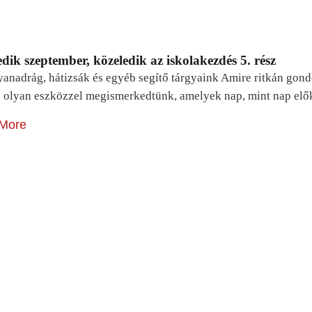
dik szeptember, közeledik az iskolakezdés 5. rész
yanadrág, hátizsák és egyéb segítő tárgyaink Amire ritkán gon
 olyan eszközzel megismerkedtünk, amelyek nap, mint nap elő
More