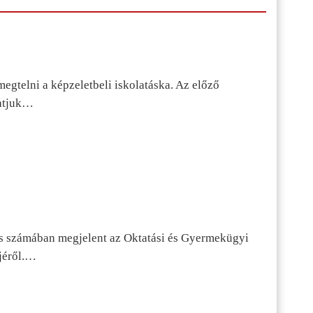
egtelni a képzeletbeli iskolatáska. Az előző
tatjuk…
s számában megjelent az Oktatási és Gyermekügyi
jéről.…