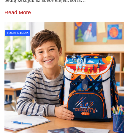
pedig kezdjük az ábécé elején, sorra…
Read More
TIZENHETEDIK