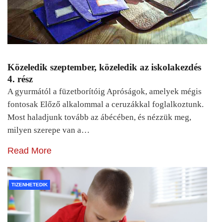
Közeledik szeptember, közeledik az iskolakezdés
4. rész
A gyurmától a füzetborítóig Apróságok, amelyek mégis
fontosak Előző alkalommal a ceruzákkal foglalkoztunk.
Most haladjunk tovább az ábécében, és nézzük meg,
milyen szerepe van a…
Read More
TIZENHETEDIK