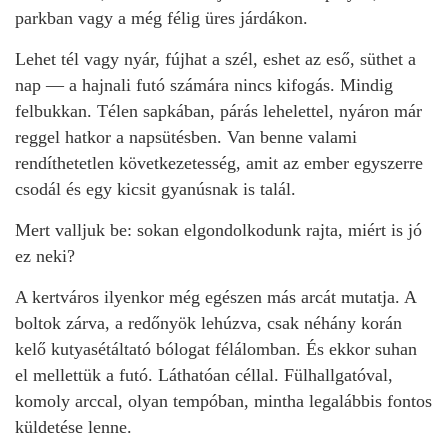
parkban vagy a még félig üres járdákon.
Lehet tél vagy nyár, fújhat a szél, eshet az eső, süthet a
nap — a hajnali futó számára nincs kifogás. Mindig
felbukkan. Télen sapkában, párás lehelettel, nyáron már
reggel hatkor a napsütésben. Van benne valami
rendíthetetlen következetesség, amit az ember egyszerre
csodál és egy kicsit gyanúsnak is talál.
Mert valljuk be: sokan elgondolkodunk rajta, miért is jó
ez neki?
A kertváros ilyenkor még egészen más arcát mutatja. A
boltok zárva, a redőnyök lehúzva, csak néhány korán
kelő kutyasétáltató bólogat félálomban. És ekkor suhan
el mellettük a futó. Láthatóan céllal. Fülhallgatóval,
komoly arccal, olyan tempóban, mintha legalábbis fontos
küldetése lenne.