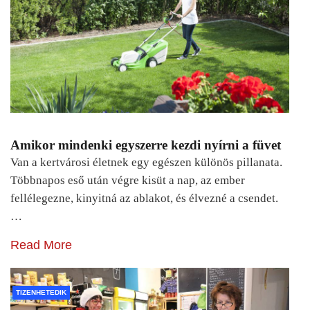
Amikor mindenki egyszerre kezdi nyírni a füvet
Van a kertvárosi életnek egy egészen különös pillanata.
Többnapos eső után végre kisüt a nap, az ember
fellélegezne, kinyitná az ablakot, és élvezné a csendet.
…
Read More
TIZENHETEDIK