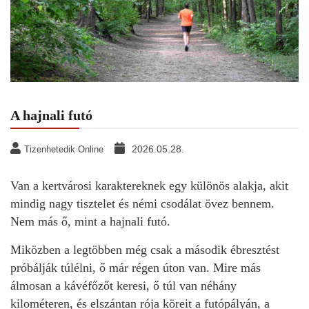
A hajnali futó
2026.05.28.
Tizenhetedik Online
Van a kertvárosi karaktereknek egy különös alakja, akit
mindig nagy tisztelet és némi csodálat övez bennem.
Nem más ő, mint a hajnali futó.
Miközben a legtöbben még csak a második ébresztést
próbálják túlélni, ő már régen úton van. Mire más
álmosan a kávéfőzőt keresi, ő túl van néhány
kilométeren, és elszántan rója köreit a futópályán, a