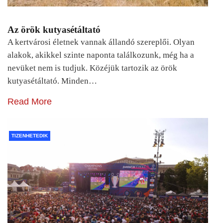
Az örök kutyasétáltató
A kertvárosi életnek vannak állandó szereplői. Olyan
alakok, akikkel szinte naponta találkozunk, még ha a
nevüket nem is tudjuk. Közéjük tartozik az örök
kutyasétáltató. Minden…
Read More
TIZENHETEDIK