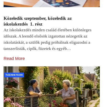
Közeledik szeptember, közeledik az
iskolakezdés 1. rész
Az iskolakezdés minden család életében különleges
időszak. A leendő elsősök izgatottan nézegetik az
iskolatáskát, a szülők pedig próbálnak eligazodni a
tanszerlisták, cipők, füzetek és egyéb…
Read More
TIZENHETEDIK