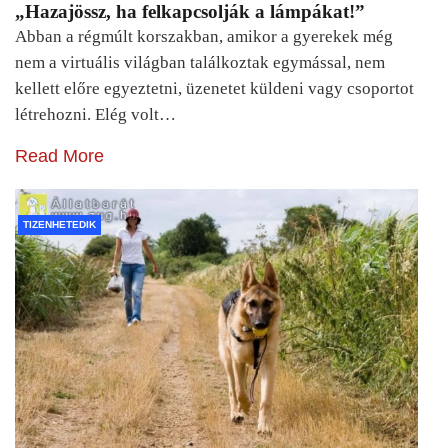
„Hazajössz, ha felkapcsolják a lámpákat!”
Abban a régmúlt korszakban, amikor a gyerekek még
nem a virtuális világban találkoztak egymással, nem
kellett előre egyeztetni, üzenetet küldeni vagy csoportot
létrehozni. Elég volt…
Read More
TIZENHETEDIK