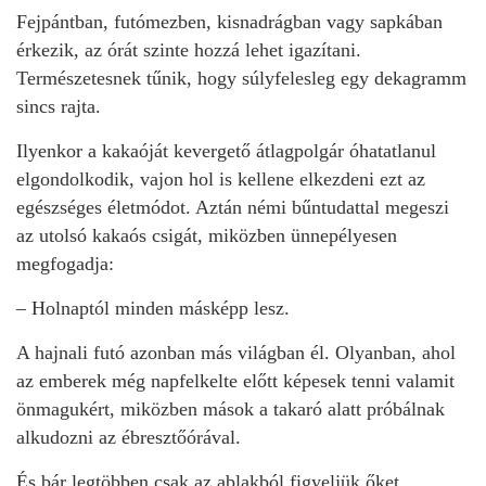
Fejpántban, futómezben, kisnadrágban vagy sapkában
érkezik, az órát szinte hozzá lehet igazítani.
Természetesnek tűnik, hogy súlyfelesleg egy dekagramm
sincs rajta.
Ilyenkor a kakaóját kevergető átlagpolgár óhatatlanul
elgondolkodik, vajon hol is kellene elkezdeni ezt az
egészséges életmódot. Aztán némi bűntudattal megeszi
az utolsó kakaós csigát, miközben ünnepélyesen
megfogadja:
– Holnaptól minden másképp lesz.
A hajnali futó azonban más világban él. Olyanban, ahol
az emberek még napfelkelte előtt képesek tenni valamit
önmagukért, miközben mások a takaró alatt próbálnak
alkudozni az ébresztőórával.
És bár legtöbben csak az ablakból figyeljük őket,