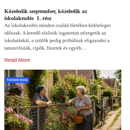
Közeledik szeptember, közeledik az
iskolakezdés 1. rész
Az iskolakezdés minden család életében különleges
időszak. A leendő elsősök izgatottan nézegetik az
iskolatáskát, a szülők pedig próbálnak eligazodni a
tanszerlisták, cipők, füzetek és egyéb…
Read More
TIZENHETEDIK