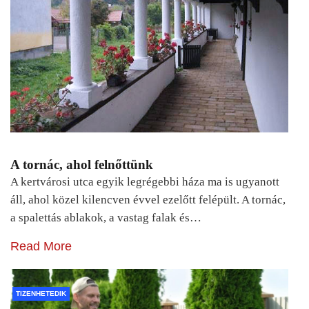
A tornác, ahol felnőttünk
A kertvárosi utca egyik legrégebbi háza ma is ugyanott
áll, ahol közel kilencven évvel ezelőtt felépült. A tornác,
a spalettás ablakok, a vastag falak és…
Read More
TIZENHETEDIK