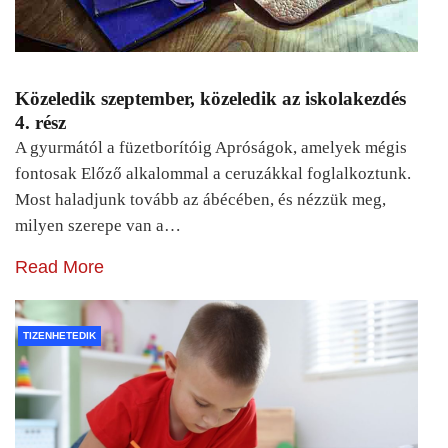
Közeledik szeptember, közeledik az iskolakezdés
4. rész
A gyurmától a füzetborítóig Apróságok, amelyek mégis
fontosak Előző alkalommal a ceruzákkal foglalkoztunk.
Most haladjunk tovább az ábécében, és nézzük meg,
milyen szerepe van a…
Read More
TIZENHETEDIK