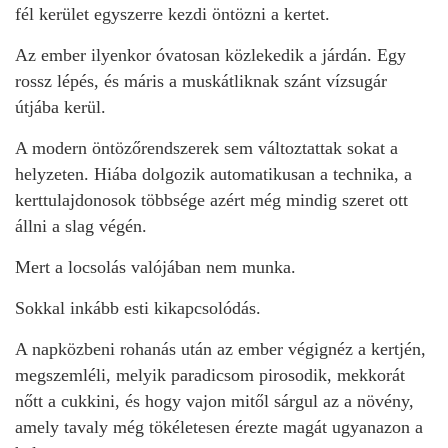
fél kerület egyszerre kezdi öntözni a kertet.
Az ember ilyenkor óvatosan közlekedik a járdán. Egy
rossz lépés, és máris a muskátliknak szánt vízsugár
útjába kerül.
A modern öntözőrendszerek sem változtattak sokat a
helyzeten. Hiába dolgozik automatikusan a technika, a
kerttulajdonosok többsége azért még mindig szeret ott
állni a slag végén.
Mert a locsolás valójában nem munka.
Sokkal inkább esti kikapcsolódás.
A napközbeni rohanás után az ember végignéz a kertjén,
megszemléli, melyik paradicsom pirosodik, mekkorát
nőtt a cukkini, és hogy vajon mitől sárgul az a növény,
amely tavaly még tökéletesen érezte magát ugyanazon a