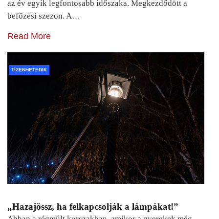
az év egyik legfontosabb időszaka. Megkezdődött a
befőzési szezon. A…
Read More
TIZENHETEDIK
„Hazajössz, ha felkapcsolják a lámpákat!”
Abban a régmúlt korszakban, amikor a gyerekek még