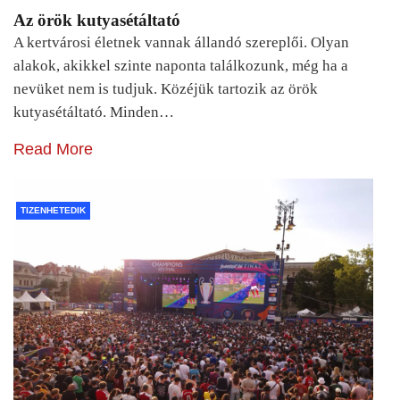
Az örök kutyasétáltató
A kertvárosi életnek vannak állandó szereplői. Olyan
alakok, akikkel szinte naponta találkozunk, még ha a
nevüket nem is tudjuk. Közéjük tartozik az örök
kutyasétáltató. Minden…
Read More
TIZENHETEDIK