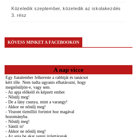
Közeledik szeptember, közeledik az iskolakezdés
3. rész
KÖVESS MINKET A FACEBOOKON
A nap vicce