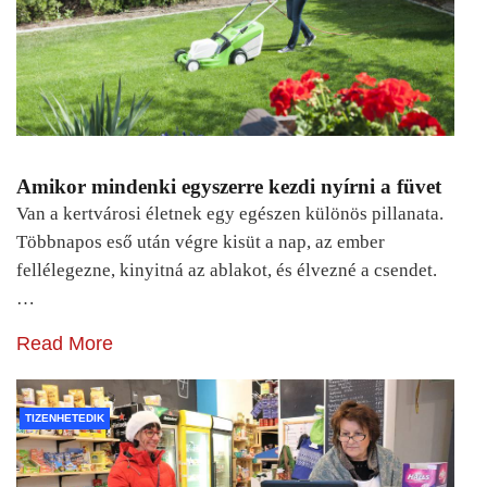
Amikor mindenki egyszerre kezdi nyírni a füvet
Van a kertvárosi életnek egy egészen különös pillanata.
Többnapos eső után végre kisüt a nap, az ember
fellélegezne, kinyitná az ablakot, és élvezné a csendet.
…
Read More
TIZENHETEDIK