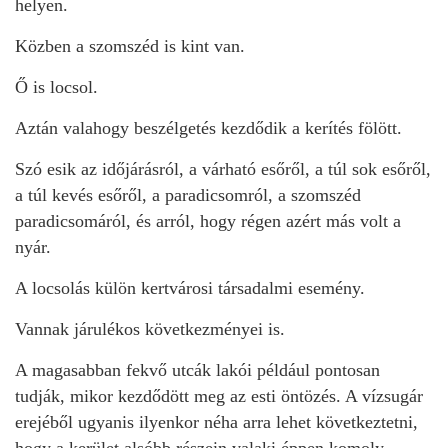
helyen.
Közben a szomszéd is kint van.
Ő is locsol.
Aztán valahogy beszélgetés kezdődik a kerítés fölött.
Szó esik az időjárásról, a várható esőről, a túl sok esőről,
a túl kevés esőről, a paradicsomról, a szomszéd
paradicsomáról, és arról, hogy régen azért más volt a
nyár.
A locsolás külön kertvárosi társadalmi esemény.
Vannak járulékos következményei is.
A magasabban fekvő utcák lakói például pontosan
tudják, mikor kezdődött meg az esti öntözés. A vízsugár
erejéből ugyanis ilyenkor néha arra lehet következtetni,
hogy a kerület alsóbb részein valaki éppen komoly