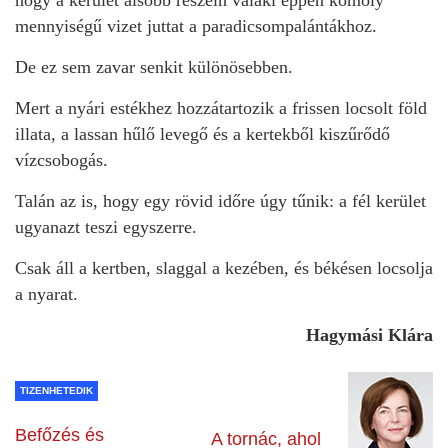
mennyiségű vizet juttat a paradicsompalántákhoz.
De ez sem zavar senkit különösebben.
Mert a nyári estékhez hozzátartozik a frissen locsolt föld
illata, a lassan hűlő levegő és a kertekből kiszűrődő
vízcsobogás.
Talán az is, hogy egy rövid időre úgy tűnik: a fél kerület
ugyanazt teszi egyszerre.
Csak áll a kertben, slaggal a kezében, és békésen locsolja
a nyarat.
Hagymási Klára
TIZENHETEDIK
Befőzés és
A tornác, ahol