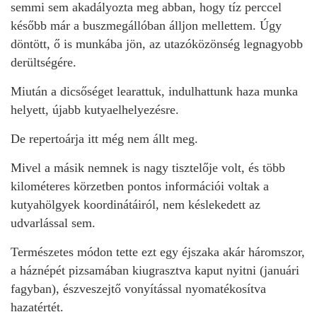
semmi sem akadályozta meg abban, hogy tíz perccel
később már a buszmegállóban álljon mellettem. Úgy
döntött, ő is munkába jön, az utazóközönség legnagyobb
derültségére.
Miután a dicsőséget learattuk, indulhattunk haza munka
helyett, újabb kutyaelhelyezésre.
De repertoárja itt még nem állt meg.
Mivel a másik nemnek is nagy tisztelője volt, és több
kilométeres körzetben pontos információi voltak a
kutyahölgyek koordinátáiról, nem késlekedett az
udvarlással sem.
Természetes módon tette ezt egy éjszaka akár háromszor,
a háznépét pizsamában kiugrasztva kaput nyitni (januári
fagyban), észveszejtő vonyítással nyomatékosítva
hazatértét.