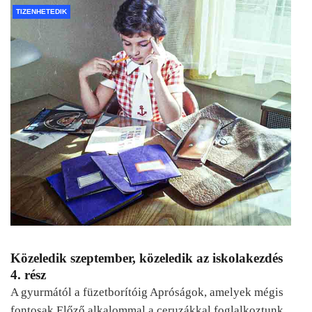
TIZENHETEDIK
Közeledik szeptember, közeledik az iskolakezdés
4. rész
A gyurmától a füzetborítóig Apróságok, amelyek mégis
fontosak Előző alkalommal a ceruzákkal foglalkoztunk.