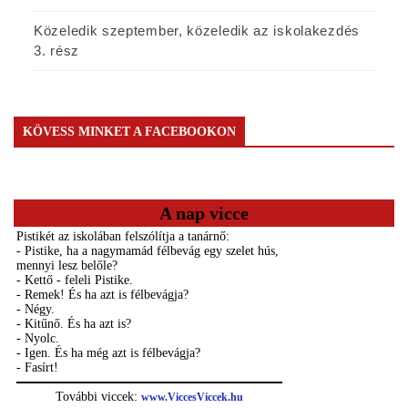
Közeledik szeptember, közeledik az iskolakezdés
3. rész
KÖVESS MINKET A FACEBOOKON
A nap vicce