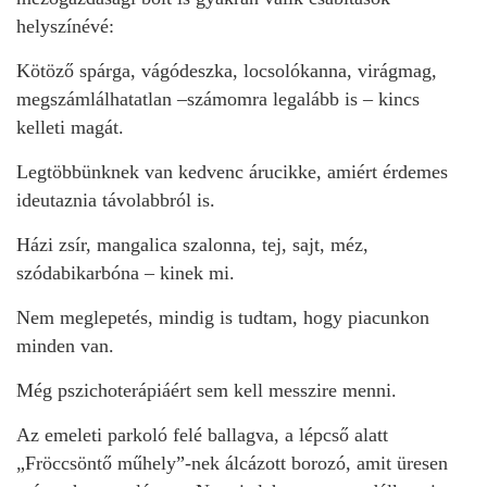
helyszínévé:
Kötöző spárga, vágódeszka, locsolókanna, virágmag,
megszámlálhatatlan –számomra legalább is – kincs
kelleti magát.
Legtöbbünknek van kedvenc árucikke, amiért érdemes
ideutaznia távolabbról is.
Házi zsír, mangalica szalonna, tej, sajt, méz,
szódabikarbóna – kinek mi.
Nem meglepetés, mindig is tudtam, hogy piacunkon
minden van.
Még pszichoterápiáért sem kell messzire menni.
Az emeleti parkoló felé ballagva, a lépcső alatt
„Fröccsöntő műhely”-nek álcázott borozó, amit üresen