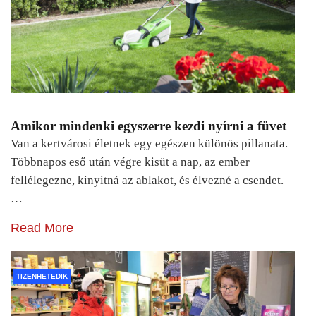
Amikor mindenki egyszerre kezdi nyírni a füvet
Van a kertvárosi életnek egy egészen különös pillanata.
Többnapos eső után végre kisüt a nap, az ember
fellélegezne, kinyitná az ablakot, és élvezné a csendet.
…
Read More
TIZENHETEDIK