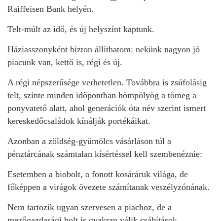
Raiffeisen Bank helyén.
Telt-múlt az idő, és új helyszínt kaptunk.
Háziasszonyként bizton állíthatom: nekünk nagyon jó
piacunk van, kettő is, régi és új.
A régi népszerűsége verhetetlen. Továbbra is zsúfolásig
telt, szinte minden időpontban hömpölyög a tömeg a
ponyvatető alatt, ahol generációk óta név szerint ismert
kereskedőcsaládok kínálják portékáikat.
Azonban a zöldség-gyümölcs vásárláson túl a
pénztárcának számtalan kísértéssel kell szembenéznie:
Esetemben a biobolt, a fonott kosáráruk világa, de
főképpen a virágok övezete számítanak veszélyzónának.
Nem tartozik ugyan szervesen a piachoz, de a
mezőgazdasági bolt is gyakran válik csábítások