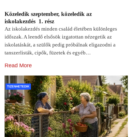
Közeledik szeptember, közeledik az
iskolakezdés 1. rész
Az iskolakezdés minden család életében különleges
időszak. A leendő elsősök izgatottan nézegetik az
iskolatáskát, a szülők pedig próbálnak eligazodni a
tanszerlisták, cipők, füzetek és egyéb…
Read More
TIZENHETEDIK