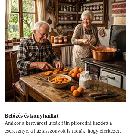
Befőzés és konyhaillat
Amikor a kertvárosi utcák fáin pirosodni kezdett a
cseresznye, a háziasszonyok is tudták, hogy elérkezett