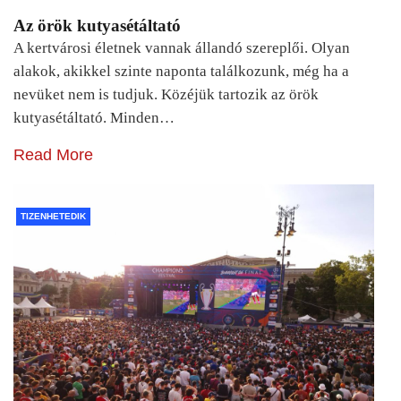
Az örök kutyasétáltató
A kertvárosi életnek vannak állandó szereplői. Olyan
alakok, akikkel szinte naponta találkozunk, még ha a
nevüket nem is tudjuk. Közéjük tartozik az örök
kutyasétáltató. Minden…
Read More
TIZENHETEDIK