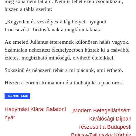
még soha nem láttam. Nem is lehet ezen csodálkozni,
hiszen a tábla szerint:
„Kegyetlen és veszélyes világ helyett nyugodt
fröccsözést” biztosítanak a megfáradtaknak.
Az emeleti Julianus étteremnek különösen hálás vagyok.
Számtalan nehezített élethelyzetben húztak ki a csávából
ízletes, megbízható minőségű, elvihető ételeikkel.
Sokszínű és népszerű tehát a mi piacunk, ami érthető.
Hiszen a Forum Romanum óta tudhatjuk: a piac örök.
TIZENHETEDIK
Hagymási Klára: Balatoni
„Modern Betegellátásért”
nyár
Kiválósági Díjban
részesült a Budapesti
Bajcsy-Zsilinszky Kórház