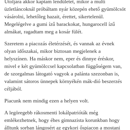
Utoljára akkor kaptam lendületet, mikor a multi
üzletláncoknál próbáltam nyár közepén ehető gyümölcsöt
vásárolni, lehetőleg hazait, érettet, sikertelenül.
Megelégelve a gumi ízű barackokat, hungarocell ízű
almákat, ragadtam meg a kosár fülét.
Szeretem a piacozás életérzését, és vannak az évnek
olyan időszakai, mikor biztosan megjelenek a
helyszínen. Ha máskor nem, eper és dinnye éréskor,
mivel e két gyümölccsel kapcsolatban függőségem van,
de szorgalmas látogató vagyok a palánta szezonban is,
valamint sátoros ünnepek környékén mák-dió beszerzés
céljából.
Piacunk nem mindig ezen a helyen volt.
A legöregebb rákosmenti lokálpatrióták még
emlékezhetnek, hogy éhes gimnazista korunkban hogy
álltunk sorban lángosért az egykori őspiacon a mostani