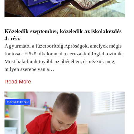
Közeledik szeptember, közeledik az iskolakezdés
4. rész
A gyurmától a füzetborítóig Apróságok, amelyek mégis
fontosak Előző alkalommal a ceruzákkal foglalkoztunk.
Most haladjunk tovább az ábécében, és nézzük meg,
milyen szerepe van a…
Read More
TIZENHETEDIK