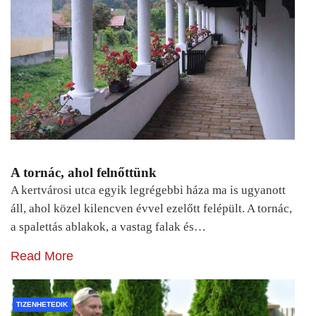
A tornác, ahol felnőttünk
A kertvárosi utca egyik legrégebbi háza ma is ugyanott
áll, ahol közel kilencven évvel ezelőtt felépült. A tornác,
a spalettás ablakok, a vastag falak és…
Read More
TIZENHETEDIK