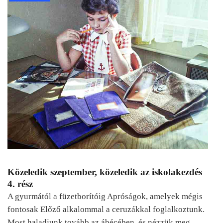
Közeledik szeptember, közeledik az iskolakezdés
4. rész
A gyurmától a füzetborítóig Apróságok, amelyek mégis
fontosak Előző alkalommal a ceruzákkal foglalkoztunk.
Most haladjunk tovább az ábécében, és nézzük meg,