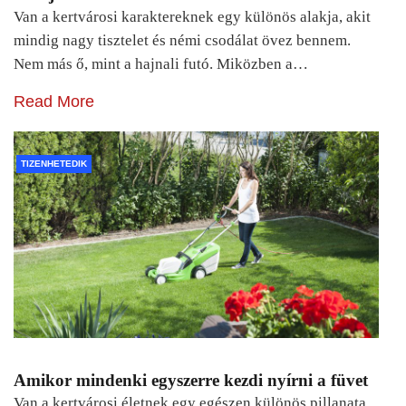
Van a kertvárosi karaktereknek egy különös alakja, akit
mindig nagy tisztelet és némi csodálat övez bennem.
Nem más ő, mint a hajnali futó. Miközben a…
Read More
TIZENHETEDIK
Amikor mindenki egyszerre kezdi nyírni a füvet
Van a kertvárosi életnek egy egészen különös pillanata.