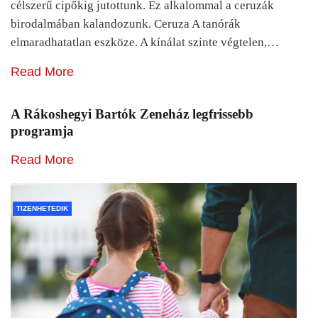
célszerű cipőkig jutottunk. Ez alkalommal a ceruzák
birodalmában kalandozunk. Ceruza A tanórák
elmaradhatatlan eszköze. A kínálat szinte végtelen,…
Read More
A Rákoshegyi Bartók Zeneház legfrissebb
programja
Read More
TIZENHETEDIK