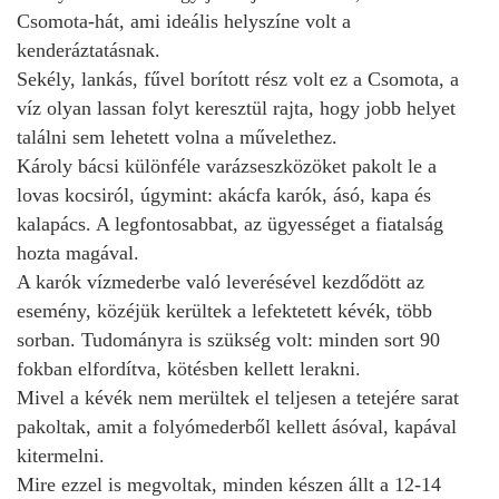
Csomota‑hát, ami ideális helyszíne volt a
kenderáztatásnak.
Sekély, lankás, fűvel borított rész volt ez a Csomota, a
víz olyan lassan folyt keresztül rajta, hogy jobb helyet
találni sem lehetett volna a művelethez.
Károly bácsi különféle varázseszközöket pakolt le a
lovas kocsiról, úgymint: akácfa karók, ásó, kapa és
kalapács. A legfontosabbat, az ügyességet a fiatalság
hozta magával.
A karók vízmederbe való leverésével kezdődött az
esemény, közéjük kerültek a lefektetett kévék, több
sorban. Tudományra is szükség volt: minden sort 90
fokban elfordítva, kötésben kellett lerakni.
Mivel a kévék nem merültek el teljesen a tetejére sarat
pakoltak, amit a folyómederből kellett ásóval, kapával
kitermelni.
Mire ezzel is megvoltak, minden készen állt a 12‑14