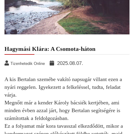
Hagymási Klára: A Csomota-háton
2025.08.07.
Tizenhetedik Online
A kis Bertalan szemébe vakító napsugár villant ezen a
nyári reggelen. Igyekezett a felkeléssel, tudta, feladat
várja.
Megnőtt már a kender Károly bácsiék kertjében, ami
minden évben azzal járt, hogy Bertalan segítségére is
számítottak a feldolgozásban.
Ez a folyamat már kora tavasszal elkezdődött, mikor a
kendermagot szépen előkészített földbe vetették, majd