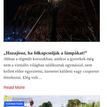
„Hazajössz, ha felkapcsolják a lámpákat!”
Abban a régmúlt korszakban, amikor a gyerekek még
nem a virtuális világban találkoztak egymással, nem
kellett előre egyeztetni, üzenetet küldeni vagy csoportot
létrehozni. Elég volt…
Read More
TIZENHETEDIK