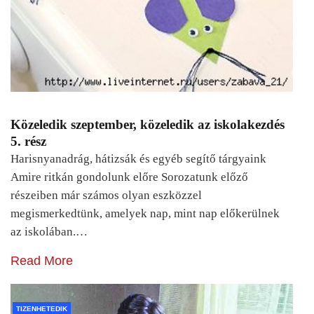
Közeledik szeptember, közeledik az iskolakezdés
5. rész
Harisnyanadrág, hátizsák és egyéb segítő tárgyaink
Amire ritkán gondolunk előre Sorozatunk előző
részeiben már számos olyan eszközzel
megismerkedtünk, amelyek nap, mint nap előkerülnek
az iskolában.…
Read More
TIZENHETEDIK