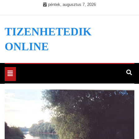
Skip
péntek, augusztus 7, 2026
to
content
TIZENHETEDIK
ONLINE
Toggle
navigation