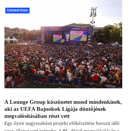
TIZENHETEDIK
A Lounge Group köszönetet mond mindenkinek,
aki az UEFA Bajnokok Ligája döntőjének
megvalósításában részt vett
Egy ilyen nagyszabású projekt előkészítése hosszú időt
vesz, illetve vett igénybe. A BL-döntő megvalósításán a