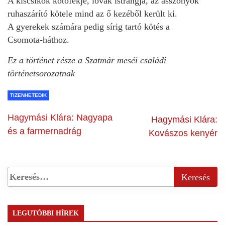
A kiscsikók kötőfékje, lovak istrángja, az asszonyok
ruhaszárító kötele mind az ő kezéből került ki.
A gyerekek számára pedig sírig tartó kötés a
Csomota‑háthoz.
Ez a történet része a Szatmár meséi családi
történetsorozatnak
TIZENHETEDIK
Hagymási Klára: Nagyapa
Hagymási Klára:
és a farmernadrág
Kovászos kenyér
LEGUTÓBBI HÍREK