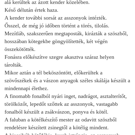
alá kerültek az ázott kender közelében.
Késő délután értek haza.
A kender további sorsát az asszonyok intézték.
Ősszel, de még jó időben történt a törés, tilolás.
Mezítláb, szakszerűen megtaposták, kirázták a szöszből,
hosszában kötegekbe göngyölítették, két végén
összekötötték.
Fonásra előkészítve szegre akasztva száraz helyen
tárolták.
Mikor aztán a tél beköszöntött, előkerültek a
szövőszékek és a vászon anyagok széles skálája készült a
mindennapi élethez.
A finomabb fonalból nyári inget, nadrágot, asztalterítőt,
törölközőt, lepedőt szőttek az asszonyok, vastagabb
fonalból készült a zsákvászon, ponyva és kötél.
A faluban a kötélkészítő mester az odavitt szöszből
rendelésre készített zsinegtől a kötélig mindent.