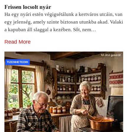
Frissen locsolt nyár
Ha egy nyári estén végigsétálunk a kertváros utcáin, van
egy jelenség, amely szinte biztosan utunkba akad. Valaki
a kapuban áll slaggal a kezében. Sőt, nem…
Read More
TIZENHETEDIK