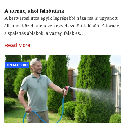
A tornác, ahol felnőttünk
A kertvárosi utca egyik legrégebbi háza ma is ugyanott
áll, ahol közel kilencven évvel ezelőtt felépült. A tornác,
a spalettás ablakok, a vastag falak és…
Read More
TIZENHETEDIK