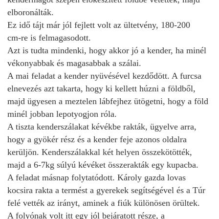
elboronálták.
Ez idő tájt már jól fejlett volt az ültetvény, 180‑200
cm‑re is felmagasodott.
Azt is tudta mindenki, hogy akkor jó a kender, ha minél
vékonyabbak és magasabbak a szálai.
A mai feladat a kender nyüvésével kezdődött. A furcsa
elnevezés azt takarta, hogy ki kellett húzni a földből,
majd ügyesen a meztelen lábfejhez ütögetni, hogy a föld
minél jobban lepotyogjon róla.
A tiszta kenderszálakat kévékbe rakták, ügyelve arra,
hogy a gyökér rész és a kender feje azonos oldalra
kerüljön. Kenderszálakkal két helyen összekötötték,
majd a 6‑7kg súlyú kévéket összerakták egy kupacba.
A feladat másnap folytatódott. Károly gazda lovas
kocsira rakta a termést a gyerekek segítségével és a Túr
felé vették az irányt, aminek a fiúk különösen örültek.
A folyónak volt itt egy jól bejáratott része, a