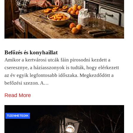
Befőzés és konyhaillat
Amikor a kertvárosi utcák fáin pirosodni kezdett a
cseresznye, a háziasszonyok is tudták, hogy elérkezett
az év egyik legfontosabb időszaka. Megkezdődött a
befőzési szezon. A…
Read More
TIZENHETEDIK