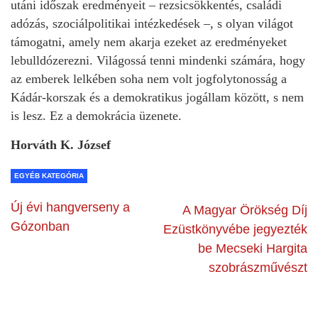
utáni időszak eredményeit – rezsicsökkentés, családi
adózás, szociálpolitikai intézkedések –, s olyan világot
támogatni, amely nem akarja ezeket az eredményeket
lebulldózerezni. Világossá tenni mindenki számára, hogy
az emberek lelkében soha nem volt jogfolytonosság a
Kádár-korszak és a demokratikus jogállam között, s nem
is lesz. Ez a demokrácia üzenete.
Horváth K. József
EGYÉB KATEGÓRIA
Új évi hangverseny a
A Magyar Örökség Díj
Gózonban
Ezüstkönyvébe jegyezték
be Mecseki Hargita
szobrászművészt