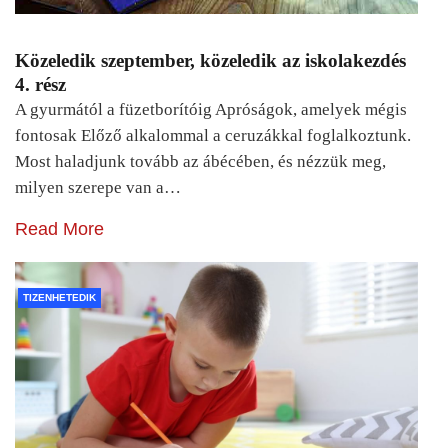
Közeledik szeptember, közeledik az iskolakezdés
4. rész
A gyurmától a füzetborítóig Apróságok, amelyek mégis
fontosak Előző alkalommal a ceruzákkal foglalkoztunk.
Most haladjunk tovább az ábécében, és nézzük meg,
milyen szerepe van a…
Read More
TIZENHETEDIK