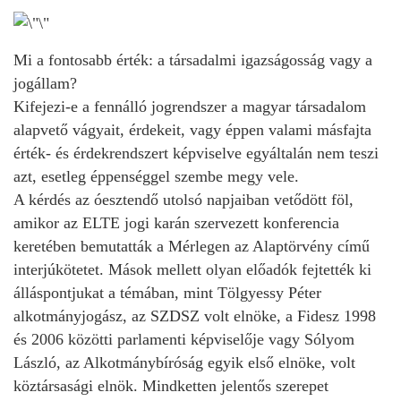
Mi a fontosabb érték: a társadalmi igazságosság vagy a
jogállam?
Kifejezi-e a fennálló jogrendszer a magyar társadalom
alapvető vágyait, érdekeit, vagy éppen valami másfajta
érték- és érdekrendszert képviselve egyáltalán nem teszi
azt, esetleg éppenséggel szembe megy vele.
A kérdés az óesztendő utolsó napjaiban vetődött föl,
amikor az ELTE jogi karán szervezett konferencia
keretében bemutatták a Mérlegen az Alaptörvény című
interjúkötetet. Mások mellett olyan előadók fejtették ki
álláspontjukat a témában, mint Tölgyessy Péter
alkotmányjogász, az SZDSZ volt elnöke, a Fidesz 1998
és 2006 közötti parlamenti képviselője vagy Sólyom
László, az Alkotmánybíróság egyik első elnöke, volt
köztársasági elnök. Mindketten jelentős szerepet