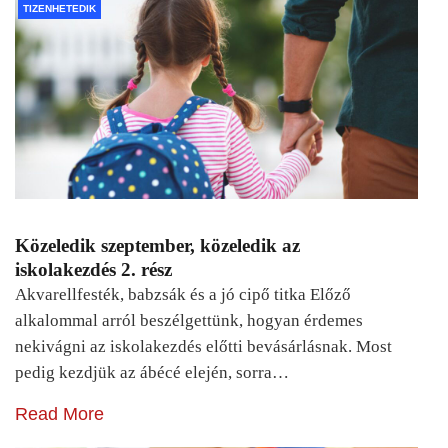
TIZENHETEDIK
Közeledik szeptember, közeledik az
iskolakezdés 2. rész
Akvarellfesték, babzsák és a jó cipő titka Előző
alkalommal arról beszélgettünk, hogyan érdemes
nekivágni az iskolakezdés előtti bevásárlásnak. Most
pedig kezdjük az ábécé elején, sorra…
Read More