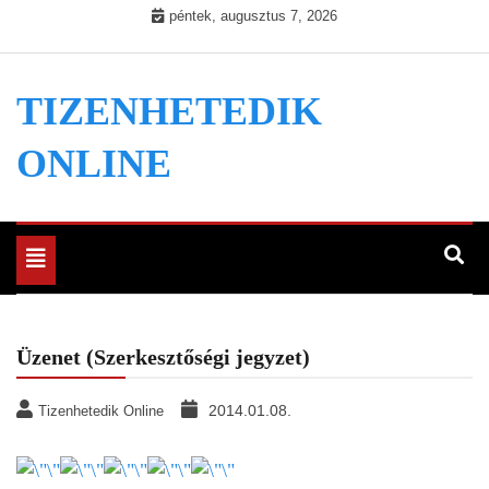
Skip
péntek, augusztus 7, 2026
to
content
TIZENHETEDIK
ONLINE
Toggle
navigation
Üzenet (Szerkesztőségi jegyzet)
2014.01.08.
Tizenhetedik Online