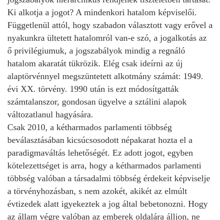
Ki alkotja a jogot? A mindenkori hatalom képviselői.
Függetlenül attól, hogy szabadon választott vagy erővel a
nyakunkra ültetett hatalomról van-e szó, a jogalkotás az
ő privilégiumuk, a jogszabályok mindig a regnáló
hatalom akaratát tükrözik. Elég csak ideírni az új
alaptörvénnyel megszüntetett alkotmány számát: 1949.
évi XX. törvény. 1990 után is ezt módosítgatták
számtalanszor, gondosan ügyelve a sztálini alapok
változatlanul hagyására.
Csak 2010, a kétharmados parlamenti többség
beválasztásában kicsúcsosodott népakarat hozta el a
paradigmaváltás lehetőségét. Ez adott jogot, egyben
kötelezettséget is arra, hogy a kétharmados parlamenti
többség valóban a társadalmi többség érdekeit képviselje
a törvényhozásban, s nem azokét, akikét az elmúlt
évtizedek alatt igyekeztek a jog által bebetonozni. Hogy
az állam végre valóban az emberek oldalára álljon, ne