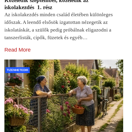
Közeledik szeptember, közeledik az
iskolakezdés 1. rész
Az iskolakezdés minden család életében különleges
időszak. A leendő elsősök izgatottan nézegetik az
iskolatáskát, a szülők pedig próbálnak eligazodni a
tanszerlisták, cipők, füzetek és egyéb…
Read More
TIZENHETEDIK