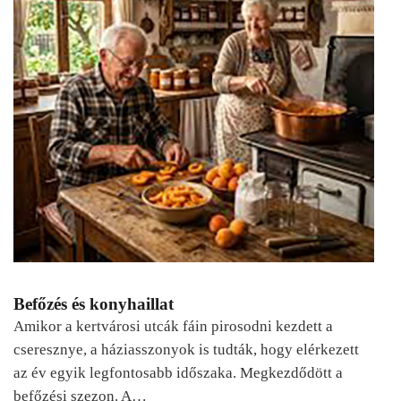
Befőzés és konyhaillat
Amikor a kertvárosi utcák fáin pirosodni kezdett a
cseresznye, a háziasszonyok is tudták, hogy elérkezett
az év egyik legfontosabb időszaka. Megkezdődött a
befőzési szezon. A…