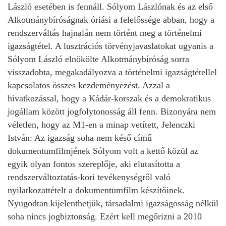
László esetében is fennáll. Sólyom Lászlónak és az első
Alkotmánybíróságnak óriási a felelőssége abban, hogy a
rendszerváltás hajnalán nem történt meg a történelmi
igazságtétel. A lusztrációs törvényjavaslatokat ugyanis a
Sólyom László elnökölte Alkotmánybíróság sorra
visszadobta, megakadályozva a történelmi igazságtétellel
kapcsolatos összes kezdeményezést. Azzal a
hivatkozással, hogy a Kádár-korszak és a demokratikus
jogállam között jogfolytonosság áll fenn. Bizonyára nem
véletlen, hogy az M1-en a minap vetített, Jelenczki
István: Az igazság soha nem késő című
dokumentumfilmjének Sólyom volt a kettő közül az
egyik olyan fontos szereplője, aki elutasította a
rendszerváltoztatás-kori tevékenységről való
nyilatkozattételt a dokumentumfilm készítőinek.
Nyugodtan kijelenthetjük, társadalmi igazságosság nélkül
soha nincs jogbiztonság. Ezért kell megőrizni a 2010