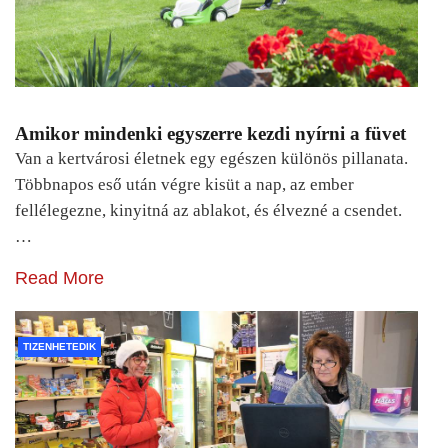
Amikor mindenki egyszerre kezdi nyírni a füvet
Van a kertvárosi életnek egy egészen különös pillanata.
Többnapos eső után végre kisüt a nap, az ember
fellélegezne, kinyitná az ablakot, és élvezné a csendet.
…
Read More
TIZENHETEDIK