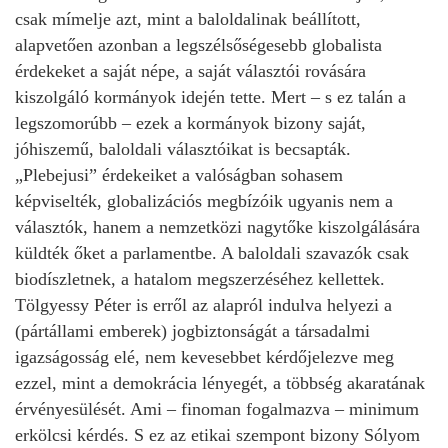
csak mímelje azt, mint a baloldalinak beállított,
alapvetően azonban a legszélsőségesebb globalista
érdekeket a saját népe, a saját választói rovására
kiszolgáló kormányok idején tette. Mert – s ez talán a
legszomorúbb – ezek a kormányok bizony saját,
jóhiszemű, baloldali választóikat is becsapták.
„Plebejusi” érdekeiket a valóságban sohasem
képviselték, globalizációs megbízóik ugyanis nem a
választók, hanem a nemzetközi nagytőke kiszolgálására
küldték őket a parlamentbe. A baloldali szavazók csak
biodíszletnek, a hatalom megszerzéséhez kellettek.
Tölgyessy Péter is erről az alapról indulva helyezi a
(pártállami emberek) jogbiztonságát a társadalmi
igazságosság elé, nem kevesebbet kérdőjelezve meg
ezzel, mint a demokrácia lényegét, a többség akaratának
érvényesülését. Ami – finoman fogalmazva – minimum
erkölcsi kérdés. S ez az etikai szempont bizony Sólyom