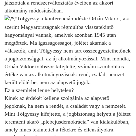
játszottak a rendszerváltoztatás éveiben az akkori
alkotmány módosításában.
Tölgyessy a konferencián idézte Orbán Viktort, aki
szerint Magyarországnak régmúltba visszatekintő
hagyományai vannak, amelyek azonban 1945 után
megtörtek. Ma igazságosságot, jólétet akarnak a
választók, amit Tölgyessy nem tart összeegyeztethetőnek
a jogbiztonsággal, az új alkotmányozással. Mint mondta,
Orbán Viktor többször kifejtette, számára szimbolikus
értéke van az alkotmányozásnak: rend, család, nemzet
került előtérbe, nem az alapvető jogok.
Ez a szemlélet lenne helytelen?
Kinek az érdekét kellene szolgálnia az alapvető
jogoknak, ha nem a rendét, a családét vagy a nemzetét.
Mint Tölgyessy kifejtette, a jogbiztonság helyett a jólétet
teremteni akaró „plebejusdemokrácia” van kialakulóban,
amely nincs tekintettel a fékekre és ellensúlyokra.