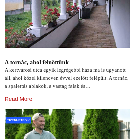
A tornác, ahol felnőttünk
A kertvárosi utca egyik legrégebbi háza ma is ugyanott
áll, ahol közel kilencven évvel ezelőtt felépült. A tornác,
a spalettás ablakok, a vastag falak és…
Read More
TIZENHETEDIK