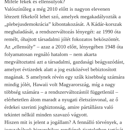
Miféle fékek és ellensúlyok?
Valószínűleg a még 2010 előtt is nagyon elevenen
létezett fékekről lehet szó, amelyek megakadályozták a
„plebejusdemokrácia” kibontakozását. A Kádár-korszak
meghaladását, a rendszerváltozás lényegét: az 1990 óta
remélt, óhajtott társadalmi jólét fokozatos beköszöntét.
Az „ellensúly” – azaz a 2010 előtt, lényegében 1948 óta
folyamatosan regnáló hatalom – nem akarta
megváltoztatni azt a társadalmi, gazdasági beágyazódást,
amelyet évtizedek alatt a jog eszközével bebiztosított
magának. S amelynek révén egy szűk kisebbség számára
mindig jólét, Hawaii volt Magyarország, míg a nagy
többség számára – a rendszerváltozástól függetlenül –
elérhetetlen álom maradt a nyugati életszínvonal, az ő
érdekei szerinti jogbiztonság, amire pártállásra való
tekintet nélkül minden szavazó vágyott.
Hiszen mit is jelent a jogállam? A fennálló törvények, a
jogszabályok hierarchikus rendjének tiszteletben tartását.