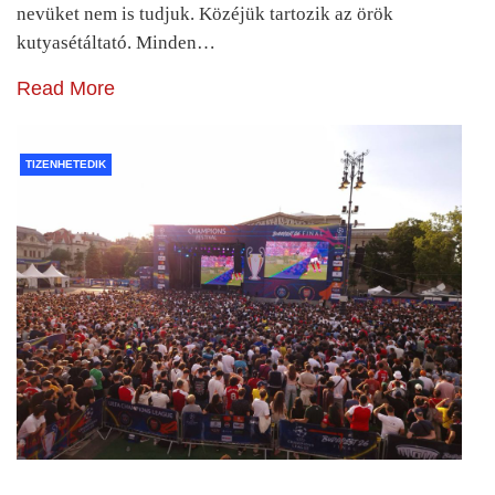
nevüket nem is tudjuk. Közéjük tartozik az örök
kutyasétáltató. Minden…
Read More
TIZENHETEDIK