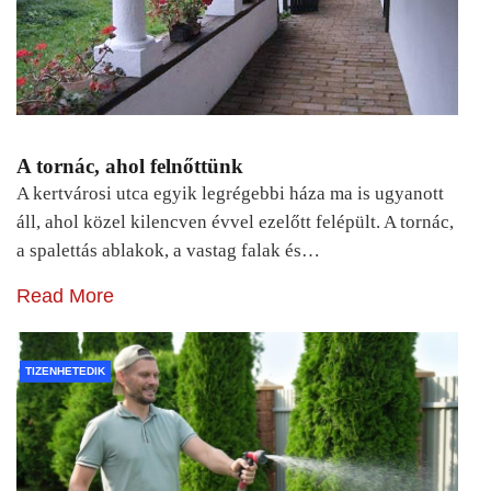
A tornác, ahol felnőttünk
A kertvárosi utca egyik legrégebbi háza ma is ugyanott
áll, ahol közel kilencven évvel ezelőtt felépült. A tornác,
a spalettás ablakok, a vastag falak és…
Read More
TIZENHETEDIK