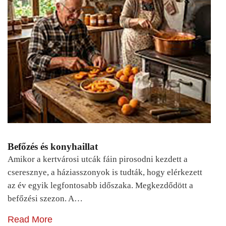
Befőzés és konyhaillat
Amikor a kertvárosi utcák fáin pirosodni kezdett a
cseresznye, a háziasszonyok is tudták, hogy elérkezett
az év egyik legfontosabb időszaka. Megkezdődött a
befőzési szezon. A…
Read More