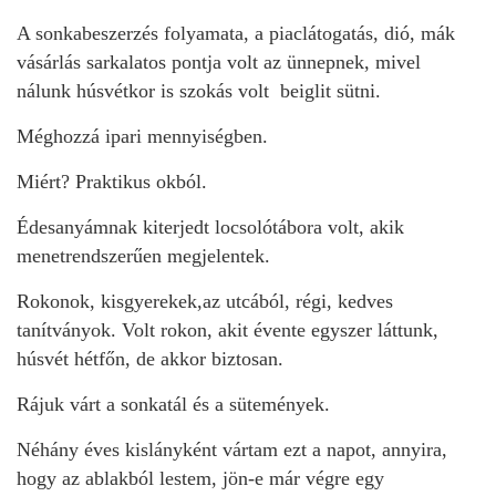
A sonkabeszerzés folyamata, a piaclátogatás, dió, mák
vásárlás sarkalatos pontja volt az ünnepnek, mivel
nálunk húsvétkor is szokás volt beiglit sütni.
Méghozzá ipari mennyiségben.
Miért? Praktikus okból.
Édesanyámnak kiterjedt locsolótábora volt, akik
menetrendszerűen megjelentek.
Rokonok, kisgyerekek,az utcából, régi, kedves
tanítványok. Volt rokon, akit évente egyszer láttunk,
húsvét hétfőn, de akkor biztosan.
Rájuk várt a sonkatál és a sütemények.
Néhány éves kislányként vártam ezt a napot, annyira,
hogy az ablakból lestem, jön-e már végre egy