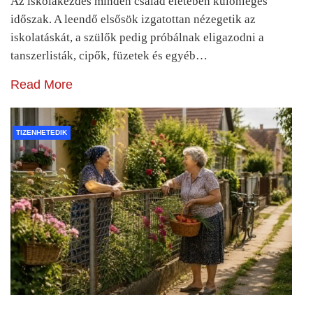
Az iskolakezdés minden család életében különleges
időszak. A leendő elsősök izgatottan nézegetik az
iskolatáskát, a szülők pedig próbálnak eligazodni a
tanszerlisták, cipők, füzetek és egyéb…
Read More
TIZENHETEDIK