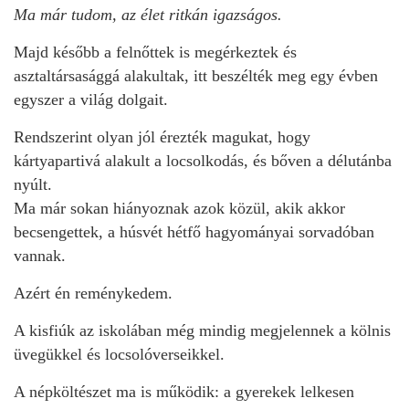
Ma már tudom, az élet ritkán igazságos.
Majd később a felnőttek is megérkeztek és
asztaltársasággá alakultak, itt beszélték meg egy évben
egyszer a világ dolgait.
Rendszerint olyan jól érezték magukat, hogy
kártyapartivá alakult a locsolkodás, és bőven a délutánba
nyúlt.
Ma már sokan hiányoznak azok közül, akik akkor
becsengettek, a húsvét hétfő hagyományai sorvadóban
vannak.
Azért én reménykedem.
A kisfiúk az iskolában még mindig megjelennek a kölnis
üvegükkel és locsolóverseikkel.
A népköltészet ma is működik: a gyerekek lelkesen