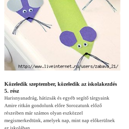
Közeledik szeptember, közeledik az iskolakezdés
5. rész
Harisnyanadrág, hátizsák és egyéb segítő tárgyaink
Amire ritkán gondolunk előre Sorozatunk előző
részeiben már számos olyan eszközzel
megismerkedtünk, amelyek nap, mint nap előkerülnek
az iskolában.…