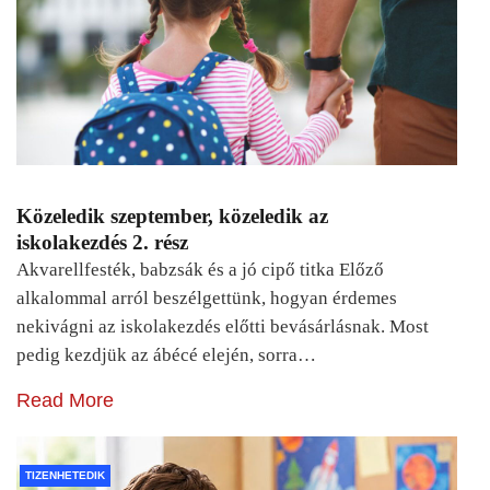
Közeledik szeptember, közeledik az
iskolakezdés 2. rész
Akvarellfesték, babzsák és a jó cipő titka Előző
alkalommal arról beszélgettünk, hogyan érdemes
nekivágni az iskolakezdés előtti bevásárlásnak. Most
pedig kezdjük az ábécé elején, sorra…
Read More
TIZENHETEDIK