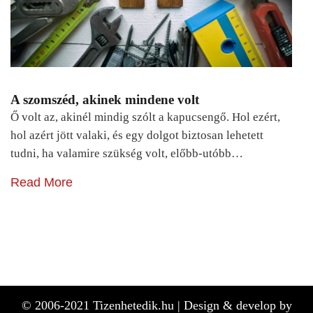
A szomszéd, akinek mindene volt
Ő volt az, akinél mindig szólt a kapucsengő. Hol ezért,
hol azért jött valaki, és egy dolgot biztosan lehetett
tudni, ha valamire szükség volt, előbb-utóbb…
Read More
© 2006-2021 Tizenhetedik.hu |
Design & develop by