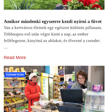
Amikor mindenki egyszerre kezdi nyírni a füvet
Van a kertvárosi életnek egy egészen különös pillanata.
Többnapos eső után végre kisüt a nap, az ember
fellélegezne, kinyitná az ablakot, és élvezné a csendet.
…
Read More
TIZENHETEDIK