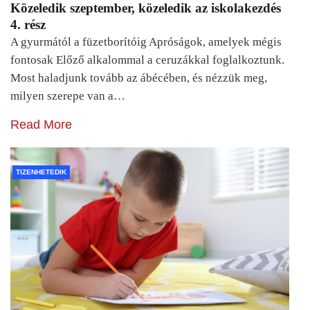
Közeledik szeptember, közeledik az iskolakezdés
4. rész
A gyurmától a füzetborítóig Apróságok, amelyek mégis
fontosak Előző alkalommal a ceruzákkal foglalkoztunk.
Most haladjunk tovább az ábécében, és nézzük meg,
milyen szerepe van a…
Read More
TIZENHETEDIK