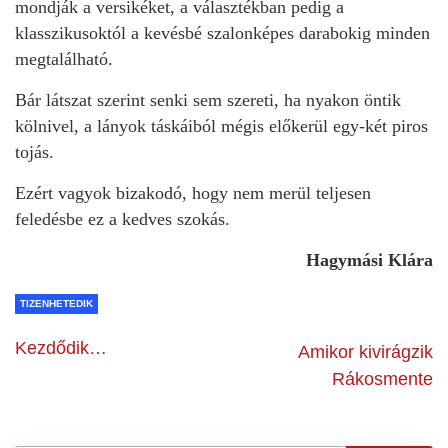
mondják a versikéket, a választékban pedig a
klasszikusoktól a kevésbé szalonképes darabokig minden
megtalálható.
Bár látszat szerint senki sem szereti, ha nyakon öntik
kölnivel, a lányok táskáiból mégis előkerül egy-két piros
tojás.
Ezért vagyok bizakodó, hogy nem merül teljesen
feledésbe ez a kedves szokás.
Hagymási Klára
TIZENHETEDIK
Kezdődik…
Amikor kivirágzik
Rákosmente