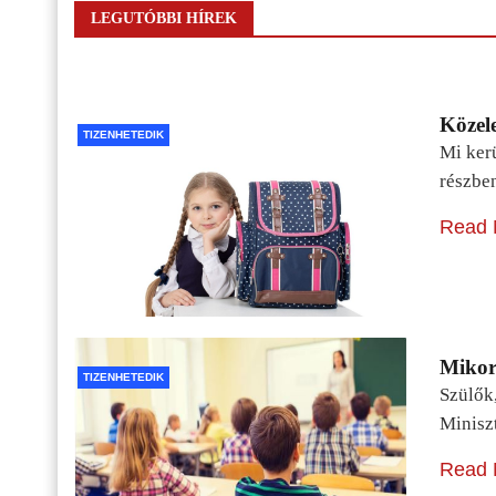
LEGUTÓBBI HÍREK
Közele
TIZENHETEDIK
Mi kerü
részbe
Read 
Mikor 
TIZENHETEDIK
Szülők
Minisz
Read 