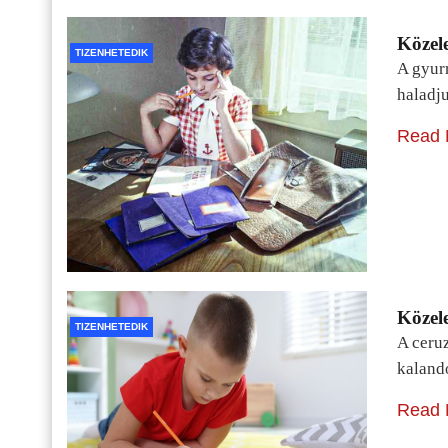
Közele
TIZENHETEDIK
A gyur
haladj
Read 
Közele
TIZENHETEDIK
A ceru
kaland
Read 