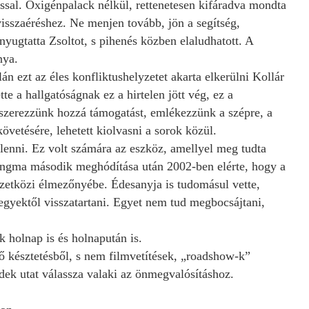
ossal. Oxigénpalack nélkül, rettenetesen kifáradva mondta
visszaéréshez. Ne menjen tovább, jön a segítség,
nyugtatta Zsoltot, s pihenés közben elaludhatott. A
nya.
lán ezt az éles konfliktushelyzetet akarta elkerülni Kollár
te a hallgatóságnak ez a hirtelen jött vég, ez a
 szerezzünk hozzá támogatást, emlékezzünk a szépre, a
övetésére, lehetett kiolvasni a sorok közül.
lenni. Ez volt számára az eszköz, amellyel meg tudta
ungma második meghódítása után 2002-ben elérte, hogy a
zetközi élmezőnyébe. Édesanyja is tudomásul vette,
hegyektől visszatartani. Egyet nem tud megbocsájtani,
k holnap is és holnapután is.
ő késztetésből, s nem filmvetítések, „roadshow-k”
edek utat válassza valaki az önmegvalósításhoz.