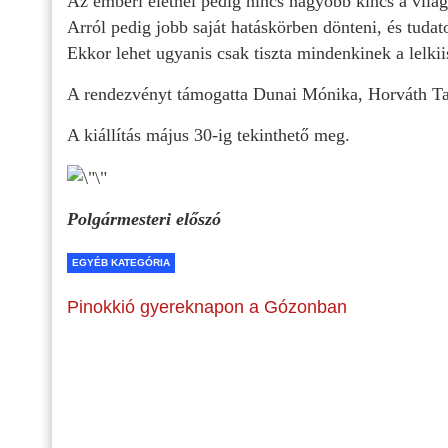
Az emberi életnél pedig nincs nagyobb kincs a vilá
Arról pedig jobb saját hatáskörben dönteni, és tudato
Ekkor lehet ugyanis csak tiszta mindenkinek a lelki
A rendezvényt támogatta Dunai Mónika, Horváth Ta
A kiállítás május 30-ig tekinthető meg.
Polgármesteri előszó
EGYÉB KATEGÓRIA
Pinokkió gyereknapon a Gózonban