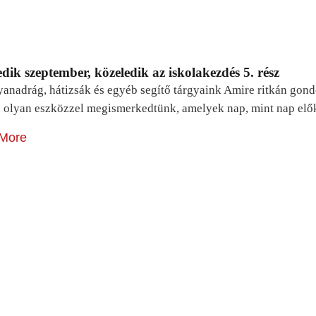
dik szeptember, közeledik az iskolakezdés 5. rész
yanadrág, hátizsák és egyéb segítő tárgyaink Amire ritkán gon
 olyan eszközzel megismerkedtünk, amelyek nap, mint nap elő
More