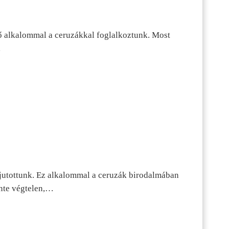
ő alkalommal a ceruzákkal foglalkoztunk. Most
…
jutottunk. Ez alkalommal a ceruzák birodalmában
inte végtelen,…