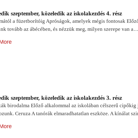
dik szeptember, közeledik az iskolakezdés 4. rész
mától a füzetborítóig Apróságok, amelyek mégis fontosak Előz
unk tovább az ábécében, és nézzük meg, milyen szerepe van a
More
dik szeptember, közeledik az iskolakezdés 3. rész
zák birodalma Előző alkalommal az iskolában célszerű cipőkig 
ozunk. Ceruza A tanórák elmaradhatatlan eszköze. A kínálat sz
More