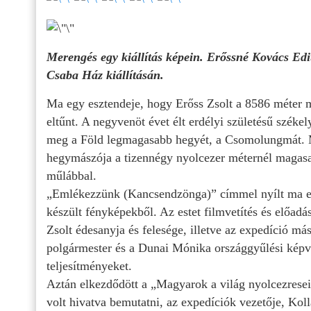
Merengés egy kiállítás képein. Erőssné Kovács Edit,
Csaba Ház kiállításán.
Ma egy esztendeje, hogy Erőss Zsolt a 8586 méter
eltűnt. A negyvenöt évet élt erdélyi születésű szé
meg a Föld legmagasabb hegyét, a Csomolungmát.
hegymászója a tizennégy nyolcezer méternél magasab
műlábbal.
„Emlékezzünk (Kancsendzönga)” címmel nyílt ma em
készült fényképekből. Az estet filmvetítés és előadás
Zsolt édesanyja és felesége, illetve az expedíció má
polgármester és a Dunai Mónika országgyűlési képvi
teljesítményeket.
Aztán elkezdődött a „Magyarok a világ nyolcezresein
volt hivatva bemutatni, az expedíciók vezetője, Kol