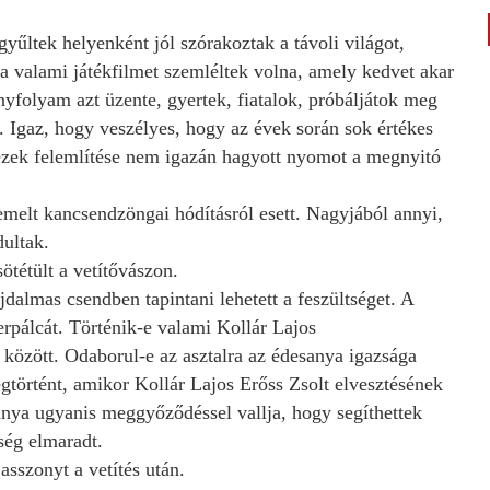
yűltek helyenként jól szórakoztak a távoli világot,
 valami játékfilmet szemléltek volna, amely kedvet akar
yfolyam azt üzente, gyertek, fiatalok, próbáljátok meg
. Igaz, hogy veszélyes, hogy az évek során sok értékes
zek felemlítése nem igazán hagyott nyomot a megnyitó
emelt kancsendzöngai hódításról esett. Nagyjából annyi,
dultak.
ötétült a vetítővászon.
dalmas csendben tapintani lehetett a feszültséget. A
erpálcát. Történik-e valami Kollár Lajos
között. Odaborul-e az asztalra az édesanya igazsága
történt, amikor Kollár Lajos Erőss Zsolt elvesztésének
anya ugyanis meggyőződéssel vallja, hogy segíthettek
tség elmaradt.
asszonyt a vetítés után.