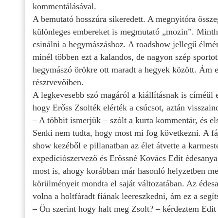
kommentálásával.
A bemutató hosszúra sikeredett. A megnyitóra összeg
különleges embereket is megmutató „mozin”. Mintha
csinálni a hegymászáshoz. A roadshow jellegű élmén
minél többen ezt a kalandos, de nagyon szép sportot
hegymászó örökre ott maradt a hegyek között. Ám e
résztvevőiben.
A legkevesebb szó magáról a kiállításnak is címéül 
hogy Erőss Zsolték elérték a csúcsot, aztán visszain
– A többit ismerjük – szólt a kurta kommentár, és els
Senki nem tudta, hogy most mi fog következni. A fáj
show kezéből e pillanatban az élet átvette a karmest
expedíciószervező és Erőssné Kovács Edit édesanya 
most is, ahogy korábban már hasonló helyzetben meg
körülményeit mondta el saját változatában. Az édes
volna a holtfáradt fiának leereszkedni, ám ez a segí
– Ön szerint hogy halt meg Zsolt? – kérdeztem Edit 