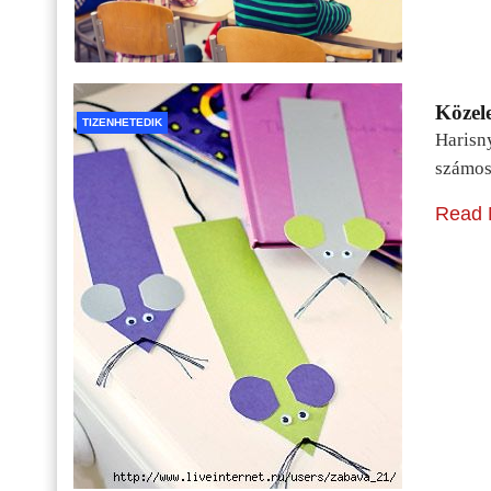
Közele
TIZENHETEDIK
Harisn
számos
Read 