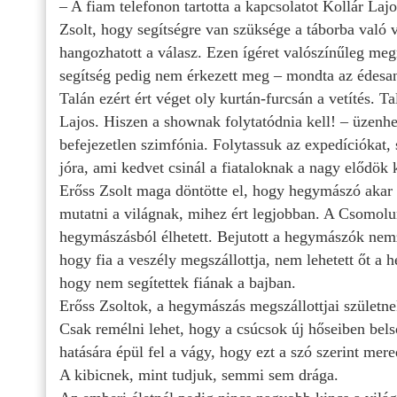
– A fiam telefonon tartotta a kapcsolatot Kollár Laj
Zsolt, hogy segítségre van szüksége a táborba való 
hangozhatott a válasz. Ezen ígéret valószínűleg meg
segítség pedig nem érkezett meg – mondta az édesa
Talán ezért ért véget oly kurtán-furcsán a vetítés. Ta
Lajos. Hiszen a shownak folytatódnia kell! – üzenhet
befejezetlen szimfónia. Folytassuk az expedíciókat,
jóra, ami kedvet csinál a fiataloknak a nagy elődök k
Erőss Zsolt maga döntötte el, hogy hegymászó akar 
mutatni a világnak, mihez ért legjobban. A Csomol
hegymászásból élhetett. Bejutott a hegymászók nem
hogy fia a veszély megszállottja, nem lehetett őt a 
hogy nem segítettek fiának a bajban.
Erőss Zsoltok, a hegymászás megszállottjai születne
Csak remélni lehet, hogy a csúcsok új hőseiben bels
hatására épül fel a vágy, hogy ezt a szó szerint mer
A kibicnek, mint tudjuk, semmi sem drága.