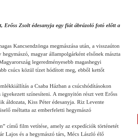
 Erőss Zsolt édesanyja egy fiát ábrázoló fotó előtt a
 magas Kancsendzönga megmászása után, a visszaúton
kely hegymászó, magyar állampolgárként elsőnek mászta
 Magyarország legeredményesebb magashegyi
b csúcs közül tízet hódított meg, ebből kettőt
lékkiállítás a Csaba Házban a csúcshódításokon
 igyekezett színesíteni. A megnyitón részt vett Erőss
sik áldozata, Kiss Péter édesanyja. Riz Levente
selő méltatta az emberfeletti hegymászó
” című film vetítése, amely az expedíciók történetét
lár Lajos és a hegymászó társ, Mécs László élő