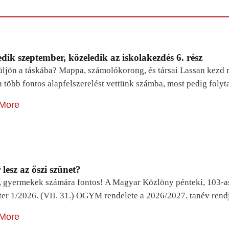
dik szeptember, közeledik az iskolakezdés 6. rész
ljön a táskába? Mappa, számolókorong, és társai Lassan kezd m
n több fontos alapfelszerelést vettünk számba, most pedig foly
More
lesz az őszi szünet?
, gyermekek számára fontos! A Magyar Közlöny pénteki, 103-a
ter 1/2026. (VII. 31.) OGYM rendelete a 2026/2027. tanév rend
More