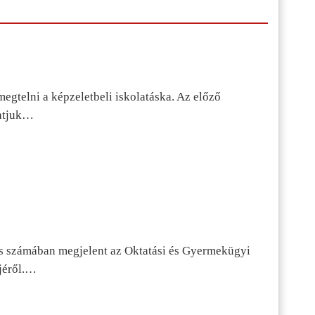
egtelni a képzeletbeli iskolatáska. Az előző
tatjuk…
s számában megjelent az Oktatási és Gyermekügyi
jéről.…