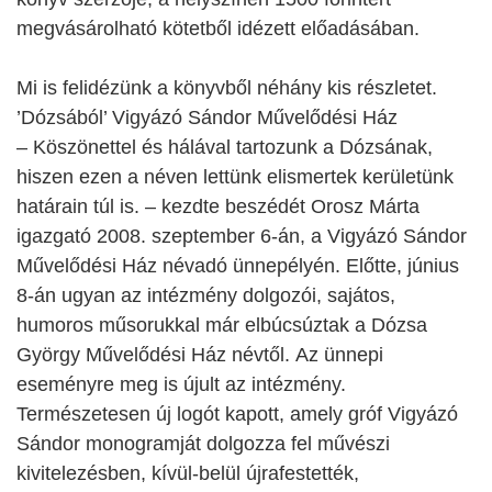
megvásárolható kötetből idézett előadásában.
Mi is felidézünk a könyvből néhány kis részletet.
’Dózsából’ Vigyázó Sándor Művelődési Ház
– Köszönettel és hálával tartozunk a Dózsának,
hiszen ezen a néven lettünk elismertek kerületünk
határain túl is. – kezdte beszédét Orosz Márta
igazgató 2008. szeptember 6-án, a Vigyázó Sándor
Művelődési Ház névadó ünnepélyén. Előtte, június
8-án ugyan az intézmény dolgozói, sajátos,
humoros műsorukkal már elbúcsúztak a Dózsa
György Művelődési Ház névtől. Az ünnepi
eseményre meg is újult az intézmény.
Természetesen új logót kapott, amely gróf Vigyázó
Sándor monogramját dolgozza fel művészi
kivitelezésben, kívül-belül újrafestették,