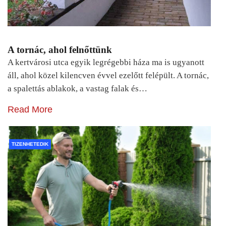
A tornác, ahol felnőttünk
A kertvárosi utca egyik legrégebbi háza ma is ugyanott
áll, ahol közel kilencven évvel ezelőtt felépült. A tornác,
a spalettás ablakok, a vastag falak és…
Read More
TIZENHETEDIK