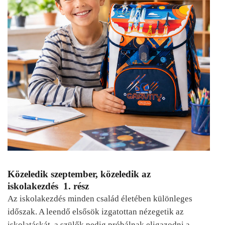
Közeledik szeptember, közeledik az
iskolakezdés 1. rész
Az iskolakezdés minden család életében különleges
időszak. A leendő elsősök izgatottan nézegetik az
iskolatáskát, a szülők pedig próbálnak eligazodni a