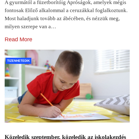
A gyurmától a füzetborítóig Apróságok, amelyek mégis
fontosak Előző alkalommal a ceruzákkal foglalkoztunk.
Most haladjunk tovább az ábécében, és nézzük meg,
milyen szerepe van a…
Read More
TIZENHETEDIK
Közeledik szeptember, közeledik az iskolakezdés