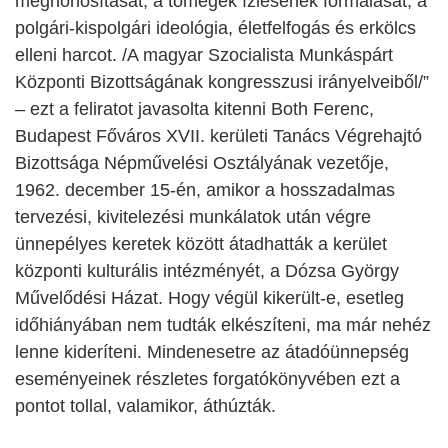
meghonosítását, a tömegek ízlésének formálását, a
polgári-kispolgári ideológia, életfelfogás és erkölcs
elleni harcot. /A magyar Szocialista Munkáspárt
Központi Bizottságának kongresszusi irányelveiből/”
– ezt a feliratot javasolta kitenni Both Ferenc,
Budapest Főváros XVII. kerületi Tanács Végrehajtó
Bizottsága Népművelési Osztályának vezetője,
1962. december 15-én, amikor a hosszadalmas
tervezési, kivitelezési munkálatok után végre
ünnepélyes keretek között átadhatták a kerület
központi kulturális intézményét, a Dózsa György
Művelődési Házat. Hogy végül kikerült-e, esetleg
időhiányában nem tudták elkészíteni, ma már nehéz
lenne kideríteni. Mindenesetre az átadóünnepség
eseményeinek részletes forgatókönyvében ezt a
pontot tollal, valamikor, áthúzták.