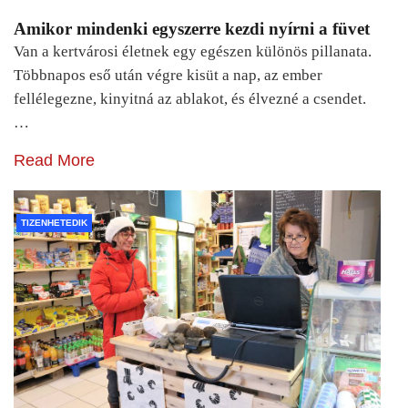
Amikor mindenki egyszerre kezdi nyírni a füvet
Van a kertvárosi életnek egy egészen különös pillanata.
Többnapos eső után végre kisüt a nap, az ember
fellélegezne, kinyitná az ablakot, és élvezné a csendet.
…
Read More
TIZENHETEDIK