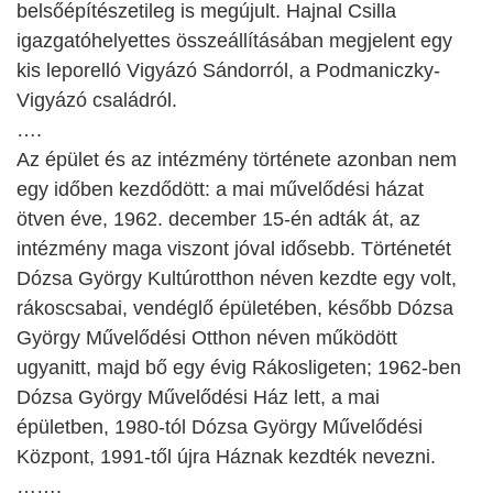
belsőépítészetileg is megújult. Hajnal Csilla
igazgatóhelyettes összeállításában megjelent egy
kis leporelló Vigyázó Sándorról, a Podmaniczky-
Vigyázó családról.
….
Az épület és az intézmény története azonban nem
egy időben kezdődött: a mai művelődési házat
ötven éve, 1962. december 15-én adták át, az
intézmény maga viszont jóval idősebb. Történetét
Dózsa György Kultúrotthon néven kezdte egy volt,
rákoscsabai, vendéglő épületében, később Dózsa
György Művelődési Otthon néven működött
ugyanitt, majd bő egy évig Rákosligeten; 1962-ben
Dózsa György Művelődési Ház lett, a mai
épületben, 1980-tól Dózsa György Művelődési
Központ, 1991-től újra Háznak kezdték nevezni.
…….