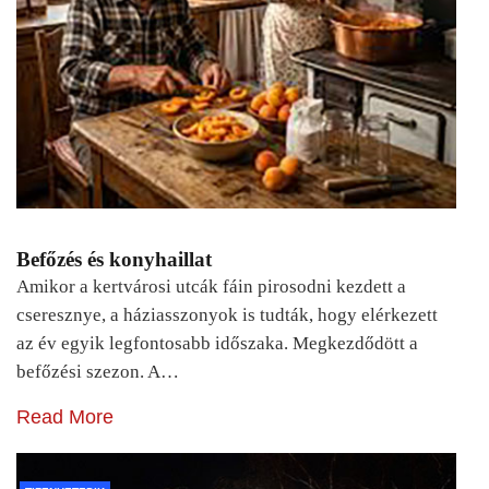
Befőzés és konyhaillat
Amikor a kertvárosi utcák fáin pirosodni kezdett a
cseresznye, a háziasszonyok is tudták, hogy elérkezett
az év egyik legfontosabb időszaka. Megkezdődött a
befőzési szezon. A…
Read More