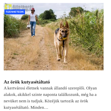
TIZENHETEDIK
Az örök kutyasétáltató
A kertvárosi életnek vannak állandó szereplői. Olyan
alakok, akikkel szinte naponta találkozunk, még ha a
nevüket nem is tudjuk. Közéjük tartozik az örök
kutyasétáltató. Minden…