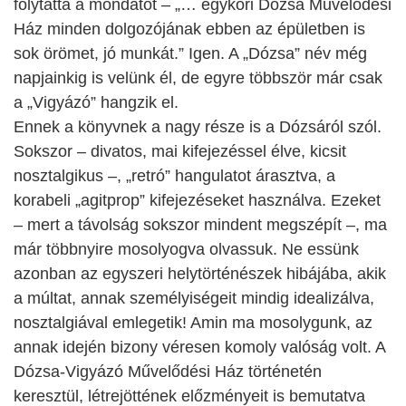
folytatta a mondatot – „… egykori Dózsa Művelődési
Ház minden dolgozójának ebben az épületben is
sok örömet, jó munkát.” Igen. A „Dózsa” név még
napjainkig is velünk él, de egyre többször már csak
a „Vigyázó” hangzik el.
Ennek a könyvnek a nagy része is a Dózsáról szól.
Sokszor – divatos, mai kifejezéssel élve, kicsit
nosztalgikus –, „retró” hangulatot árasztva, a
korabeli „agitprop” kifejezéseket használva. Ezeket
– mert a távolság sokszor mindent megszépít –, ma
már többnyire mosolyogva olvassuk. Ne essünk
azonban az egyszeri helytörténészek hibájába, akik
a múltat, annak személyiségeit mindig idealizálva,
nosztalgiával emlegetik! Amin ma mosolygunk, az
annak idején bizony véresen komoly valóság volt. A
Dózsa-Vigyázó Művelődési Ház történetén
keresztül, létrejöttének előzményeit is bemutatva