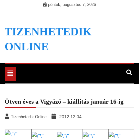
Skip
péntek, augusztus 7, 2026
to
content
TIZENHETEDIK
ONLINE
Toggle
navigation
Ötven éves a Vigyázó – kiállítás január 16-ig
2012.12.04.
Tizenhetedik Online