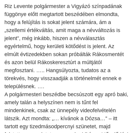
Riz Levente polgármester a Vigyázó színpadának
függönye előtt megtartott beszédében elmondta,
hogy a felújítás is sokat jelent számára, ám a
„szellemi értékváltás, amit maga a névváltozás is
jelent”, még inkább, hiszen a névválasztás
egyértelmű, hogy kerületi kötődést is jelent. Az
elmúlt évtizedekben sokan próbálták Rákosmentét
és azon belül Rákoskeresztúrt a múltjától
megfosztani. ….. Hangsúlyozta, tudatos az a
törekvés, hogy visszaadják a történelmét ennek e
településnek. ….
A polgármesteri beszédbe becsúszott egy apró baki,
amely talán a helyszínen nem is tűnt fel
mindenkinek, csak az ünnepély videofelvételén
látszik. Azt mondta: „… kívánok a Dózsa…” – itt
tartott egy tizedmásodpercnyi szünetet, majd