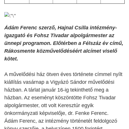
Ádám Ferenc szerző, Hajnal Csilla intézmény-
igazgató és Fohsz Tivadar alpolgármester az
ünnepi programon. Előtérben a Félszáz év című,
Rákosmente közművelődéséért alcímet viselő
kötet.
A művelődési ház ötven éves története címmel nyílt
kiállítás vasárnap a Vigyázó Sándor művelődési
házban. A tárlat január 16-ig tekinthető meg a
házban. Az eseményt köszöntötte Fohsz Tivadar
alpolgármester, ott volt Keresztúr egyik
önkormányzati képviselője, dr. Fenke Ferenc.
Ádám Ferenc, az intézmény történetét feldolgozó
könyv szerzője, a helyszínen 1500 forintért