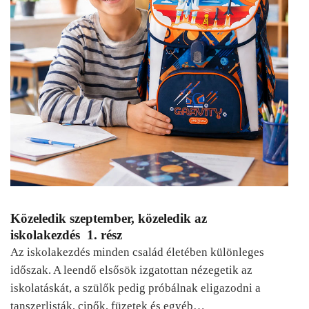
Közeledik szeptember, közeledik az
iskolakezdés 1. rész
Az iskolakezdés minden család életében különleges
időszak. A leendő elsősök izgatottan nézegetik az
iskolatáskát, a szülők pedig próbálnak eligazodni a
tanszerlisták, cipők, füzetek és egyéb…