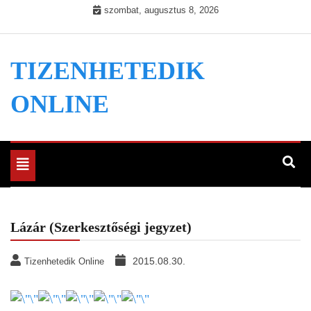
Skip
szombat, augusztus 8, 2026
to
content
TIZENHETEDIK
ONLINE
Toggle
navigation
Lázár (Szerkesztőségi jegyzet)
2015.08.30.
Tizenhetedik Online