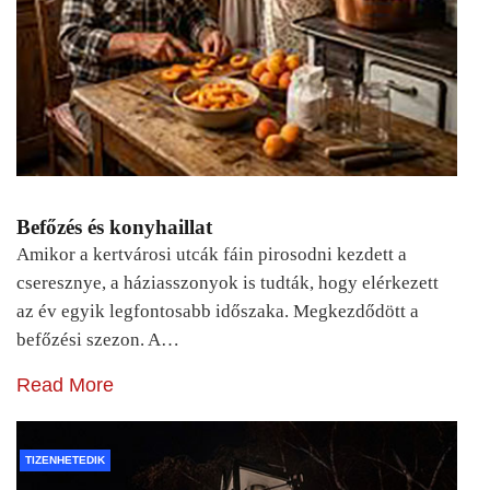
Befőzés és konyhaillat
Amikor a kertvárosi utcák fáin pirosodni kezdett a
cseresznye, a háziasszonyok is tudták, hogy elérkezett
az év egyik legfontosabb időszaka. Megkezdődött a
befőzési szezon. A…
Read More
TIZENHETEDIK