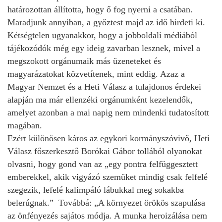
határozottan állította, hogy ő fog nyerni a csatában.
Maradjunk annyiban, a győztest majd az idő hirdeti ki.
Kétségtelen ugyanakkor, hogy a jobboldali médiából
tájékozódók még egy ideig zavarban lesznek, mivel a
megszokott orgánumaik más üzeneteket és
magyarázatokat közvetítenek, mint eddig. Azaz a
Magyar Nemzet és a Heti Válasz a tulajdonos érdekei
alapján ma már ellenzéki orgánumként kezelendők,
amelyet azonban a mai napig nem mindenki tudatosított
magában.
Ezért különösen káros az egykori kormányszóvivő, Heti
Válasz főszerkesztő Borókai Gábor tollából olyanokat
olvasni, hogy gond van az „egy pontra felfüggesztett
emberekkel, akik vigyázó szemüket mindig csak felfelé
szegezik, lefelé kalimpáló lábukkal meg sokakba
belerúgnak.” Továbbá: „A környezet örökös szapulása
az önfényezés sajátos módja. A munka heroizálása nem