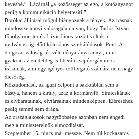
kevésbé.” Lázárnál „a közösséget az ego, a kötőanyagot
pedig a kommunikáció helyettesíti.”
Borókai állításai mögül hiányoznak a tények. Az írásnak
mindössze annyi valóságalapja van, hogy Tarlós István
főpolgármester és Lázár János között voltak a
nyilvánosság előtt kölcsönös szurkálódások. Pont. A
dolgozat valóság- és véleményaránya annyi, mint
gyakran az eredetileg is liberális sajtóorgánumok
írásainak, ami egy igényes tollforgató számára nem nagy
dicsőség.
Köztudomású, az igazi célpont a sakktáblán sem a
bástya, hanem a király, azaz a kormányfő. Simicskának
és elvbarátainak, elvtársainak mindenképpen. Eléréséhez
pedig semmi sem drága.
Az országlakosok nagytöbbsége azonban nem engedi
meg a miniszterelnök elmozdítását.
Szeptember 15. nincs már messze. Nem túl kockázatos