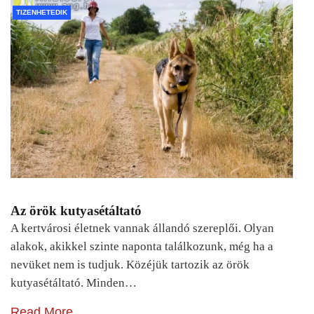
TIZENHETEDIK
Az örök kutyasétáltató
A kertvárosi életnek vannak állandó szereplői. Olyan
alakok, akikkel szinte naponta találkozunk, még ha a
nevüket nem is tudjuk. Közéjük tartozik az örök
kutyasétáltató. Minden…
Read More