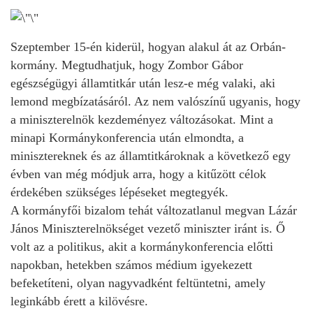
Szeptember 15-én kiderül, hogyan alakul át az Orbán-
kormány. Megtudhatjuk, hogy Zombor Gábor
egészségügyi államtitkár után lesz-e még valaki, aki
lemond megbízatásáról. Az nem valószínű ugyanis, hogy
a miniszterelnök kezdeményez változásokat. Mint a
minapi Kormánykonferencia után elmondta, a
minisztereknek és az államtitkároknak a következő egy
évben van még módjuk arra, hogy a kitűzött célok
érdekében szükséges lépéseket megtegyék.
A kormányfői bizalom tehát változatlanul megvan Lázár
János Miniszterelnökséget vezető miniszter iránt is. Ő
volt az a politikus, akit a kormánykonferencia előtti
napokban, hetekben számos médium igyekezett
befeketíteni, olyan nagyvadként feltüntetni, amely
leginkább érett a kilövésre.