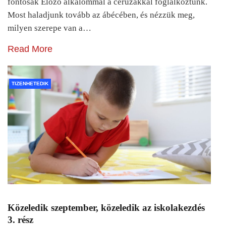
fontosak Előző alkalommal a ceruzákkal foglalkoztunk.
Most haladjunk tovább az ábécében, és nézzük meg,
milyen szerepe van a…
Read More
TIZENHETEDIK
Közeledik szeptember, közeledik az iskolakezdés
3. rész