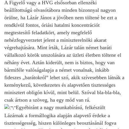
A Figyelő vagy a HVG elsősorban ellenzéki
beállítottságú olvasótábora minden bizonnyal nagyon
örülne, ha Lázár János a jövőben nem töltené be ezt a
rendkívül fontos, óriási hatalmi koncentrációt
megtestesítő feladatkört, amely megfelelő
nehézfegyverzetet jelent a miniszterelnöki akarat
végrehajtására. Mint írták, Lázár talán német baráti
vállalkozó körök unszolására az üzleti életben töltene el
néhány évet. Aztán kiderült, nem is biztos, hogy van
bármiféle valóságalapja a német vonalnak, inkább
fideszes „barátokról” lehet szó, akik szívesebben látnák a
keménykezű, következetes és alapvetően tisztességes
minisztert obligón kívül, mint belül. Szóval bla-bla-bla,
csak ártson a szöveg, ha egy mód van rá.
Egyébiránt a nagy munkabírású, felkészült
Lázárnak a formállogika alapján alapvető érdeke a
tisztességesség, hiszen különleges beosztásánál fogva