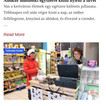
Amikor mindenki egyszerre kezdi nyírni a füvet
Van a kertvárosi életnek egy egészen különös pillanata.
Többnapos eső után végre kisüt a nap, az ember
fellélegezne, kinyitná az ablakot, és élvezné a csendet.
…
Read More
TIZENHETEDIK