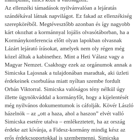
Az ellenzéki támadások nyilvánvalóan a lejáratás
szándékával látnak napvilágot. Ez fakad az ellenzékiség
szerepköréből. Megtévesztőbb azonban és így nagyobb
kárt okozhat a kormánnyal lojális olvasótáborban, ha a
Kormánykonferencia előtt olyan lapokban olvasnak
Lázárt lejárató írásokat, amelyek nem oly régen még
közel álltak a kabinethez. Mint a Heti Válasz vagy a
Magyar Nemzet. Csakhogy ezek az orgánumok annak a
Simicska Lajosnak a tulajdonában maradtak, aki üzleti
érdekeinek csorbulása miatt nyíltan szembe fordult
Orbán Viktorral. Simicska valóságos tény nélkül úgy
illette ügynökváddal a kormányfőt, hogy a kijelentését
még nyilvános dokumentumok is cáfolják. Kövér László
házelnök – az „ott a haza, ahol a haszon” elvét valló
Simicska esetére utalva – emlékeztetett, ha az ország
érdeke azt kívánja, a Fidesz-kormány mindig kész az
erős érdekcsoportokkal is szembemenni. Simicska