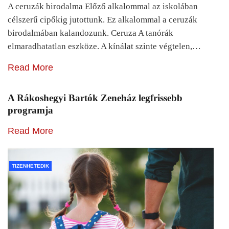
A ceruzák birodalma Előző alkalommal az iskolában
célszerű cipőkig jutottunk. Ez alkalommal a ceruzák
birodalmában kalandozunk. Ceruza A tanórák
elmaradhatatlan eszköze. A kínálat szinte végtelen,…
Read More
A Rákoshegyi Bartók Zeneház legfrissebb
programja
Read More
TIZENHETEDIK