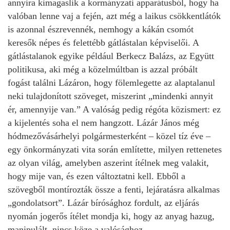
annyira kimagaslik a kormányzati apparátusból, hogy ha
valóban lenne vaj a fején, azt még a laikus csökkentlátók
is azonnal észrevennék, nemhogy a kákán csomót
keresők népes és felettébb gátlástalan képviselői. A
gátlástalanok egyike például Berkecz Balázs, az Együtt
politikusa, aki még a közelmúltban is azzal próbált
fogást találni Lázáron, hogy fölemlegette az alaptalanul
neki tulajdonított szöveget, miszerint „mindenki annyit
ér, amennyije van.” A valóság pedig régóta közismert: ez
a kijelentés soha el nem hangzott. Lázár János még
hódmezővásárhelyi polgármesterként – közel tíz éve –
egy önkormányzati vita során említette, milyen rettenetes
az olyan világ, amelyben aszerint ítélnek meg valakit,
hogy mije van, és ezen változtatni kell. Ebből a
szövegből montírozták össze a fenti, lejáratásra alkalmas
„gondolatsort”. Lázár bírósághoz fordult, az eljárás
nyomán jogerős ítélet mondja ki, hogy az anyag hazug,
manipulált, nincs köze a valósághoz.