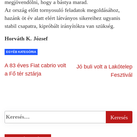
megjövendölni, hogy a bástya marad.
Az ország előtt tornyosuló feladatok megoldásához,
hazánk öt év alatt elért látványos sikereihez ugyanis
stabil csapatra, kipróbált irányítókra van szükség.
Horváth K. József
EGYÉB KATEGÓRIA
A 83 éves Fiat cabrio volt
Jó buli volt a Lakótelep
a Fő tér sztárja
Fesztivál