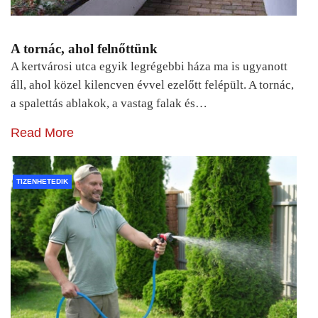
A tornác, ahol felnőttünk
A kertvárosi utca egyik legrégebbi háza ma is ugyanott
áll, ahol közel kilencven évvel ezelőtt felépült. A tornác,
a spalettás ablakok, a vastag falak és…
Read More
TIZENHETEDIK