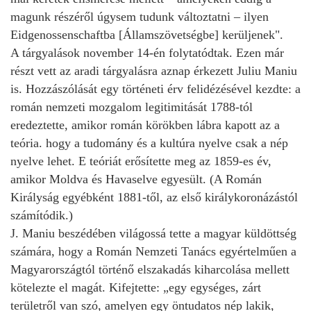
magunk részéről úgysem tudunk változtatni – ilyen
Eidgenossenschaftba [Államszövetségbe] kerüljenek".
A tárgyalások november 14-én folytatódtak. Ezen már
részt vett az aradi tárgyalásra aznap érkezett Juliu Maniu
is. Hozzászólását egy történeti érv felidézésével kezdte: a
román nemzeti mozgalom legitimitását 1788-tól
eredeztette, amikor román körökben lábra kapott az a
teória. hogy a tudomány és a kultúra nyelve csak a nép
nyelve lehet. E teóriát erősítette meg az 1859-es év,
amikor Moldva és Havaselve egyesült. (A Román
Királyság egyébként 1881-től, az első királykoronázástól
számítódik.)
J. Maniu beszédében világossá tette a magyar küldöttség
számára, hogy a Román Nemzeti Tanács egyértelműen a
Magyarországtól történő elszakadás kiharcolása mellett
kötelezte el magát. Kifejtette: „egy egységes, zárt
területről van szó, amelyen egy öntudatos nép lakik,