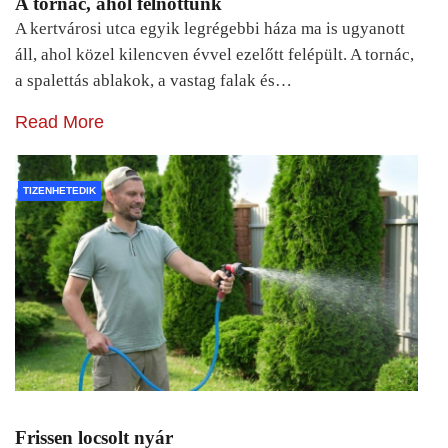
A tornác, ahol felnőttünk
A kertvárosi utca egyik legrégebbi háza ma is ugyanott
áll, ahol közel kilencven évvel ezelőtt felépült. A tornác,
a spalettás ablakok, a vastag falak és…
Read More
TIZENHETEDIK
Frissen locsolt nyár