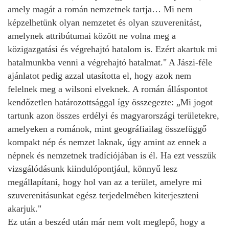
amely magát a román nemzetnek tartja… Mi nem
képzelhetünk olyan nemzetet és olyan szuverenitást,
amelynek attribútumai között ne volna meg a
közigazgatási és végrehajtó hatalom is. Ezért akartuk mi
hatalmunkba venni a végrehajtó hatalmat." A Jászi-féle
ajánlatot pedig azzal utasította el, hogy azok nem
felelnek meg a wilsoni elveknek. A román álláspontot
kendőzetlen határozottsággal így összegezte: „Mi jogot
tartunk azon összes erdélyi és magyarországi területekre,
amelyeken a románok, mint geográfiailag összefüggő
kompakt nép és nemzet laknak, úgy amint az ennek a
népnek és nemzetnek tradíciójában is él. Ha ezt vesszük
vizsgálódásunk kiindulópontjául, könnyű lesz
megállapítani, hogy hol van az a terület, amelyre mi
szuverenitásunkat egész terjedelmében kiterjeszteni
akarjuk."
Ez után a beszéd után már nem volt meglepő, hogy a