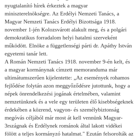
nyugtalanító hírek érkeztek a magyar
miniszterelnökségre. Az Erdélyi Nemzeti Tanács, a
Magyar Nemzeti Tanács Erdélyi Bizottsága 1918.
november 1-jén Kolozsvárott alakult meg, és a polgári
demokratikus forradalom helyi hatalmi szerveként
működött. Elnöke a függetlenségi párti dr. Apáthy István
egyetemi tanár lett.
A Román Nemzeti Tanács 1918. november 9-én kelt, és
a magyar kormánynak címzett memoranduma már
ultimátumszerűen kijelentette: „Az események rohamos
fejlődése folytán azon meggyőződésre jutottunk, hogy a
népek önrendelkezési jogának értelmében, valamint
nemzetünknek és a vele egy területen élő kisebbségeknek
érdekében a közrend, vagyon- és személybiztonság
megóvás céljából már most át kell vennünk Magyar-
3rszágnak és Erdélynek románok által lakott vidékei
fölött a teljes kormányzó hatalmat." Ezután felsorolták az