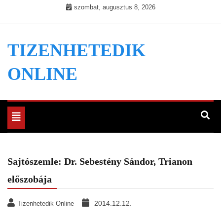
Skip
szombat, augusztus 8, 2026
to
content
TIZENHETEDIK
ONLINE
Toggle
navigation
Sajtószemle: Dr. Sebestény Sándor, Trianon
előszobája
2014.12.12.
Tizenhetedik Online