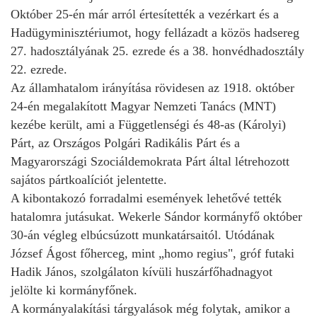
Október 25-én már arról értesítették a vezérkart és a
Hadügyminisztériumot, hogy fellázadt a közös hadsereg
27. hadosztályának 25. ezrede és a 38. honvédhadosztály
22. ezrede.
Az államhatalom irányítása rövidesen az 1918. október
24-én megalakított Magyar Nemzeti Tanács (MNT)
kezébe került, ami a Függetlenségi és 48-as (Károlyi)
Párt, az Országos Polgári Radikális Párt és a
Magyarországi Szociáldemokrata Párt által létrehozott
sajátos pártkoalíciót jelentette.
A kibontakozó forradalmi események lehetővé tették
hatalomra jutásukat. Wekerle Sándor kormányfő október
30-án végleg elbúcsúzott munkatársaitól. Utódának
József Ágost főherceg, mint „homo regius", gróf futaki
Hadik János, szolgálaton kívüli huszárfőhadnagyot
jelölte ki kormányfőnek.
A kormányalakítási tárgyalások még folytak, amikor a