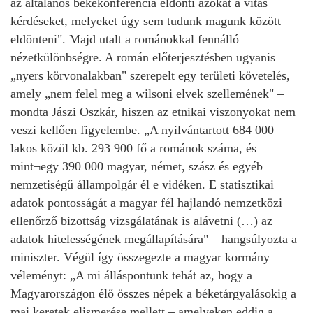
az általános békekonferencia eldönti azokat a vitás
kérdéseket, melyeket úgy sem tudunk magunk között
eldönteni". Majd utalt a románokkal fennálló
nézetkülönbségre. A román előterjesztésben ugyanis
„nyers körvonalakban" szerepelt egy területi követelés,
amely „nem felel meg a wilsoni elvek szellemének" –
mondta Jászi Oszkár, hiszen az etnikai viszonyokat nem
veszi kellően figyelembe. „A nyilvántartott 684 000
lakos közül kb. 293 900 fő a románok száma, és
mint¬egy 390 000 magyar, német, szász és egyéb
nemzetiségű állampolgár él e vidéken. E statisztikai
adatok pontosságát a magyar fél hajlandó nemzetközi
ellenőrző bizottság vizsgálatának is alávetni (…) az
adatok hitelességének megállapítására" – hangsúlyozta a
miniszter. Végül így összegezte a magyar kormány
véleményt: „A mi álláspontunk tehát az, hogy a
Magyarországon élő összes népek a béketárgyalásokig a
mai keretek elismerése mellett – amelyeken eddig a