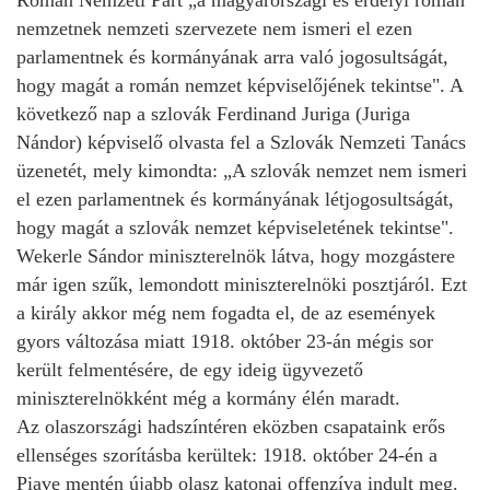
nemzetnek nemzeti szervezete nem ismeri el ezen
parlamentnek és kormányának arra való jogosultságát,
hogy magát a román nemzet képviselőjének tekintse". A
következő nap a szlovák Ferdinand Juriga (Juriga
Nándor) képviselő olvasta fel a Szlovák Nemzeti Tanács
üzenetét, mely kimondta: „A szlovák nemzet nem ismeri
el ezen parlamentnek és kormányának létjogosultságát,
hogy magát a szlovák nemzet képviseletének tekintse".
Wekerle Sándor miniszterelnök látva, hogy mozgástere
már igen szűk, lemondott miniszterelnöki posztjáról. Ezt
a király akkor még nem fogadta el, de az események
gyors változása miatt 1918. október 23-án mégis sor
került felmentésére, de egy ideig ügyvezető
miniszterelnökként még a kormány élén maradt.
Az olaszországi hadszíntéren eközben csapataink erős
ellenséges szorításba kerültek: 1918. október 24-én a
Piave mentén újabb olasz katonai offenzíva indult meg.