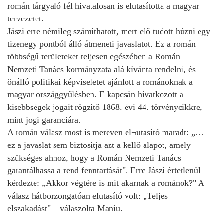
román tárgyaló fél hivatalosan is elutasította a magyar
tervezetet.
Jászi erre némileg számíthatott, mert elő tudott húzni egy
tizenegy pontból álló átmeneti javaslatot. Ez a román
többségű területeket teljesen egészében a Román
Nemzeti Tanács kormányzata alá kívánta rendelni, és
önálló politikai képviseletet ajánlott a románoknak a
magyar országgyűlésben. E kapcsán hivatkozott a
kisebbségek jogait rögzítő 1868. évi 44. törvénycikkre,
mint jogi garanciára.
A román válasz most is mereven el¬utasító maradt: „…
ez a javaslat sem biztosítja azt a kellő alapot, amely
szükséges ahhoz, hogy a Román Nemzeti Tanács
garantálhassa a rend fenntartását". Erre Jászi értetlenül
kérdezte: „Akkor végtére is mit akarnak a románok?" A
válasz hátborzongatóan elutasító volt: „Teljes
elszakadást" – válaszolta Maniu.