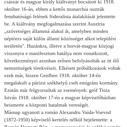
császár és magyar király kiáltványt bocsátott ki 1918.
október 16-án, ebben a kettős monarchia osztrák
fennhatóságú felének föderalista átalakítását jelentette
be. A kiáltvány megfogalmazása szerint Ausztria
„szövetséges állammá alakul át, amelyben minden
néptörzs saját külön állami közösséget alkot települési
területén". Hazánkra, illetve a horvát-magyar közjogi
viszonyra e manifesztum hatálya nem vonatkozott,
következményei azonban erősen befolyásolták az itt élő
nemzetiségek törekvéseit. Elkésett próbálkozások voltak
ezek már, hiszen Genfben 1918. október 14-én
megalakult a párizsi székhelyű cseh emigráns kormány.
Ezután már felgyorsultak az események: gróf Tisza
István 1918. október 17-én a magyar képviselőházban
beismerte a központi hatalmak vereségét.
Másnap ugyanott a román Alexandru Vaida-Voevod
(1872-1950) képviselő kertelés nélkül bejelentette: a
Román Nemzeti Párt „a magyarországi és erdélyi román