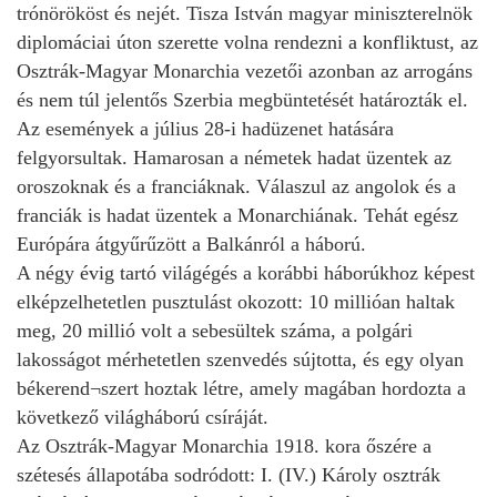
trónörököst és nejét. Tisza István magyar miniszterelnök
diplomáciai úton szerette volna rendezni a konfliktust, az
Osztrák-Magyar Monarchia vezetői azonban az arrogáns
és nem túl jelentős Szerbia megbüntetését határozták el.
Az események a július 28-i hadüzenet hatására
felgyorsultak. Hamarosan a németek hadat üzentek az
oroszoknak és a franciáknak. Válaszul az angolok és a
franciák is hadat üzentek a Monarchiának. Tehát egész
Európára átgyűrűzött a Balkánról a háború.
A négy évig tartó világégés a korábbi háborúkhoz képest
elképzelhetetlen pusztulást okozott: 10 millióan haltak
meg, 20 millió volt a sebesültek száma, a polgári
lakosságot mérhetetlen szenvedés sújtotta, és egy olyan
békerend¬szert hoztak létre, amely magában hordozta a
következő világháború csíráját.
Az Osztrák-Magyar Monarchia 1918. kora őszére a
szétesés állapotába sodródott: I. (IV.) Károly osztrák