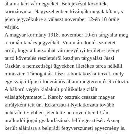
általuk kért vármegyéket. Befejezésül közölték,
kormányukat Nagyszebenben kívánják megalakítani, s
jelen jegyzékükre a választ november 12-én 18 óráig
várják.
A magyar kormány 1918. november 10-én tárgyalta meg
a román tanács jegyzékét. Vita után döntés született
arról, hogy a huszonhat vármegyényi területre igényt
tartó követelés részleteiről kezdjen tárgyalást Jászi
Oszkár, a nemzetiségi ügyekben illetékes tárca nélküli
miniszter. Támogatták Jászi kibontakozási tervét, mely
egy svájci típusú föderációs állam megteremtését célozta.
A háború végén kialakult politikailag zilált
válságfolyamatot I. Károly osztrák császár magyar
királyként tett ún. Eckartsau-i Nyilatkozata tovább
nehezítette: ebben jelentette be november 13-án
uralkodói jogai gyakorlásának felfüggesztését. Aznap
került aláírásra a belgrádi fegyverszüneti egyezmény is.