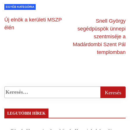
EGYÉB KATEGÓRIA
Új elnök a kerületi MSZP
Snell György
élén
segédpüspök ünnepi
szentmiséje a
Madárdombi Szent Pál
templomban
LEGUTÓBBI HÍREK