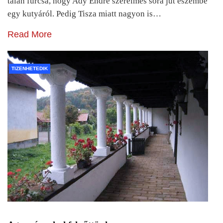
talán furcsa, hogy Ady Endre szerelmes sora jut eszembe
egy kutyáról. Pedig Tisza miatt nagyon is…
Read More
TIZENHETEDIK