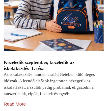
Közeledik szeptember, közeledik az
iskolakezdés 1. rész
Az iskolakezdés minden család életében különleges
időszak. A leendő elsősök izgatottan nézegetik az
iskolatáskát, a szülők pedig próbálnak eligazodni a
tanszerlisták, cipők, füzetek és egyéb…
Read More