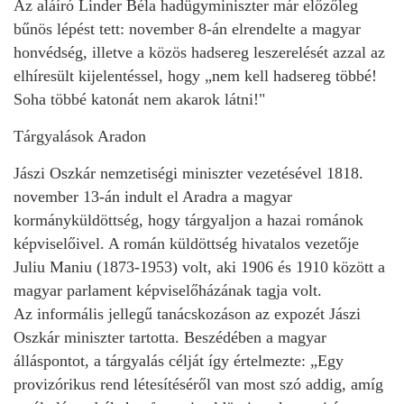
Az aláíró Linder Béla hadügyminiszter már előzőleg
bűnös lépést tett: november 8-án elrendelte a magyar
honvédség, illetve a közös hadsereg leszerelését azzal az
elhíresült kijelentéssel, hogy „nem kell hadsereg többé!
Soha többé katonát nem akarok látni!"
Tárgyalások Aradon
Jászi Oszkár nemzetiségi miniszter vezetésével 1818.
november 13-án indult el Aradra a magyar
kormányküldöttség, hogy tárgyaljon a hazai románok
képviselőivel. A román küldöttség hivatalos vezetője
Juliu Maniu (1873-1953) volt, aki 1906 és 1910 között a
magyar parlament képviselőházának tagja volt.
Az informális jellegű tanácskozáson az expozét Jászi
Oszkár miniszter tartotta. Beszédében a magyar
álláspontot, a tárgyalás célját így értelmezte: „Egy
provizórikus rend létesítéséről van most szó addig, amíg