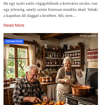
Ha egy nyári estén végigsétálunk a kertváros utcáin, van
egy jelenség, amely szinte biztosan utunkba akad. Valaki
a kapuban áll slaggal a kezében. Sőt, nem…
Read More
TIZENHETEDIK