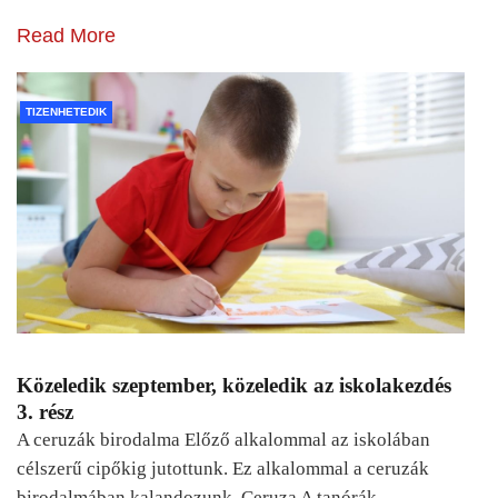
Read More
TIZENHETEDIK
Közeledik szeptember, közeledik az iskolakezdés
3. rész
A ceruzák birodalma Előző alkalommal az iskolában
célszerű cipőkig jutottunk. Ez alkalommal a ceruzák
birodalmában kalandozunk. Ceruza A tanórák