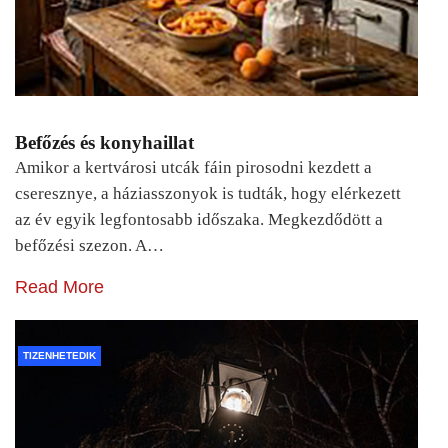
Befőzés és konyhaillat
Amikor a kertvárosi utcák fáin pirosodni kezdett a
cseresznye, a háziasszonyok is tudták, hogy elérkezett
az év egyik legfontosabb időszaka. Megkezdődött a
befőzési szezon. A…
Read More
TIZENHETEDIK