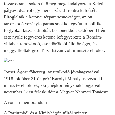
fővárosban a sokarcú tömeg megakadályozta a Keleti
pálya¬udvarról egy menetszázad frontra küldését.
Elfoglalták a katonai térparancsnokságot, az ott
tartózkodó vezénylő parancsnokkal együtt, a politikai
foglyokat kiszabadították börtöneikből. Október 31-én
este nyolc fegyveres katona lefegyverezte a Roheim-
villában tartózkodó, csendőrökből álló őrséget, és
meggyilkolták gróf Tisza István volt miniszterelnököt.
József Ágost főherceg, az uralkodó jóváhagyásával,
1918. október 31-én gróf Károlyi Mihályt nevezte ki
miniszterelnöknek, aki „népkormányának" tagjaival
november 1-jén felesküdött a Magyar Nemzeti Tanácsra.
A román memorandum
A Partiumból és a Királyhágón túlról szintén