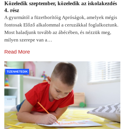
Közeledik szeptember, közeledik az iskolakezdés
4. rész
A gyurmától a füzetborítóig Apróságok, amelyek mégis
fontosak Előző alkalommal a ceruzákkal foglalkoztunk.
Most haladjunk tovább az ábécében, és nézzük meg,
milyen szerepe van a…
Read More
TIZENHETEDIK