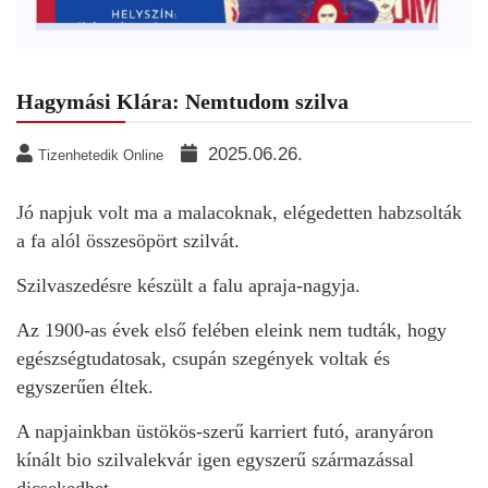
Hagymási Klára: Nemtudom szilva
2025.06.26.
Tizenhetedik Online
Jó napjuk volt ma a malacoknak, elégedetten habzsolták
a fa alól összesöpört szilvát.
Szilvaszedésre készült a falu apraja-nagyja.
Az 1900-as évek első felében eleink nem tudták, hogy
egészségtudatosak, csupán szegények voltak és
egyszerűen éltek.
A napjainkban üstökös-szerű karriert futó, aranyáron
kínált bio szilvalekvár igen egyszerű származással
dicsekedhet.