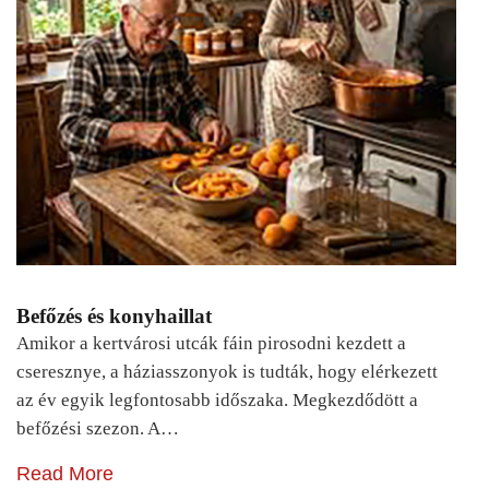
Befőzés és konyhaillat
Amikor a kertvárosi utcák fáin pirosodni kezdett a
cseresznye, a háziasszonyok is tudták, hogy elérkezett
az év egyik legfontosabb időszaka. Megkezdődött a
befőzési szezon. A…
Read More