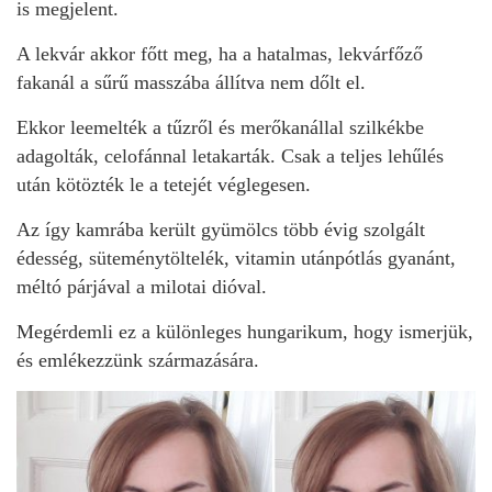
is megjelent.
A lekvár akkor főtt meg, ha a hatalmas, lekvárfőző
fakanál a sűrű masszába állítva nem dőlt el.
Ekkor leemelték a tűzről és merőkanállal szilkékbe
adagolták, celofánnal letakarták. Csak a teljes lehűlés
után kötözték le a tetejét véglegesen.
Az így kamrába került gyümölcs több évig szolgált
édesség, süteménytöltelék, vitamin utánpótlás gyanánt,
méltó párjával a milotai dióval.
Megérdemli ez a különleges hungarikum, hogy ismerjük,
és emlékezzünk származására.