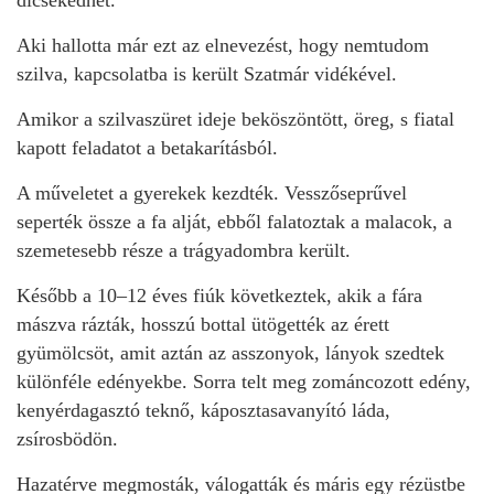
Aki hallotta már ezt az elnevezést, hogy nemtudom
szilva, kapcsolatba is került Szatmár vidékével.
Amikor a szilvaszüret ideje beköszöntött, öreg, s fiatal
kapott feladatot a betakarításból.
A műveletet a gyerekek kezdték. Vesszőseprűvel
seperték össze a fa alját, ebből falatoztak a malacok, a
szemetesebb része a trágyadombra került.
Később a 10–12 éves fiúk következtek, akik a fára
mászva rázták, hosszú bottal ütögették az érett
gyümölcsöt, amit aztán az asszonyok, lányok szedtek
különféle edényekbe. Sorra telt meg zománcozott edény,
kenyérdagasztó teknő, káposztasavanyító láda,
zsírosbödön.
Hazatérve megmosták, válogatták és máris egy rézüstbe