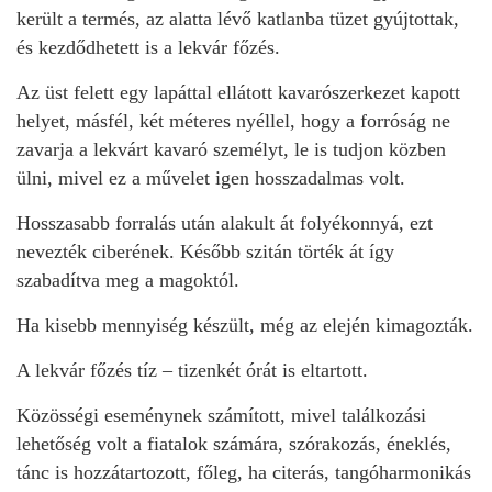
került a termés, az alatta lévő katlanba tüzet gyújtottak,
és kezdődhetett is a lekvár főzés.
Az üst felett egy lapáttal ellátott kavarószerkezet kapott
helyet, másfél, két méteres nyéllel, hogy a forróság ne
zavarja a lekvárt kavaró személyt, le is tudjon közben
ülni, mivel ez a művelet igen hosszadalmas volt.
Hosszasabb forralás után alakult át folyékonnyá, ezt
nevezték ciberének. Később szitán törték át így
szabadítva meg a magoktól.
Ha kisebb mennyiség készült, még az elején kimagozták.
A lekvár főzés tíz – tizenkét órát is eltartott.
Közösségi eseménynek számított, mivel találkozási
lehetőség volt a fiatalok számára, szórakozás, éneklés,
tánc is hozzátartozott, főleg, ha citerás, tangóharmonikás