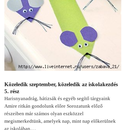
Közeledik szeptember, közeledik az iskolakezdés
5. rész
Harisnyanadrág, hátizsák és egyéb segítő tárgyaink
Amire ritkán gondolunk előre Sorozatunk előző
részeiben már számos olyan eszközzel
megismerkedtünk, amelyek nap, mint nap előkerülnek
az iskolában.…