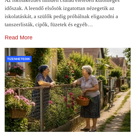
Az iskolakezdés minden család életében különleges
időszak. A leendő elsősök izgatottan nézegetik az
iskolatáskát, a szülők pedig próbálnak eligazodni a
tanszerlisták, cipők, füzetek és egyéb…
Read More
TIZENHETEDIK