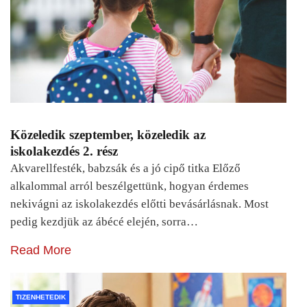
Közeledik szeptember, közeledik az
iskolakezdés 2. rész
Akvarellfesték, babzsák és a jó cipő titka Előző
alkalommal arról beszélgettünk, hogyan érdemes
nekivágni az iskolakezdés előtti bevásárlásnak. Most
pedig kezdjük az ábécé elején, sorra…
Read More
TIZENHETEDIK