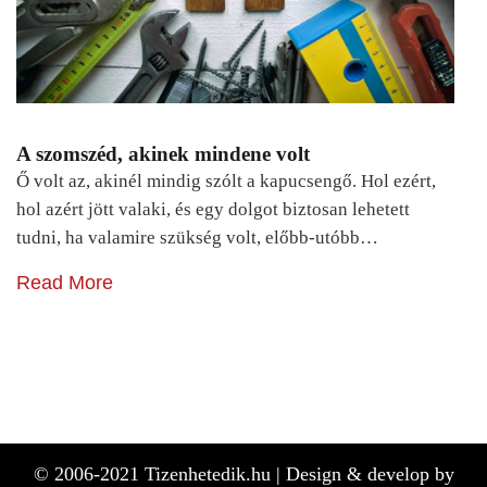
A szomszéd, akinek mindene volt
Ő volt az, akinél mindig szólt a kapucsengő. Hol ezért,
hol azért jött valaki, és egy dolgot biztosan lehetett
tudni, ha valamire szükség volt, előbb-utóbb…
Read More
© 2006-2021 Tizenhetedik.hu |
Design & develop by