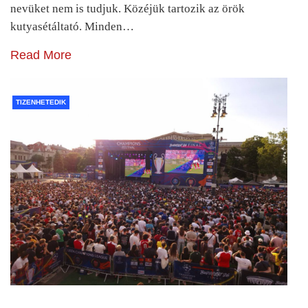
nevüket nem is tudjuk. Közéjük tartozik az örök
kutyasétáltató. Minden…
Read More
TIZENHETEDIK