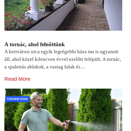
A tornác, ahol felnőttünk
A kertvárosi utca egyik legrégebbi háza ma is ugyanott
áll, ahol közel kilencven évvel ezelőtt felépült. A tornác,
a spalettás ablakok, a vastag falak és…
Read More
TIZENHETEDIK