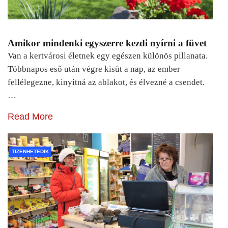
Amikor mindenki egyszerre kezdi nyírni a füvet
Van a kertvárosi életnek egy egészen különös pillanata.
Többnapos eső után végre kisüt a nap, az ember
fellélegezne, kinyitná az ablakot, és élvezné a csendet.
…
Read More
TIZENHETEDIK