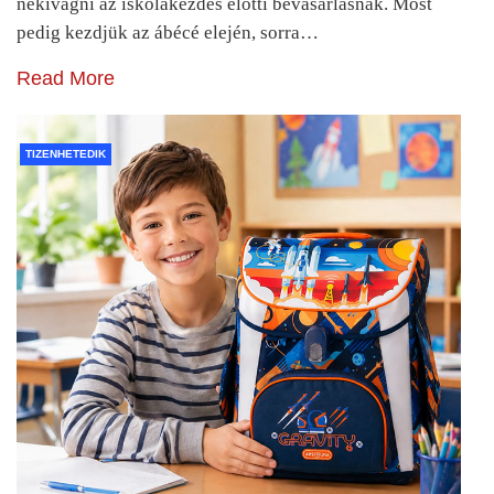
nekivágni az iskolakezdés előtti bevásárlásnak. Most
pedig kezdjük az ábécé elején, sorra…
Read More
TIZENHETEDIK