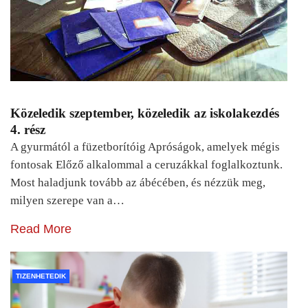
Közeledik szeptember, közeledik az iskolakezdés
4. rész
A gyurmától a füzetborítóig Apróságok, amelyek mégis
fontosak Előző alkalommal a ceruzákkal foglalkoztunk.
Most haladjunk tovább az ábécében, és nézzük meg,
milyen szerepe van a…
Read More
TIZENHETEDIK