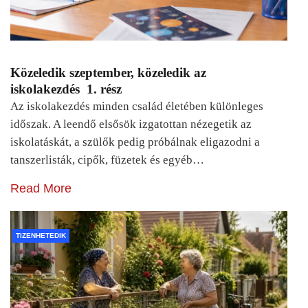
Közeledik szeptember, közeledik az
iskolakezdés 1. rész
Az iskolakezdés minden család életében különleges
időszak. A leendő elsősök izgatottan nézegetik az
iskolatáskát, a szülők pedig próbálnak eligazodni a
tanszerlisták, cipők, füzetek és egyéb…
Read More
TIZENHETEDIK