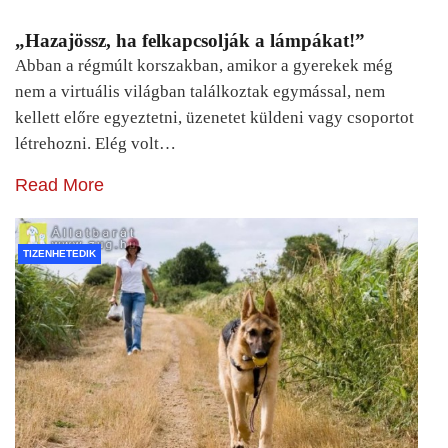
„Hazajössz, ha felkapcsolják a lámpákat!”
Abban a régmúlt korszakban, amikor a gyerekek még
nem a virtuális világban találkoztak egymással, nem
kellett előre egyeztetni, üzenetet küldeni vagy csoportot
létrehozni. Elég volt…
Read More
TIZENHETEDIK