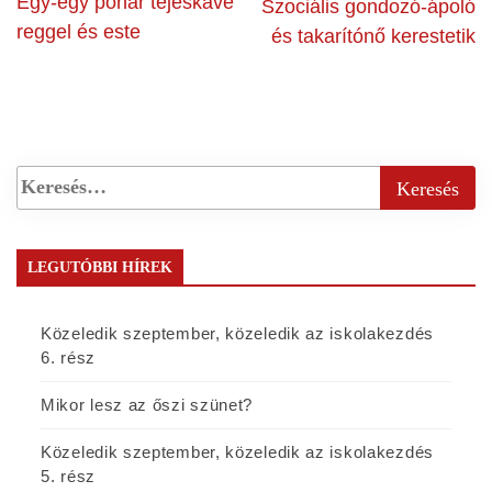
Egy-egy pohár tejeskávé
Szociális gondozó-ápoló
reggel és este
és takarítónő kerestetik
LEGUTÓBBI HÍREK
Közeledik szeptember, közeledik az iskolakezdés
6. rész
Mikor lesz az őszi szünet?
Közeledik szeptember, közeledik az iskolakezdés
5. rész