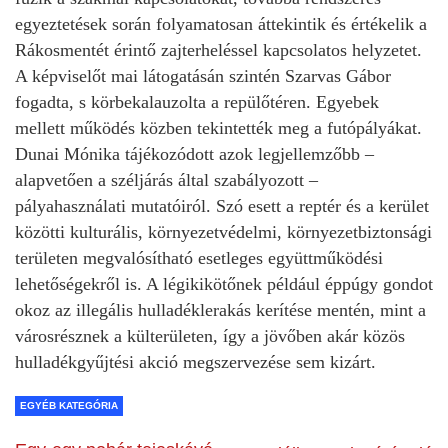
egyeztetések során folyamatosan áttekintik és értékelik a
Rákosmentét érintő zajterheléssel kapcsolatos helyzetet.
A képviselőt mai látogatásán szintén Szarvas Gábor
fogadta, s körbekalauzolta a repülőtéren. Egyebek
mellett működés közben tekintették meg a futópályákat.
Dunai Mónika tájékozódott azok legjellemzőbb –
alapvetően a széljárás által szabályozott –
pályahasználati mutatóiról. Szó esett a reptér és a kerület
közötti kulturális, környezetvédelmi, környezetbiztonsági
területen megvalósítható esetleges együttműködési
lehetőségekről is. A légikikötőnek például éppúgy gondot
okoz az illegális hulladéklerakás kerítése mentén, mint a
városrésznek a külterületen, így a jövőben akár közös
hulladékgyűjtési akció megszervezése sem kizárt.
EGYÉB KATEGÓRIA