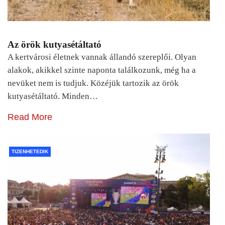
Az örök kutyasétáltató
A kertvárosi életnek vannak állandó szereplői. Olyan
alakok, akikkel szinte naponta találkozunk, még ha a
nevüket nem is tudjuk. Közéjük tartozik az örök
kutyasétáltató. Minden…
Read More
TIZENHETEDIK