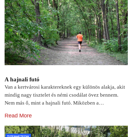
A hajnali futó
Van a kertvárosi karaktereknek egy különös alakja, akit
mindig nagy tisztelet és némi csodálat övez bennem.
Nem más ő, mint a hajnali futó. Miközben a…
Read More
TIZENHETEDIK