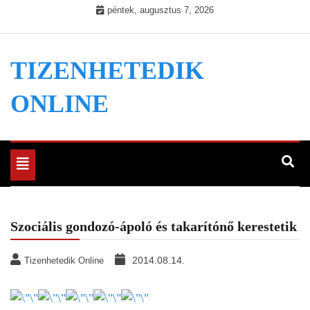
Skip
péntek, augusztus 7, 2026
to
content
TIZENHETEDIK
ONLINE
Toggle
navigation
Szociális gondozó-ápoló és takarítónő kerestetik
2014.08.14.
Tizenhetedik Online