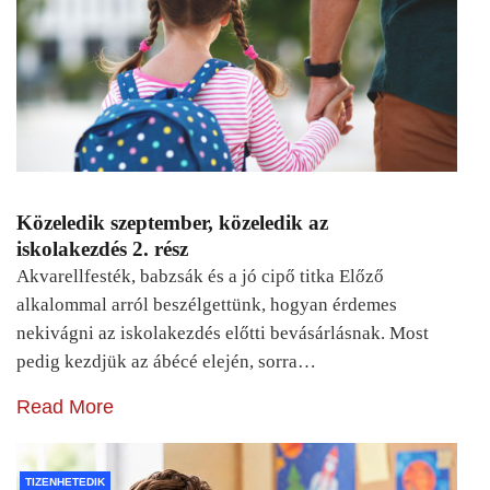
Közeledik szeptember, közeledik az
iskolakezdés 2. rész
Akvarellfesték, babzsák és a jó cipő titka Előző
alkalommal arról beszélgettünk, hogyan érdemes
nekivágni az iskolakezdés előtti bevásárlásnak. Most
pedig kezdjük az ábécé elején, sorra…
Read More
TIZENHETEDIK