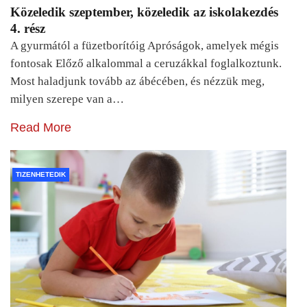
Közeledik szeptember, közeledik az iskolakezdés
4. rész
A gyurmától a füzetborítóig Apróságok, amelyek mégis
fontosak Előző alkalommal a ceruzákkal foglalkoztunk.
Most haladjunk tovább az ábécében, és nézzük meg,
milyen szerepe van a…
Read More
TIZENHETEDIK