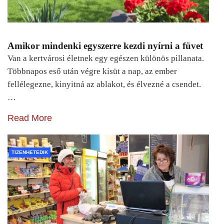
Amikor mindenki egyszerre kezdi nyírni a füvet
Van a kertvárosi életnek egy egészen különös pillanata.
Többnapos eső után végre kisüt a nap, az ember
fellélegezne, kinyitná az ablakot, és élvezné a csendet.
…
Read More
TIZENHETEDIK