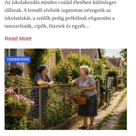
Az iskolakezdés minden család életében különleges
időszak. A leendő elsősök izgatottan nézegetik az
iskolatáskát, a szülők pedig próbálnak eligazodni a
tanszerlisták, cipők, füzetek és egyéb…
Read More
TIZENHETEDIK