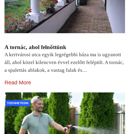
A tornác, ahol felnőttünk
A kertvárosi utca egyik legrégebbi háza ma is ugyanott
áll, ahol közel kilencven évvel ezelőtt felépült. A tornác,
a spalettás ablakok, a vastag falak és…
Read More
TIZENHETEDIK