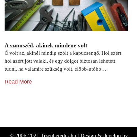
A szomszéd, akinek mindene volt
Ő volt az, akinél mindig szólt a kapucsengő. Hol ezért,
hol azért jött valaki, és egy dolgot biztosan lehetett
tudni, ha valamire szükség volt, előbb-utóbb…
Read More
© 2006-2021 Tizenhetedik.hu |
Design & develop by