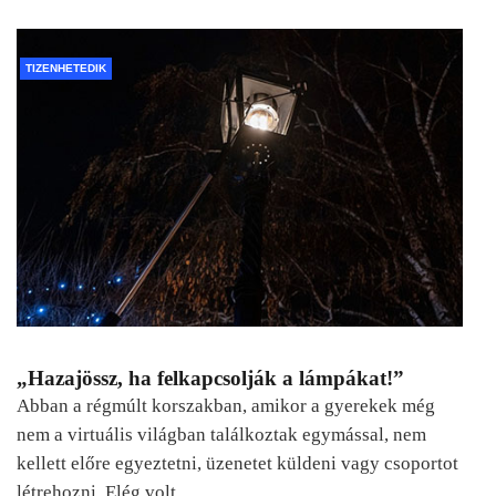
TIZENHETEDIK
„Hazajössz, ha felkapcsolják a lámpákat!”
Abban a régmúlt korszakban, amikor a gyerekek még
nem a virtuális világban találkoztak egymással, nem
kellett előre egyeztetni, üzenetet küldeni vagy csoportot
létrehozni. Elég volt…