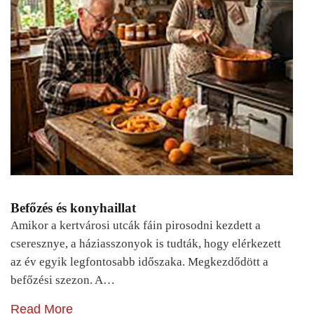
Befőzés és konyhaillat
Amikor a kertvárosi utcák fáin pirosodni kezdett a
cseresznye, a háziasszonyok is tudták, hogy elérkezett
az év egyik legfontosabb időszaka. Megkezdődött a
befőzési szezon. A…
Read More