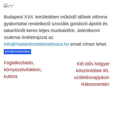
Budapest XVII. kerületében működő idősek otthona
gyakorlattal rendelkező szociális gondozó-ápolót és
takarítónőt keres teljes munkaidőre. Jelentkezni
szakmai önéletrajzzal az
info@madardombidosekhaza.hu
email címen lehet.
EGYÉB KATEGÓRIA
Foglalkoztatás,
Két idős hölgyet
környezetvédelem,
köszöntöttek 95.
kultúra
születésnapjukon
Rákosmentén