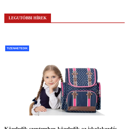
LEGUTÓBBI HÍREK
TIZENHETEDIK
Közeledik szeptember, közeledik az iskolakezdés