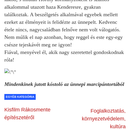
alkalommal utazott haza Kenderesre, gyakran
találkoztak. A beszélgetés alkalmával egyebek mellett
ezeket az élményeit is felidézte az ünnepelt. Kedvenc
étele nincs, nagycsaládban felnőve nem volt válogatós.
Nem múlik el nap azonban, hogy reggel és este egy-egy
csésze tejeskávét meg ne igyon!
Fiával, menyével él, akik nagy szeretettel gondoskodnak
róla!
Mindenkinek jutott kóstoló az ünnepi marcipántortából
EGYÉB KATEGÓRIA
Kisfilm Rákosmente
Foglalkoztatás,
építészetéről
környezetvédelem,
kultúra