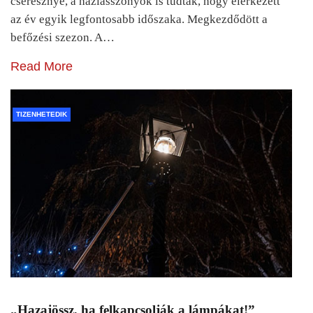
cseresznye, a háziasszonyok is tudták, hogy elérkezett
az év egyik legfontosabb időszaka. Megkezdődött a
befőzési szezon. A…
Read More
TIZENHETEDIK
„Hazajössz, ha felkapcsolják a lámpákat!”