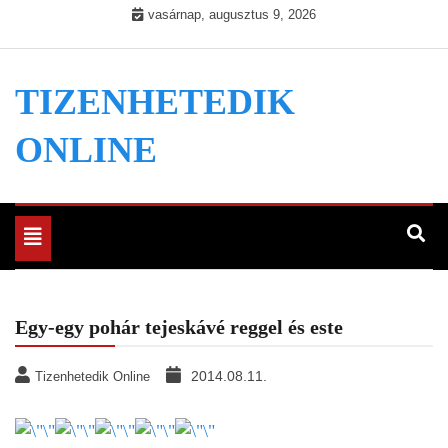
Skip
vasárnap, augusztus 9, 2026
to
content
TIZENHETEDIK
ONLINE
Toggle
navigation
Egy-egy pohár tejeskávé reggel és este
2014.08.11.
Tizenhetedik Online