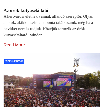
Az örök kutyasétáltató
A kertvárosi életnek vannak állandó szereplői. Olyan
alakok, akikkel szinte naponta találkozunk, még ha a
nevüket nem is tudjuk. Közéjük tartozik az örök
kutyasétáltató. Minden…
Read More
TIZENHETEDIK