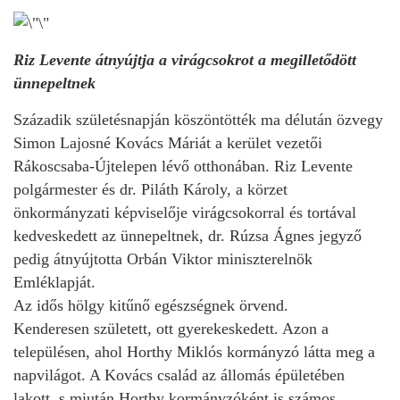
Riz Levente átnyújtja a virágcsokrot a megilletődött
ünnepeltnek
Századik születésnapján köszöntötték ma délután özvegy
Simon Lajosné Kovács Máriát a kerület vezetői
Rákoscsaba-Újtelepen lévő otthonában. Riz Levente
polgármester és dr. Piláth Károly, a körzet
önkormányzati képviselője virágcsokorral és tortával
kedveskedett az ünnepeltnek, dr. Rúzsa Ágnes jegyző
pedig átnyújtotta Orbán Viktor miniszterelnök
Emléklapját.
Az idős hölgy kitűnő egészségnek örvend.
Kenderesen született, ott gyerekeskedett. Azon a
településen, ahol Horthy Miklós kormányzó látta meg a
napvilágot. A Kovács család az állomás épületében
lakott, s miután Horthy kormányzóként is számos