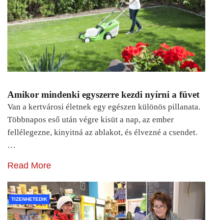
Amikor mindenki egyszerre kezdi nyírni a füvet
Van a kertvárosi életnek egy egészen különös pillanata.
Többnapos eső után végre kisüt a nap, az ember
fellélegezne, kinyitná az ablakot, és élvezné a csendet.
…
Read More
TIZENHETEDIK