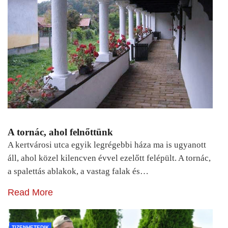
A tornác, ahol felnőttünk
A kertvárosi utca egyik legrégebbi háza ma is ugyanott
áll, ahol közel kilencven évvel ezelőtt felépült. A tornác,
a spalettás ablakok, a vastag falak és…
Read More
TIZENHETEDIK