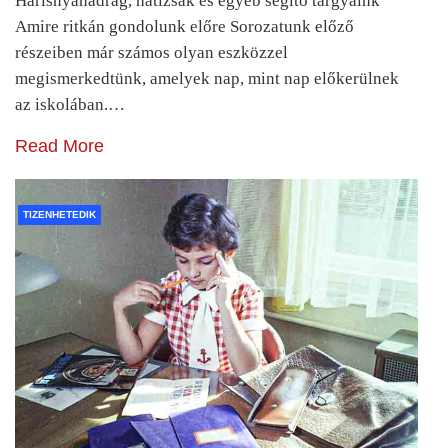
Harisnyanadrág, hátizsák és egyéb segítő tárgyaink
Amire ritkán gondolunk előre Sorozatunk előző
részeiben már számos olyan eszközzel
megismerkedtünk, amelyek nap, mint nap előkerülnek
az iskolában.…
Read More
TIZENHETEDIK