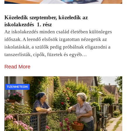
Közeledik szeptember, közeledik az
iskolakezdés 1. rész
Az iskolakezdés minden család életében különleges
időszak. A leendő elsősök izgatottan nézegetik az
iskolatáskát, a szülők pedig próbálnak eligazodni a
tanszerlisták, cipők, füzetek és egyéb…
Read More
TIZENHETEDIK