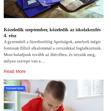
Közeledik szeptember, közeledik az iskolakezdés
4. rész
A gyurmától a füzetborítóig Apróságok, amelyek mégis
fontosak Előző alkalommal a ceruzákkal foglalkoztunk.
Most haladjunk tovább az ábécében, és nézzük meg,
milyen szerepe van a…
Read More
TIZENHETEDIK