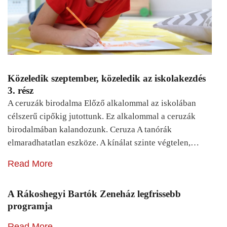
Közeledik szeptember, közeledik az iskolakezdés
3. rész
A ceruzák birodalma Előző alkalommal az iskolában
célszerű cipőkig jutottunk. Ez alkalommal a ceruzák
birodalmában kalandozunk. Ceruza A tanórák
elmaradhatatlan eszköze. A kínálat szinte végtelen,…
Read More
A Rákoshegyi Bartók Zeneház legfrissebb
programja
Read More