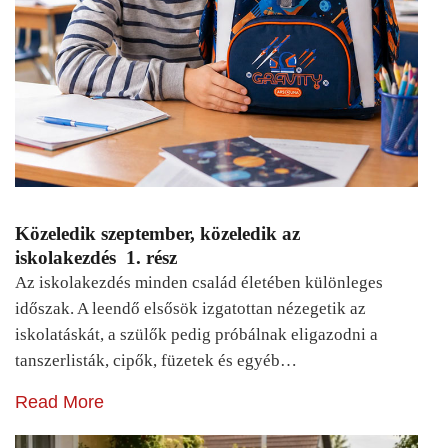
Közeledik szeptember, közeledik az
iskolakezdés 1. rész
Az iskolakezdés minden család életében különleges
időszak. A leendő elsősök izgatottan nézegetik az
iskolatáskát, a szülők pedig próbálnak eligazodni a
tanszerlisták, cipők, füzetek és egyéb…
Read More