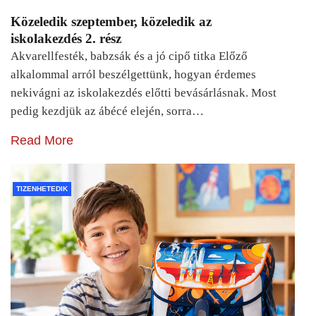
Közeledik szeptember, közeledik az
iskolakezdés 2. rész
Akvarellfesték, babzsák és a jó cipő titka Előző
alkalommal arról beszélgettünk, hogyan érdemes
nekivágni az iskolakezdés előtti bevásárlásnak. Most
pedig kezdjük az ábécé elején, sorra…
Read More
TIZENHETEDIK