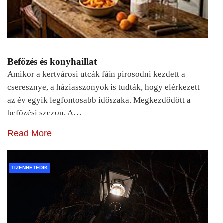
Befőzés és konyhaillat
Amikor a kertvárosi utcák fáin pirosodni kezdett a
cseresznye, a háziasszonyok is tudták, hogy elérkezett
az év egyik legfontosabb időszaka. Megkezdődött a
befőzési szezon. A…
Read More
TIZENHETEDIK