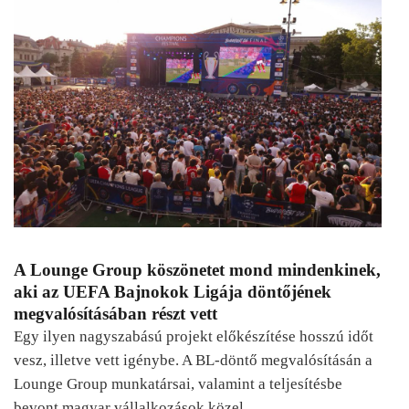
A Lounge Group köszönetet mond mindenkinek,
aki az UEFA Bajnokok Ligája döntőjének
megvalósításában részt vett
Egy ilyen nagyszabású projekt előkészítése hosszú időt
vesz, illetve vett igénybe. A BL-döntő megvalósításán a
Lounge Group munkatársai, valamint a teljesítésbe
bevont magyar vállalkozások közel…