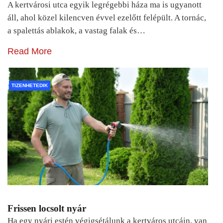
A kertvárosi utca egyik legrégebbi háza ma is ugyanott
áll, ahol közel kilencven évvel ezelőtt felépült. A tornác,
a spalettás ablakok, a vastag falak és…
Read More
TIZENHETEDIK
Frissen locsolt nyár
Ha egy nyári estén végigsétálunk a kertváros utcáin, van