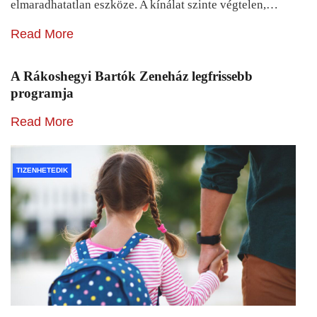
elmaradhatatlan eszköze. A kínálat szinte végtelen,…
Read More
A Rákoshegyi Bartók Zeneház legfrissebb
programja
Read More
TIZENHETEDIK