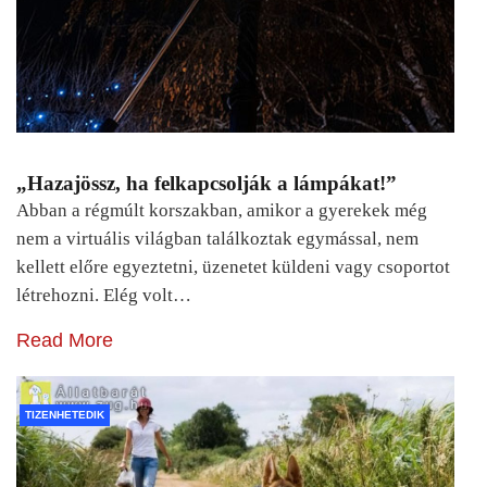
„Hazajössz, ha felkapcsolják a lámpákat!”
Abban a régmúlt korszakban, amikor a gyerekek még
nem a virtuális világban találkoztak egymással, nem
kellett előre egyeztetni, üzenetet küldeni vagy csoportot
létrehozni. Elég volt…
Read More
TIZENHETEDIK