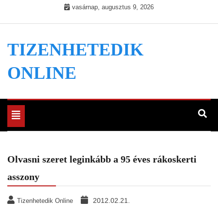
Skip
vasárnap, augusztus 9, 2026
to
content
TIZENHETEDIK
ONLINE
Toggle
navigation
Olvasni szeret leginkább a 95 éves rákoskerti
asszony
2012.02.21.
Tizenhetedik Online