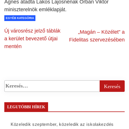
Ágnes átadta Lakos Lajosnénak Orbán Viktor
miniszterelnök emléklapját.
EGYÉB KATEGÓRIA
Új városrész jelző táblák
„Magán – Közélet” a
a kerület bevezető útjai
Fidelitas szervezésében
mentén
LEGUTÓBBI HÍREK
Közeledik szeptember, közeledik az iskolakezdés