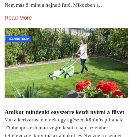
Nem más ő, mint a hajnali futó. Miközben a…
Read More
TIZENHETEDIK
Amikor mindenki egyszerre kezdi nyírni a füvet
Van a kertvárosi életnek egy egészen különös pillanata.
Többnapos eső után végre kisüt a nap, az ember
fellélegezne, kinyitná az ablakot, és élvezné a csendet.