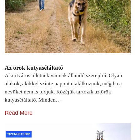
Az örök kutyasétáltató
A kertvárosi életnek vannak állandó szereplői. Olyan
alakok, akikkel szinte naponta találkozunk, még ha a
nevüket nem is tudjuk. Közéjük tartozik az örök
kutyasétáltató. Minden…
Read More
TIZENHETEDIK