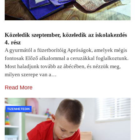
Közeledik szeptember, közeledik az iskolakezdés
4. rész
A gyurmától a füzetborítóig Apróságok, amelyek mégis
fontosak Előző alkalommal a ceruzákkal foglalkoztunk.
Most haladjunk tovább az ábécében, és nézzük meg,
milyen szerepe van a…
Read More
TIZENHETEDIK