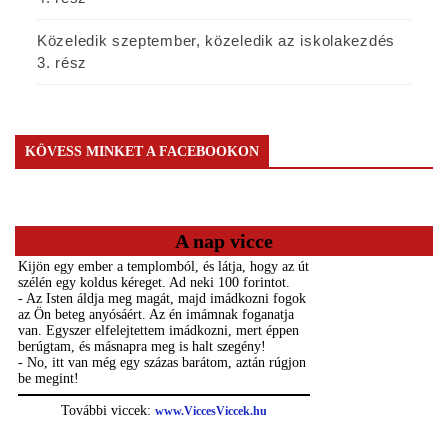
Közeledik szeptember, közeledik az iskolakezdés
3. rész
KÖVESS MINKET A FACEBOOKON
A nap vicce