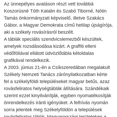
Az ünnepélyes avatáson részt vett továbbá
Koszorúsné Tóth Katalin és Szabó Tiborné,
Nótin
Tamás
önkormányzati képviselő, illetve Szakács
Gábor, a Magyar Demokrata című hetilap újságírója,
aki a székely rovásírásról beszélt.
A táblák speciális szendvicslemezből készültek,
amelyek rozsdásodása kizárt. A graffiti elleni
védőfóliával ellátott üdvözlőtábla kétoldalas
grafikával rendelkezik.
A 2003. június 21-én a Csíkszeredában megalakult
Székely Nemzeti Tanács zárónyilatkozatban kérte
fel a székelyföldi településeket magyar betűs, azaz
rovásfeliratos helységtáblák állítására. Szándékaik
szerint ezzel kinyilvánítják, egyben nyomatékosítják
önrendelkezés iránti igényüket. A felhívás nyomán
sorra jelentek meg Székelyföldön a települések
rovásfeliratos táblái. Magyarországi területeken a