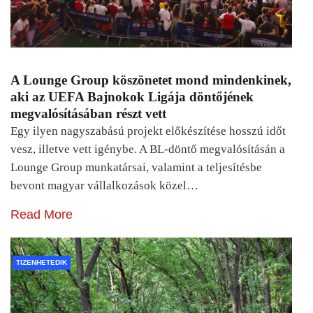
A Lounge Group köszönetet mond mindenkinek,
aki az UEFA Bajnokok Ligája döntőjének
megvalósításában részt vett
Egy ilyen nagyszabású projekt előkészítése hosszú időt
vesz, illetve vett igénybe. A BL-döntő megvalósításán a
Lounge Group munkatársai, valamint a teljesítésbe
bevont magyar vállalkozások közel…
Read More
TIZENHETEDIK