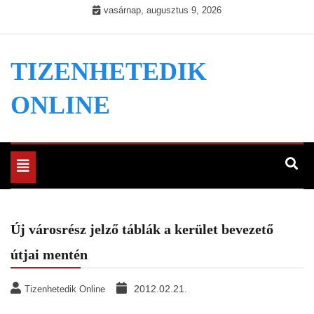
Skip
vasárnap, augusztus 9, 2026
to
content
TIZENHETEDIK
ONLINE
Toggle
navigation
Új városrész jelző táblák a kerület bevezető
útjai mentén
2012.02.21.
Tizenhetedik Online