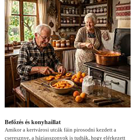
Befőzés és konyhaillat
Amikor a kertvárosi utcák fáin pirosodni kezdett a
cseresznye, a háziasszonyok is tudták, hogy elérkezett