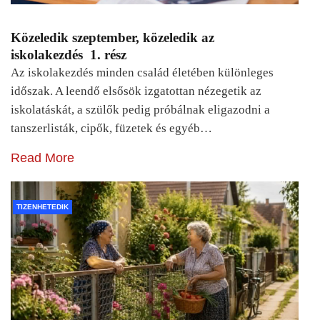
Közeledik szeptember, közeledik az
iskolakezdés 1. rész
Az iskolakezdés minden család életében különleges
időszak. A leendő elsősök izgatottan nézegetik az
iskolatáskát, a szülők pedig próbálnak eligazodni a
tanszerlisták, cipők, füzetek és egyéb…
Read More
TIZENHETEDIK