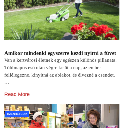
Amikor mindenki egyszerre kezdi nyírni a füvet
Van a kertvárosi életnek egy egészen különös pillanata.
Többnapos eső után végre kisüt a nap, az ember
fellélegezne, kinyitná az ablakot, és élvezné a csendet.
…
Read More
TIZENHETEDIK