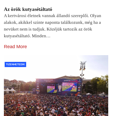
Az örök kutyasétáltató
A kertvárosi életnek vannak állandó szereplői. Olyan
alakok, akikkel szinte naponta találkozunk, még ha a
nevüket nem is tudjuk. Közéjük tartozik az örök
kutyasétáltató. Minden…
Read More
TIZENHETEDIK