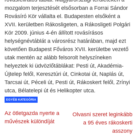
mozgalom terjesztését elsősorban a Forrai Sándor
Rovásíró Kör vállalta el. Budapesten elsőként a
XVII. kerületben Rákosligeten, a Rákosligeti Polgári
Kör 2009. június 4-én állított rovásírásos
helységnévtáblát a városrész határában, majd ezt
követően Budapest Főváros XVII. kerületbe vezető
utak mentén az alább felsorolt helyszíneken
helyeztek ki üdvözlőtáblákat: Pesti út, Akadémia-
Újtelep felől, Keresztúri út, Cinkotai út, Naplás út,
Tarcsai út, Péceli út, Pesti út, Rákoskert felől, Zrínyi
utca, Bélatelepi út és Helikopter utca.
EGYÉB KATEGÓRIA
Az ötletgazda nyerte a
Olvasni szeret leginkább
művészek különdíját
a 95 éves rákoskerti
asszony