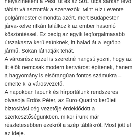
helyszíneként a Pesti út és az 501. utca sarkán lévő
táblát választották a szervezők. Mint Riz Levente
polgármester elmondta azért, mert Budapesten
járva-kelve ritkán találkozik az ember hasonló
köszöntéssel.
Ez pedig az egyik legforgalmasabb
útszakasza kerületünknek, itt halad át a legtöbb
jármű. Sokan láthatják tehát.
A városrész ezzel is szeretné hangsúlyozni, hogy az
itt élők nemcsak modern kertvárost építenek, hanem
a hagyomány is elsőrangúan fontos számukra –
emelte ki a városvezető.
A napokban lapunk és hírportálunk rendszeres
olvasója Erdős Péter, az Euro-Quattro kerületi
biztosítási cég vezetője érdeklődött a
szerkesztőségünkben, mikor írunk már
részletesebben ezekről a szép táblákról. Most jött el
az ideje.