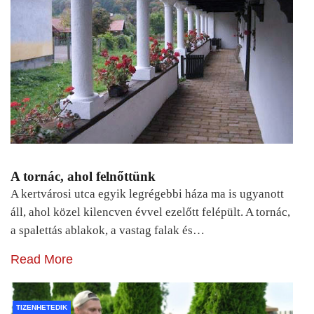
A tornác, ahol felnőttünk
A kertvárosi utca egyik legrégebbi háza ma is ugyanott
áll, ahol közel kilencven évvel ezelőtt felépült. A tornác,
a spalettás ablakok, a vastag falak és…
Read More
TIZENHETEDIK