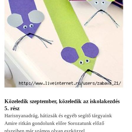
Közeledik szeptember, közeledik az iskolakezdés
5. rész
Harisnyanadrág, hátizsák és egyéb segítő tárgyaink
Amire ritkán gondolunk előre Sorozatunk előző
részeiben már számos olyan eszközzel