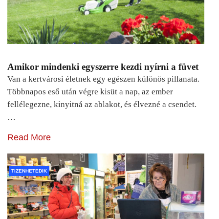
Amikor mindenki egyszerre kezdi nyírni a füvet
Van a kertvárosi életnek egy egészen különös pillanata.
Többnapos eső után végre kisüt a nap, az ember
fellélegezne, kinyitná az ablakot, és élvezné a csendet.
…
Read More
TIZENHETEDIK