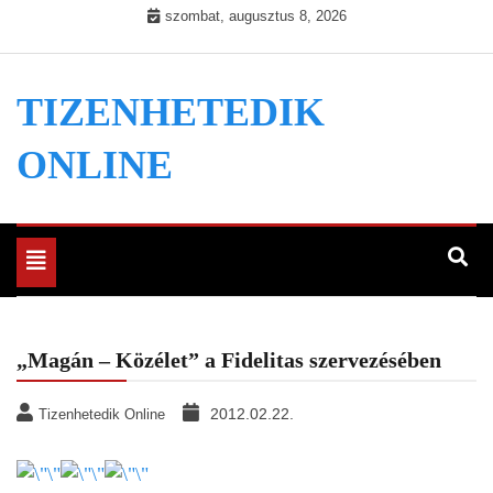
Skip
szombat, augusztus 8, 2026
to
content
TIZENHETEDIK
ONLINE
Toggle
navigation
„Magán – Közélet” a Fidelitas szervezésében
2012.02.22.
Tizenhetedik Online