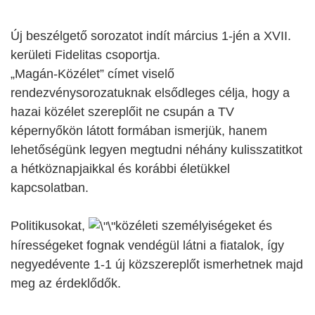
Új beszélgető sorozatot indít március 1-jén a XVII.
kerületi Fidelitas csoportja.
„Magán-Közélet” címet viselő
rendezvénysorozatuknak elsődleges célja, hogy a
hazai közélet szereplőit ne csupán a TV
képernyőkön látott formában ismerjük, hanem
lehetőségünk legyen megtudni néhány kulisszatitkot
a hétköznapjaikkal és korábbi életükkel
kapcsolatban.
Politikusokat,
közéleti személyiségeket és
hírességeket fognak vendégül látni a fiatalok, így
negyedévente 1-1 új közszereplőt ismerhetnek majd
meg az érdeklődők.