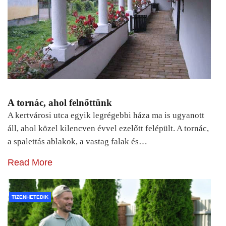
A tornác, ahol felnőttünk
A kertvárosi utca egyik legrégebbi háza ma is ugyanott
áll, ahol közel kilencven évvel ezelőtt felépült. A tornác,
a spalettás ablakok, a vastag falak és…
Read More
TIZENHETEDIK