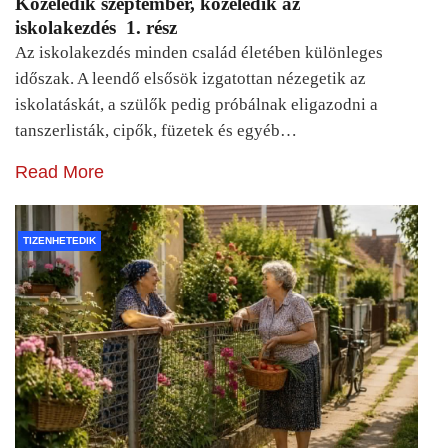
Közeledik szeptember, közeledik az
iskolakezdés 1. rész
Az iskolakezdés minden család életében különleges
időszak. A leendő elsősök izgatottan nézegetik az
iskolatáskát, a szülők pedig próbálnak eligazodni a
tanszerlisták, cipők, füzetek és egyéb…
Read More
TIZENHETEDIK