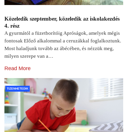
Közeledik szeptember, közeledik az iskolakezdés
4. rész
A gyurmától a füzetborítóig Apróságok, amelyek mégis
fontosak Előző alkalommal a ceruzákkal foglalkoztunk.
Most haladjunk tovább az ábécében, és nézzük meg,
milyen szerepe van a…
Read More
TIZENHETEDIK