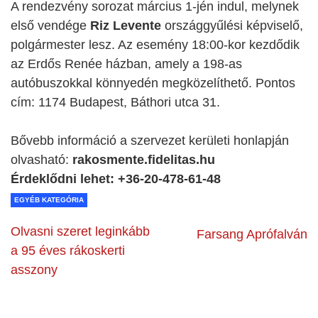
A rendezvény
sorozat március 1-jén indul, melynek
első vendége
Riz Levente
országgyűlési képviselő,
polgármester lesz. Az esemény 18:00-kor kezdődik
az Erdős Renée házban, amely a 198-as
autóbuszokkal könnyedén megközelíthető. Pontos
cím: 1174 Budapest, Báthori utca 31.
Bővebb információ a szervezet kerületi honlapján
olvasható:
rakosmente.fidelitas.hu
Érdeklődni lehet: +36-20-478-61-48
EGYÉB KATEGÓRIA
Olvasni szeret leginkább
Farsang Aprófalván
a 95 éves rákoskerti
asszony