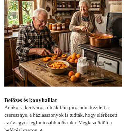
Befőzés és konyhaillat
Amikor a kertvárosi utcák fáin pirosodni kezdett a
cseresznye, a háziasszonyok is tudták, hogy elérkezett
az év egyik legfontosabb időszaka. Megkezdődött a
befőzési szezon. A…