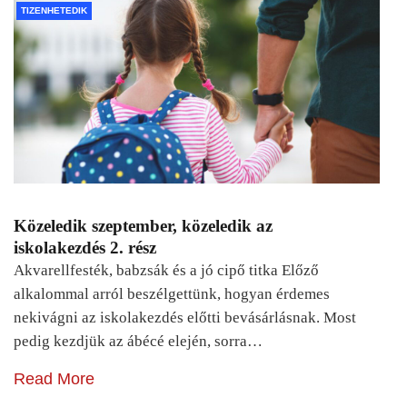
TIZENHETEDIK
Közeledik szeptember, közeledik az
iskolakezdés 2. rész
Akvarellfesték, babzsák és a jó cipő titka Előző
alkalommal arról beszélgettünk, hogyan érdemes
nekivágni az iskolakezdés előtti bevásárlásnak. Most
pedig kezdjük az ábécé elején, sorra…
Read More