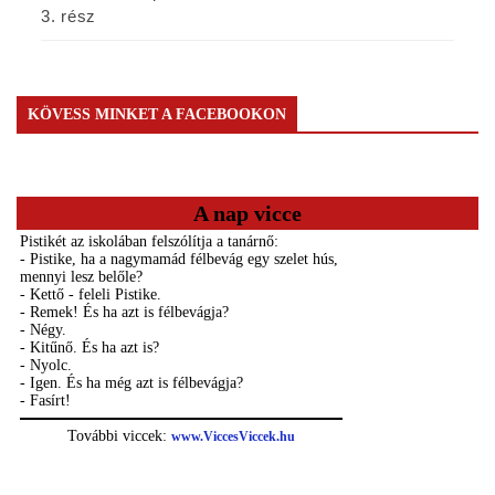
3. rész
KÖVESS MINKET A FACEBOOKON
A nap vicce