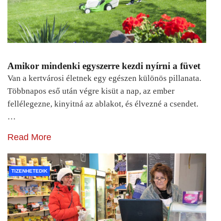
Amikor mindenki egyszerre kezdi nyírni a füvet
Van a kertvárosi életnek egy egészen különös pillanata.
Többnapos eső után végre kisüt a nap, az ember
fellélegezne, kinyitná az ablakot, és élvezné a csendet.
…
Read More
TIZENHETEDIK