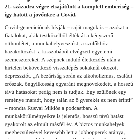
21. századra végre elsajátított a komplett emberiség –
így hatott a jövőnkre a Covid.
Covid-generációnak hívják – saját maguk is – azokat a
fiatalokat, akik testközelből élték át a kényszerű
otthonlétet, a munkahelyvesztést, a szülőkhöz
hazaköltözést, a kisszobából elvégzett egyetemi
szemesztereket. A szépnek induló életkezdés után a
hirtelen bekövetkező visszalépés sokaknál okozott
depressziót. „A bezártság során az alkoholizmus, családi
erőszak, öngyilkosság egyaránt megnövekedett, a hosszú
távú hatásokat pedig nem is tudjuk. Egy szülőnek egy
reménye maradt, hogy talán az ő gyerekét ez nem érinti”
– mondta Rusvai Miklós a podcastban. A
munkakörülményeikre is jelentős, hosszú távú hatást
gyakorolt az elmúlt másfél év. A biztos munkahelyek
megbecsülésével kevesebb lett a jobhopperek aránya,