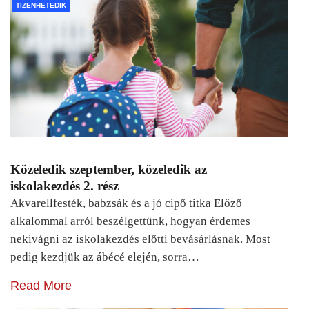
TIZENHETEDIK
Közeledik szeptember, közeledik az
iskolakezdés 2. rész
Akvarellfesték, babzsák és a jó cipő titka Előző
alkalommal arról beszélgettünk, hogyan érdemes
nekivágni az iskolakezdés előtti bevásárlásnak. Most
pedig kezdjük az ábécé elején, sorra…
Read More