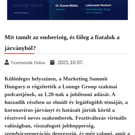
Mit tanult az emberiség, és főleg a fiatalok a
járványból?
2021.10.07.
Tizenhetedik Online
Különleges helyszínen, a Marketing Summit
Hungary-n rögzítették a Lounge Group szakmai
podcastjének, az L20-nak a jubileumi adását. A
huszadik részben az elmúlt év legátfogóbb témáját, a
koronavírus-járványt és hatásait járták körül a
résztvevő neves szakemberek. Fesztiválozás virtuális
valóságban, visszafogott jobhopperség,
szendvicsgenerációs depresszió, és még valami, amit a