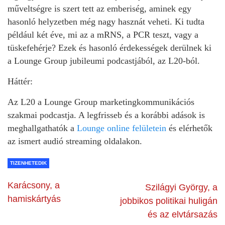
műveltségre is szert tett az emberiség, aminek egy
hasonló helyzetben még nagy hasznát veheti. Ki tudta
például két éve, mi az a mRNS, a PCR teszt, vagy a
tüskefehérje? Ezek és hasonló érdekességek derülnek ki
a Lounge Group jubileumi podcastjából, az L20-ból.
Háttér:
Az L20 a Lounge Group marketingkommunikációs
szakmai podcastja. A legfrisseb és a korábbi adások is
meghallgathatók a
Lounge online felületein
és elérhetők
az ismert audió streaming oldalakon.
TIZENHETEDIK
Karácsony, a
Szilágyi György, a
hamiskártyás
jobbikos politikai huligán
és az elvtársazás