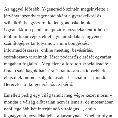
Az eggyel idősebb, Y-generáció szintén megsínylette a
járványt: szendvicsgenerációként a gyerekeikről és
szüleikről is egyszerre kellett gondoskodniuk.
Ugyanakkor a pandémia pozitív hozadékaként itthon is
többmillióan végeztek el egy autodidakta, ingyenes
számítógépes tanfolyamot, ami a böngészés,
információszerzés, online meeting, bevásárlás,
szórakoztató tartalmak (lásd: podcast!) elérését egyaránt
magában foglalta. „Megjelent a fordított szocializáció: a
fiatal családtagok hatására és tanítására az idősebbek is
elkezdtek online szolgáltatásokat használni” – mondta
Bereczki Enikő generációs szakértő.
Emellett pedig egy világ tanult meg végre kezet mosni –
mondta a válság előtt talán nem is ismert, de mostanában
napi legalább két interjút adó virológus –, ami a
legnagyobb hozadéka lehet a járványnak. Emellett olyan