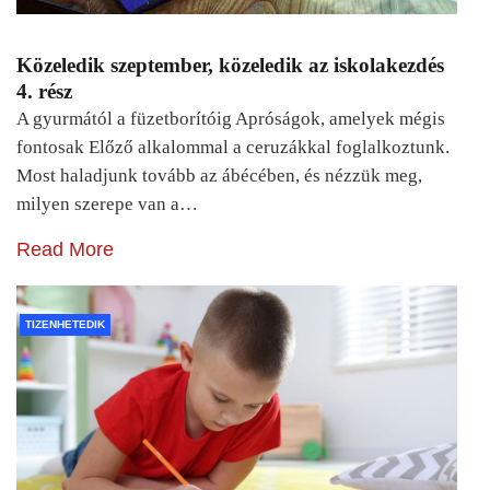
Közeledik szeptember, közeledik az iskolakezdés
4. rész
A gyurmától a füzetborítóig Apróságok, amelyek mégis
fontosak Előző alkalommal a ceruzákkal foglalkoztunk.
Most haladjunk tovább az ábécében, és nézzük meg,
milyen szerepe van a…
Read More
TIZENHETEDIK