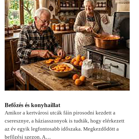
Befőzés és konyhaillat
Amikor a kertvárosi utcák fáin pirosodni kezdett a
cseresznye, a háziasszonyok is tudták, hogy elérkezett
az év egyik legfontosabb időszaka. Megkezdődött a
befőzési szezon. A…