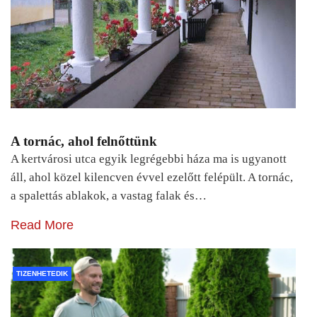
A tornác, ahol felnőttünk
A kertvárosi utca egyik legrégebbi háza ma is ugyanott
áll, ahol közel kilencven évvel ezelőtt felépült. A tornác,
a spalettás ablakok, a vastag falak és…
Read More
TIZENHETEDIK