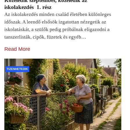
Közeledik szeptember, közeledik az
iskolakezdés 1. rész
Az iskolakezdés minden család életében különleges
időszak. A leendő elsősök izgatottan nézegetik az
iskolatáskát, a szülők pedig próbálnak eligazodni a
tanszerlisták, cipők, füzetek és egyéb…
Read More
TIZENHETEDIK