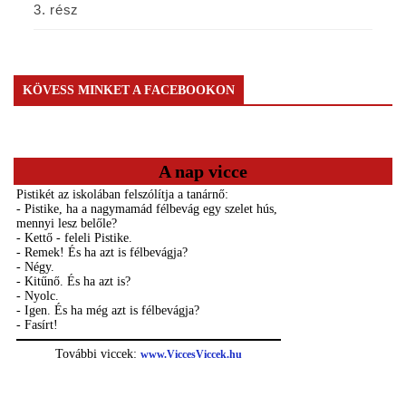
3. rész
KÖVESS MINKET A FACEBOOKON
A nap vicce