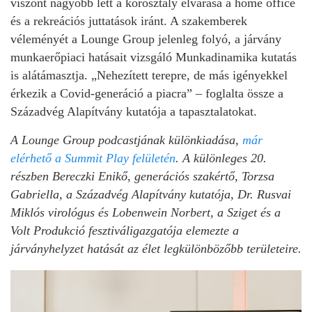
viszont nagyobb lett a korosztály elvárása a home office
és a rekreációs juttatások iránt. A szakemberek
véleményét a Lounge Group jelenleg folyó, a járvány
munkaerőpiaci hatásait vizsgáló Munkadinamika kutatás
is alátámasztja. „Nehezített terepre, de más igényekkel
érkezik a Covid-generáció a piacra” – foglalta össze a
Századvég Alapítvány kutatója a tapasztalatokat.
A Lounge Group podcastjának különkiadása,
már
elérhető a Summit Play felületén
. A különleges 20.
részben Bereczki Enikő, generációs szakértő, Torzsa
Gabriella, a Századvég Alapítvány kutatója, Dr. Rusvai
Miklós virológus és Lobenwein Norbert, a Sziget és a
Volt Produkció fesztiváligazgatója elemezte a
járványhelyzet hatását az élet legkülönbözőbb területeire.