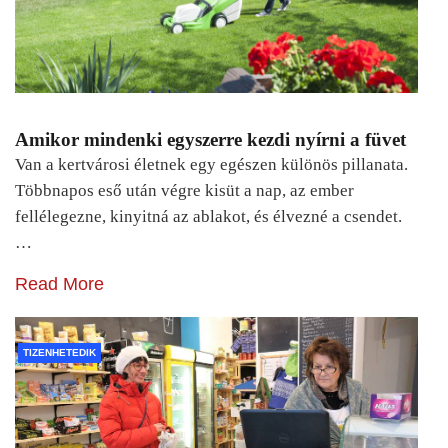
Amikor mindenki egyszerre kezdi nyírni a füvet
Van a kertvárosi életnek egy egészen különös pillanata.
Többnapos eső után végre kisüt a nap, az ember
fellélegezne, kinyitná az ablakot, és élvezné a csendet.
…
Read More
TIZENHETEDIK