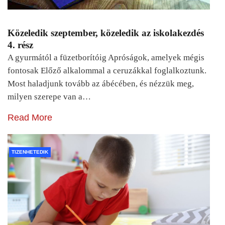
Közeledik szeptember, közeledik az iskolakezdés
4. rész
A gyurmától a füzetborítóig Apróságok, amelyek mégis
fontosak Előző alkalommal a ceruzákkal foglalkoztunk.
Most haladjunk tovább az ábécében, és nézzük meg,
milyen szerepe van a…
Read More
TIZENHETEDIK