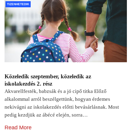
TIZENHETEDIK
Közeledik szeptember, közeledik az
iskolakezdés 2. rész
Akvarellfesték, babzsák és a jó cipő titka Előző
alkalommal arról beszélgettünk, hogyan érdemes
nekivágni az iskolakezdés előtti bevásárlásnak. Most
pedig kezdjük az ábécé elején, sorra…
Read More