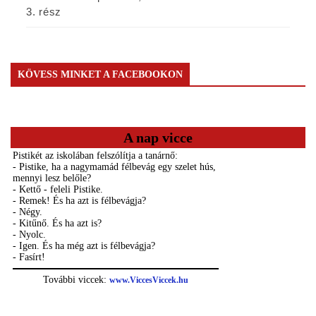
3. rész
KÖVESS MINKET A FACEBOOKON
A nap vicce