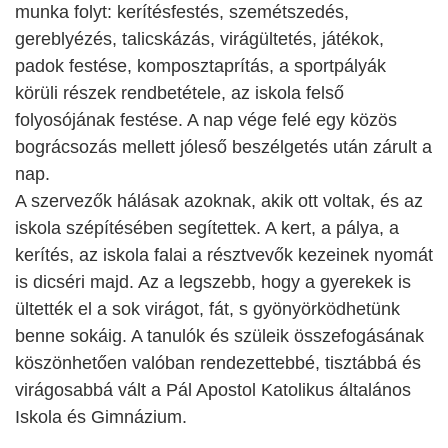
munka folyt: kerítésfestés, szemétszedés,
gereblyézés, talicskázás, virágültetés, játékok,
padok festése, komposztaprítás, a sportpályák
körüli részek rendbetétele, az iskola felső
folyosójának festése. A nap vége felé egy közös
bográcsozás mellett jóleső beszélgetés után zárult a
nap.
A szervezők hálásak azoknak, akik ott voltak, és az
iskola szépítésében segítettek. A kert, a pálya, a
kerítés, az iskola falai a résztvevők kezeinek nyomát
is dicséri majd. Az a legszebb, hogy a gyerekek is
ültették el a sok virágot, fát, s gyönyörködhetünk
benne sokáig. A tanulók és szüleik összefogásának
köszönhetően valóban rendezettebbé, tisztábbá és
virágosabbá vált a Pál Apostol Katolikus általános
Iskola és Gimnázium.