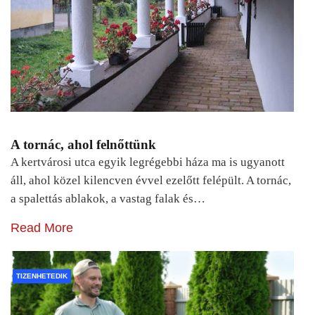
A tornác, ahol felnőttünk
A kertvárosi utca egyik legrégebbi háza ma is ugyanott
áll, ahol közel kilencven évvel ezelőtt felépült. A tornác,
a spalettás ablakok, a vastag falak és…
Read More
TIZENHETEDIK