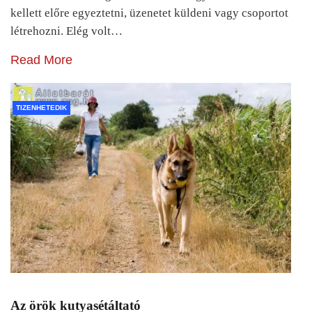
kellett előre egyeztetni, üzenetet küldeni vagy csoportot
létrehozni. Elég volt…
Read More
TIZENHETEDIK
Az örök kutyasétáltató