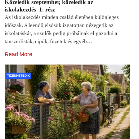
Közeledik szeptember, közeledik az
iskolakezdés 1. rész
Az iskolakezdés minden család életében különleges
időszak. A leendő elsősök izgatottan nézegetik az
iskolatáskát, a szülők pedig próbálnak eligazodni a
tanszerlisták, cipők, füzetek és egyéb…
Read More
TIZENHETEDIK