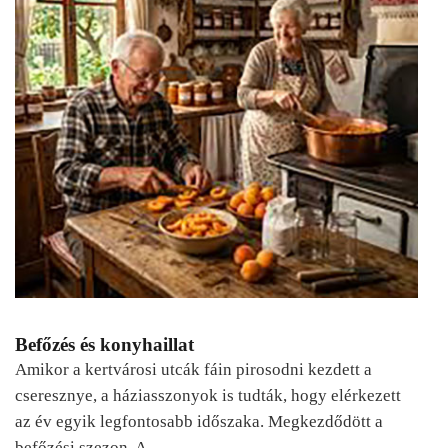
Befőzés és konyhaillat
Amikor a kertvárosi utcák fáin pirosodni kezdett a
cseresznye, a háziasszonyok is tudták, hogy elérkezett
az év egyik legfontosabb időszaka. Megkezdődött a
befőzési szezon. A…