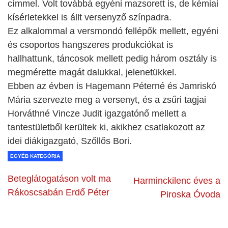
címmel. Volt továbbá egyéni mazsorett is, de kémiai
kísérletekkel is állt versenyző színpadra.
Ez alkalommal a versmondó fellépők mellett, egyéni
és csoportos hangszeres produkciókat is
hallhattunk, táncosok mellett pedig három osztály is
megmérette magát dalukkal, jelenetükkel.
Ebben az évben is Hagemann Péterné és Jamriskó
Mária szervezte meg a versenyt, és a zsűri tagjai
Horváthné Vincze Judit igazgatónő mellett a
tantestületből kerültek ki, akikhez csatlakozott az
idei diákigazgató, Szőllős Bori.
EGYÉB KATEGÓRIA
Beteglátogatáson volt ma
Harminckilenc éves a
Rákoscsabán Erdő Péter
Piroska Óvoda