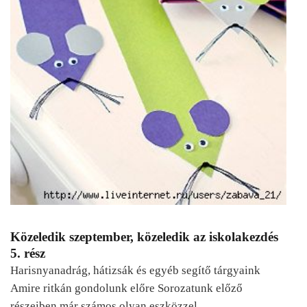
Közeledik szeptember, közeledik az iskolakezdés
5. rész
Harisnyanadrág, hátizsák és egyéb segítő tárgyaink
Amire ritkán gondolunk előre Sorozatunk előző
részeiben már számos olyan eszközzel