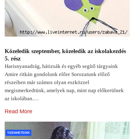
Közeledik szeptember, közeledik az iskolakezdés
5. rész
Harisnyanadrág, hátizsák és egyéb segítő tárgyaink
Amire ritkán gondolunk előre Sorozatunk előző
részeiben már számos olyan eszközzel
megismerkedtünk, amelyek nap, mint nap előkerülnek
az iskolában.…
Read More
TIZENHETEDIK