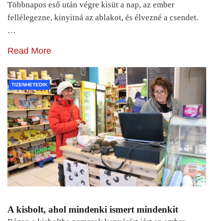
Többnapos eső után végre kisüt a nap, az ember
fellélegezne, kinyitná az ablakot, és élvezné a csendet.
…
Read More
TIZENHETEDIK
A kisbolt, ahol mindenki ismert mindenkit