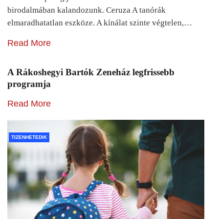
birodalmában kalandozunk. Ceruza A tanórák
elmaradhatatlan eszköze. A kínálat szinte végtelen,…
Read More
A Rákoshegyi Bartók Zeneház legfrissebb
programja
Read More
TIZENHETEDIK