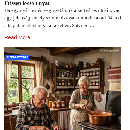
Frissen locsolt nyár
Ha egy nyári estén végigsétálunk a kertváros utcáin, van
egy jelenség, amely szinte biztosan utunkba akad. Valaki
a kapuban áll slaggal a kezében. Sőt, nem…
Read More
TIZENHETEDIK