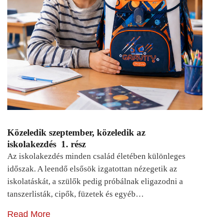
Közeledik szeptember, közeledik az
iskolakezdés 1. rész
Az iskolakezdés minden család életében különleges
időszak. A leendő elsősök izgatottan nézegetik az
iskolatáskát, a szülők pedig próbálnak eligazodni a
tanszerlisták, cipők, füzetek és egyéb…
Read More