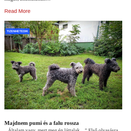
Read More
TIZENHETEDIK
Majdnem pumi és a falu rossza
„ Általam vagy, mert meg én láttalak…” Első olvasásra