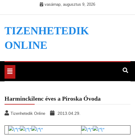
Skip
vasárnap, augusztus 9, 2026
to
content
TIZENHETEDIK
ONLINE
Toggle
navigation
Harminckilenc éves a Piroska Óvoda
2013.04.29.
Tizenhetedik Online