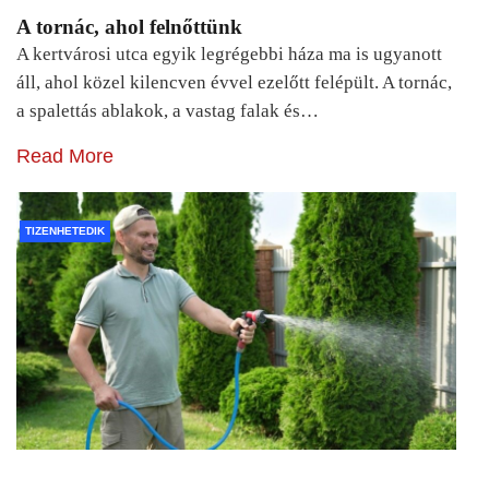
A tornác, ahol felnőttünk
A kertvárosi utca egyik legrégebbi háza ma is ugyanott
áll, ahol közel kilencven évvel ezelőtt felépült. A tornác,
a spalettás ablakok, a vastag falak és…
Read More
TIZENHETEDIK