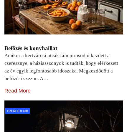
Befőzés és konyhaillat
Amikor a kertvárosi utcák fáin pirosodni kezdett a
cseresznye, a háziasszonyok is tudták, hogy elérkezett
az év egyik legfontosabb időszaka. Megkezdődött a
befőzési szezon. A…
Read More
TIZENHETEDIK