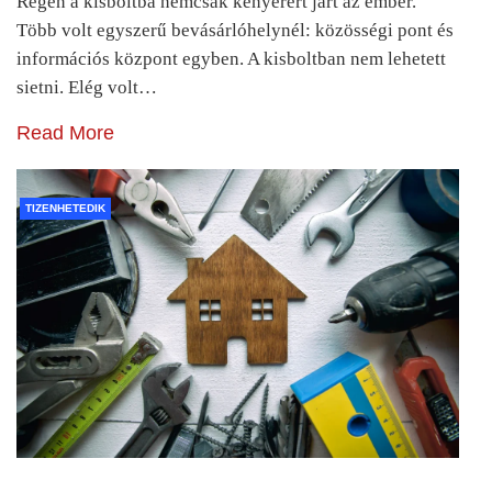
Régen a kisboltba nemcsak kenyérért járt az ember.
Több volt egyszerű bevásárlóhelynél: közösségi pont és
információs központ egyben. A kisboltban nem lehetett
sietni. Elég volt…
Read More
TIZENHETEDIK