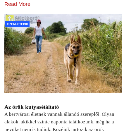
Read More
TIZENHETEDIK
Az örök kutyasétáltató
A kertvárosi életnek vannak állandó szereplői. Olyan
alakok, akikkel szinte naponta találkozunk, még ha a
nevüket nem is tudjuk. Közéjük tartozik az örök