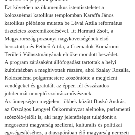
Ezt követően az ökumenikus istentiszteletet a
kolozsnémai katolikus templomban Karaffa János
katolikus plébános mutatta be Lévai Attila református
tiszteletes közreműködésével. Itt Harmati Zsolt, a
Magyarország pozsonyi nagykövetségének első
beosztottja és Petheő Attila, a Csemadok Komáromi
Területi Választmányának elnöke mondott beszédet.
A program zárásaként állófogadást tartottak a helyi
kultúrházban a meghívottak részére, ahol Szalay Rozália,
Kolozsnéma polgármestere köszöntötte a megjelent
vendégeket és gratulált az éppen fél évszázados
jubileumát ünneplő szobrászművésznek.
Az ünnepségen megjelent többek között Buskó András,
az Országos Lengyel Önkormányzat alelnöke, parlamenti
szószóló-jelölt is, aki nagy jelentőséget tulajdonít a
megosztott magyarság szellemi, kulturális és politikai
egységesítéséhez, a diaszpórában élő magyarság nemzeti