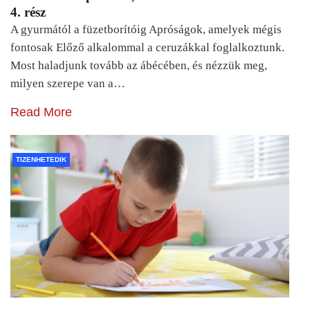
4. rész
A gyurmától a füzetborítóig Apróságok, amelyek mégis
fontosak Előző alkalommal a ceruzákkal foglalkoztunk.
Most haladjunk tovább az ábécében, és nézzük meg,
milyen szerepe van a…
Read More
TIZENHETEDIK