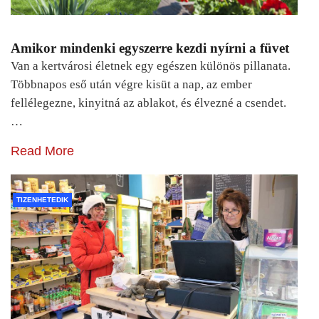
Amikor mindenki egyszerre kezdi nyírni a füvet
Van a kertvárosi életnek egy egészen különös pillanata.
Többnapos eső után végre kisüt a nap, az ember
fellélegezne, kinyitná az ablakot, és élvezné a csendet.
…
Read More
TIZENHETEDIK