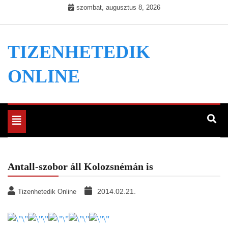
Skip
szombat, augusztus 8, 2026
to
content
TIZENHETEDIK
ONLINE
Toggle
navigation
Antall-szobor áll Kolozsnémán is
2014.02.21.
Tizenhetedik Online