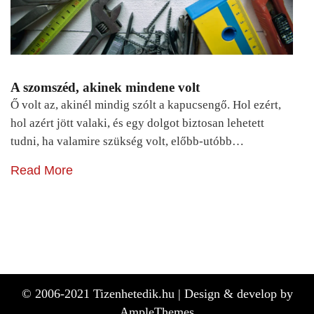
A szomszéd, akinek mindene volt
Ő volt az, akinél mindig szólt a kapucsengő. Hol ezért,
hol azért jött valaki, és egy dolgot biztosan lehetett
tudni, ha valamire szükség volt, előbb-utóbb…
Read More
© 2006-2021 Tizenhetedik.hu |
Design & develop by
AmpleThemes