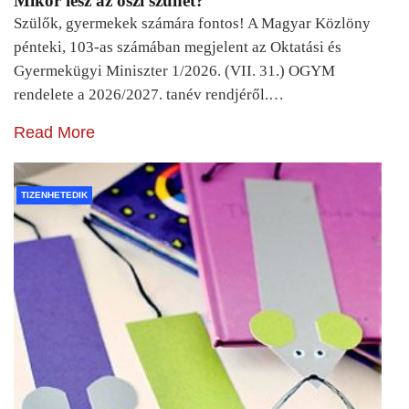
Mikor lesz az őszi szünet?
Szülők, gyermekek számára fontos! A Magyar Közlöny
pénteki, 103-as számában megjelent az Oktatási és
Gyermekügyi Miniszter 1/2026. (VII. 31.) OGYM
rendelete a 2026/2027. tanév rendjéről.…
Read More
TIZENHETEDIK