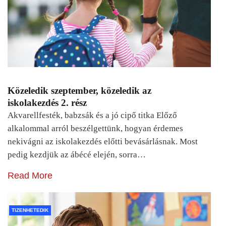
Közeledik szeptember, közeledik az
iskolakezdés 2. rész
Akvarellfesték, babzsák és a jó cipő titka Előző
alkalommal arról beszélgettünk, hogyan érdemes
nekivágni az iskolakezdés előtti bevásárlásnak. Most
pedig kezdjük az ábécé elején, sorra…
Read More
TIZENHETEDIK