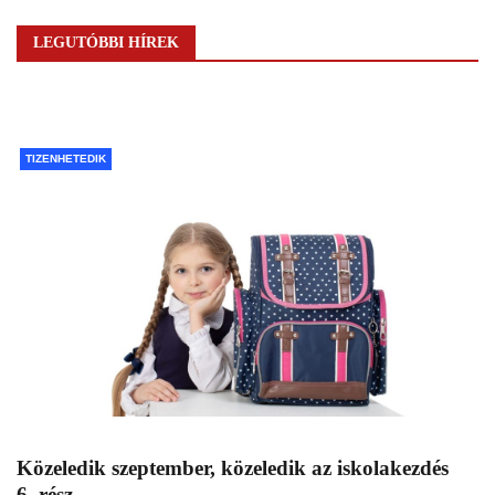
LEGUTÓBBI HÍREK
TIZENHETEDIK
Közeledik szeptember, közeledik az iskolakezdés
6. rész