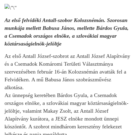
Az első felvidéki Antall-szobor Kolozsnémán. Szorosan
munkája mellett Babusa János, mellette Bárdos Gyula,
a Csemadok országos elnöke, a szlovákiai magyar
köztársaságielnök-jelöltje
Az első Antall József-szobrot az Antall József Alapítvány
és a Csemadok Komáromi Területi Választmánya
szervezésében február 16-án Kolozsnémán avatták fel a
Felvidéken. A mű Babusa János szobrászművész
alkotása.
Az ünnepség keretében Bárdos Gyula, a Csemadok
országos elnöke, a szlovákiai magyar köztársaságielnök-
jelöltje, valamint Makay Zsolt, az Antall József
Alapítvány kurátora, a JESZ elnöke mondott ünnepi
köszöntőt. A szobrot mindhárom keresztény felekezet
lelkésze és papja megáldotta.