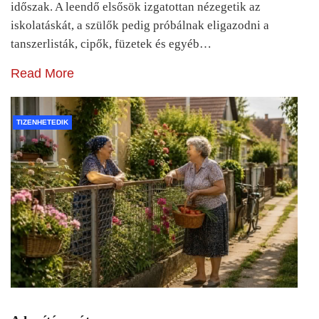
időszak. A leendő elsősök izgatottan nézegetik az
iskolatáskát, a szülők pedig próbálnak eligazodni a
tanszerlisták, cipők, füzetek és egyéb…
Read More
TIZENHETEDIK