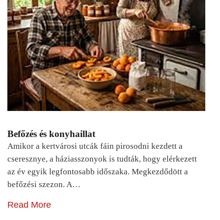
Befőzés és konyhaillat
Amikor a kertvárosi utcák fáin pirosodni kezdett a
cseresznye, a háziasszonyok is tudták, hogy elérkezett
az év egyik legfontosabb időszaka. Megkezdődött a
befőzési szezon. A…
Read More