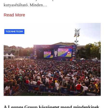
kutyasétáltató. Minden…
Read More
TIZENHETEDIK
A Lounge Group köszönetet mond mindenkinek,