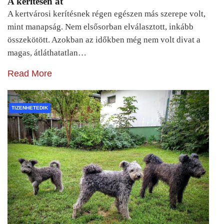
A kerítésen át
A kertvárosi kerítésnek régen egészen más szerepe volt,
mint manapság. Nem elsősorban elválasztott, inkább
összekötött. Azokban az időkben még nem volt divat a
magas, átláthatatlan…
Read More
TIZENHETEDIK