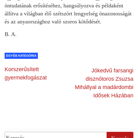
öntudatának erősítéséhez, hangsúlyozva és példaként
állítva a világban élő szétszórt lengyelség önazonosságát
és az anyaországhoz való szoros kötődését.
B. A.
EGYÉB KATEGÓRIA
Korszerűsített
Jókedvű farsangi
gyermekfogászat
disznótoros Zsuzsa
Mihállyal a madárdombi
Idősek Házában