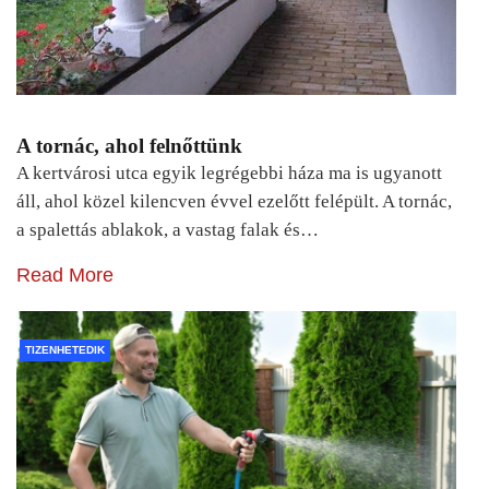
A tornác, ahol felnőttünk
A kertvárosi utca egyik legrégebbi háza ma is ugyanott
áll, ahol közel kilencven évvel ezelőtt felépült. A tornác,
a spalettás ablakok, a vastag falak és…
Read More
TIZENHETEDIK