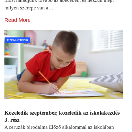
Most haladjunk tovább az ábécében, és nézzük meg,
milyen szerepe van a…
Read More
TIZENHETEDIK
Közeledik szeptember, közeledik az iskolakezdés
3. rész
A ceruzák birodalma Előző alkalommal az iskolában