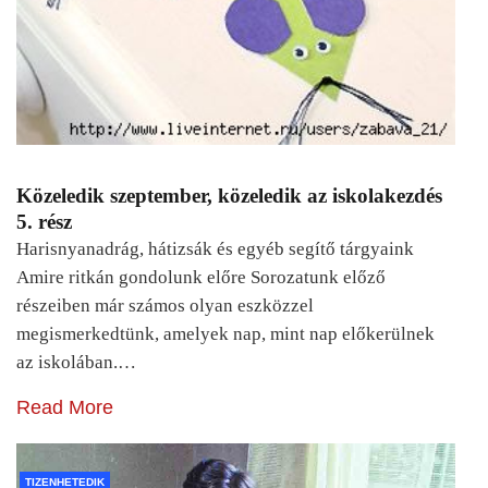
Közeledik szeptember, közeledik az iskolakezdés
5. rész
Harisnyanadrág, hátizsák és egyéb segítő tárgyaink
Amire ritkán gondolunk előre Sorozatunk előző
részeiben már számos olyan eszközzel
megismerkedtünk, amelyek nap, mint nap előkerülnek
az iskolában.…
Read More
TIZENHETEDIK