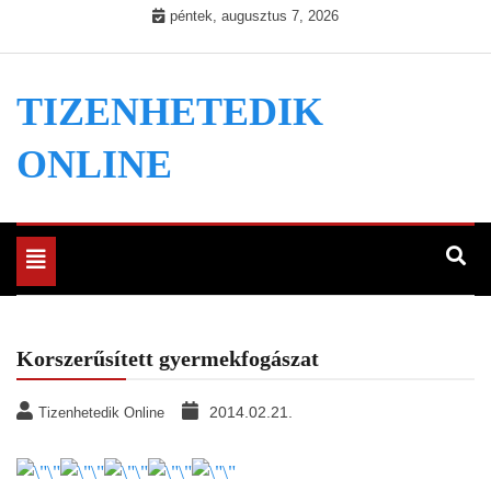
Skip
péntek, augusztus 7, 2026
to
content
TIZENHETEDIK
ONLINE
Toggle
navigation
Korszerűsített gyermekfogászat
2014.02.21.
Tizenhetedik Online