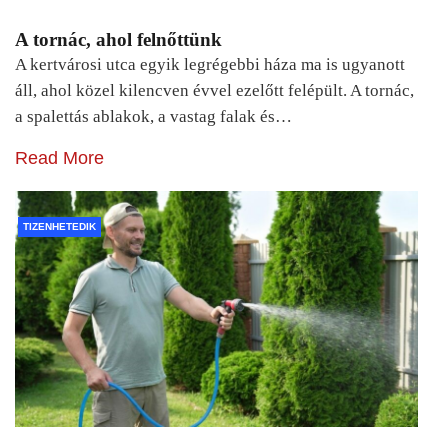
A tornác, ahol felnőttünk
A kertvárosi utca egyik legrégebbi háza ma is ugyanott
áll, ahol közel kilencven évvel ezelőtt felépült. A tornác,
a spalettás ablakok, a vastag falak és…
Read More
TIZENHETEDIK