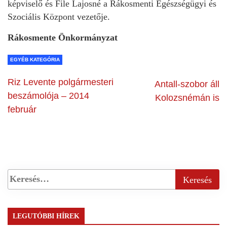
képviselő és File Lajosné a Rákosmenti Egészségügyi és
Szociális Központ vezetője.
Rákosmente Önkormányzat
EGYÉB KATEGÓRIA
Riz Levente polgármesteri
Antall-szobor áll
beszámolója – 2014
Kolozsnémán is
február
LEGUTÓBBI HÍREK