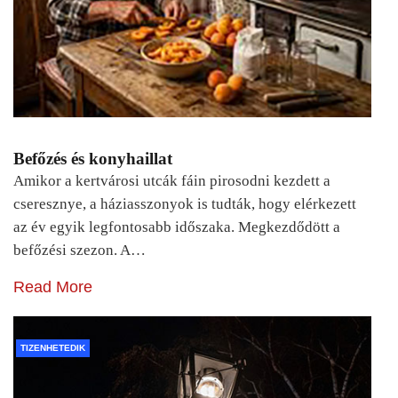
Befőzés és konyhaillat
Amikor a kertvárosi utcák fáin pirosodni kezdett a
cseresznye, a háziasszonyok is tudták, hogy elérkezett
az év egyik legfontosabb időszaka. Megkezdődött a
befőzési szezon. A…
Read More
TIZENHETEDIK