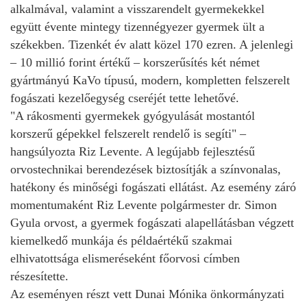
alkalmával, valamint a visszarendelt gyermekekkel
együtt évente mintegy tizennégyezer gyermek ült a
székekben. Tizenkét év alatt közel 170 ezren. A jelenlegi
– 10 millió forint értékű – korszerűsítés két német
gyártmányú KaVo típusú, modern, kompletten felszerelt
fogászati kezelőegység cseréjét tette lehetővé.
"A rákosmenti gyermekek gyógyulását mostantól
korszerű gépekkel felszerelt rendelő is segíti" –
hangsúlyozta Riz Levente. A legújabb fejlesztésű
orvostechnikai berendezések biztosítják a színvonalas,
hatékony és minőségi fogászati ellátást. Az esemény záró
momentumaként Riz Levente polgármester dr. Simon
Gyula orvost, a gyermek fogászati alapellátásban végzett
kiemelkedő munkája és példaértékű szakmai
elhivatottsága elismeréseként főorvosi címben
részesítette.
Az eseményen részt vett Dunai Mónika önkormányzati