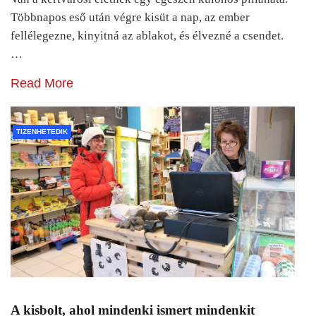
Többnapos eső után végre kisüt a nap, az ember
fellélegezne, kinyitná az ablakot, és élvezné a csendet.
…
Read More
TIZENHETEDIK
A kisbolt, ahol mindenki ismert mindenkit