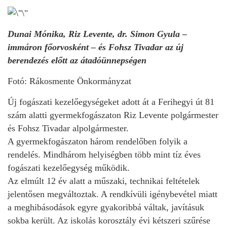
Dunai Mónika, Riz Levente, dr. Simon Gyula –
immáron főorvosként – és Fohsz Tivadar az új
berendezés előtt az átadóünnepségen
Fotó: Rákosmente Önkormányzat
Új fogászati kezelőegységeket adott át a Ferihegyi út 81
szám alatti gyermekfogászaton Riz Levente polgármester
és Fohsz Tivadar alpolgármester.
A gyermekfogászaton három rendelőben folyik a
rendelés. Mindhárom helyiségben több mint tíz éves
fogászati kezelőegység működik.
Az elmúlt 12 év alatt a műszaki, technikai feltételek
jelentősen megváltoztak. A rendkívüli igénybevétel miatt
a meghibásodások egyre gyakoribbá váltak, javításuk
sokba került. Az iskolás korosztály évi kétszeri szűrése