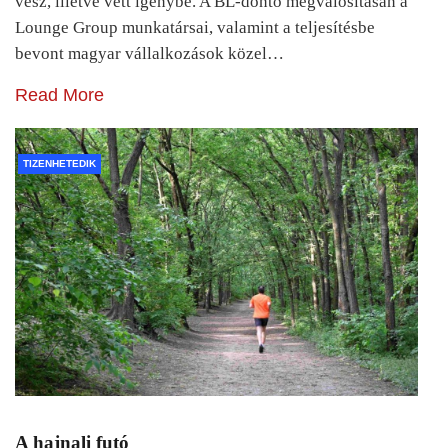
vesz, illetve vett igénybe. A BL-döntő megvalósításán a
Lounge Group munkatársai, valamint a teljesítésbe
bevont magyar vállalkozások közel…
Read More
TIZENHETEDIK
A hajnali futó