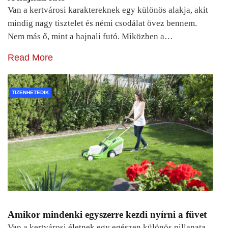
Van a kertvárosi karaktereknek egy különös alakja, akit
mindig nagy tisztelet és némi csodálat övez bennem.
Nem más ő, mint a hajnali futó. Miközben a…
Read More
TIZENHETEDIK
Amikor mindenki egyszerre kezdi nyírni a füvet
Van a kertvárosi életnek egy egészen különös pillanata.