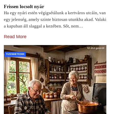
Frissen locsolt nyár
Ha egy nyári estén végigsétálunk a kertváros utcáin, van
egy jelenség, amely szinte biztosan utunkba akad. Valaki
a kapuban áll slaggal a kezében. Sőt, nem…
Read More
TIZENHETEDIK