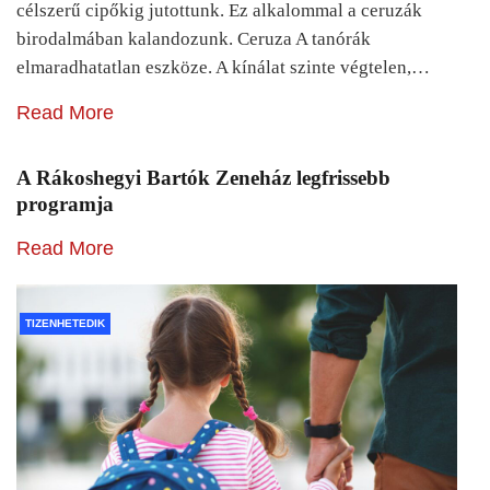
célszerű cipőkig jutottunk. Ez alkalommal a ceruzák
birodalmában kalandozunk. Ceruza A tanórák
elmaradhatatlan eszköze. A kínálat szinte végtelen,…
Read More
A Rákoshegyi Bartók Zeneház legfrissebb
programja
Read More
TIZENHETEDIK