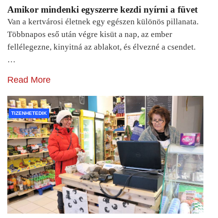
Amikor mindenki egyszerre kezdi nyírni a füvet
Van a kertvárosi életnek egy egészen különös pillanata.
Többnapos eső után végre kisüt a nap, az ember
fellélegezne, kinyitná az ablakot, és élvezné a csendet.
…
Read More
TIZENHETEDIK