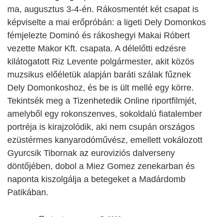
ma, augusztus 3-4-én. Rákosmentét két csapat is
képviselte a mai erőpróbán: a ligeti Dely Domonkos
fémjelezte Dominó és rákoshegyi Makai Róbert
vezette Makor Kft. csapata. A délelőtti edzésre
kilátogatott Riz Levente polgármester, akit közös
muzsikus előéletük alapján baráti szálak fűznek
Dely Domonkoshoz, és be is ült mellé egy körre.
Tekintsék meg a Tizenhetedik Online riportfilmjét,
amelyből egy rokonszenves, sokoldalú fiatalember
portréja is kirajzolódik, aki nem csupán országos
ezüstérmes kanyarodóművész, emellett
vokálozott
Gyurcsik Tibornak az euroviziós dalverseny
döntőjében, dobol a Miez Gomez zenekarban és
naponta kiszolgálja a betegeket a Madárdomb
Patikában.