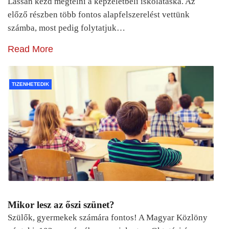
Lassan kezd megtelni a képzeletbeli iskolatáska. Az
előző részben több fontos alapfelszerelést vettünk
számba, most pedig folytatjuk…
Read More
TIZENHETEDIK
Mikor lesz az őszi szünet?
Szülők, gyermekek számára fontos! A Magyar Közlöny