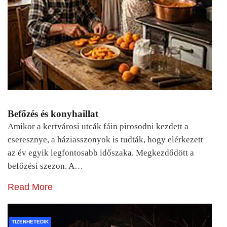
Befőzés és konyhaillat
Amikor a kertvárosi utcák fáin pirosodni kezdett a
cseresznye, a háziasszonyok is tudták, hogy elérkezett
az év egyik legfontosabb időszaka. Megkezdődött a
befőzési szezon. A…
Read More
TIZENHETEDIK