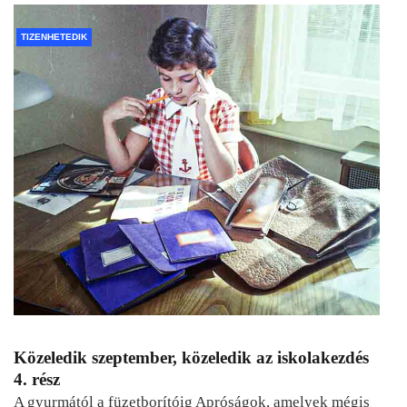
TIZENHETEDIK
Közeledik szeptember, közeledik az iskolakezdés
4. rész
A gyurmától a füzetborítóig Apróságok, amelyek mégis