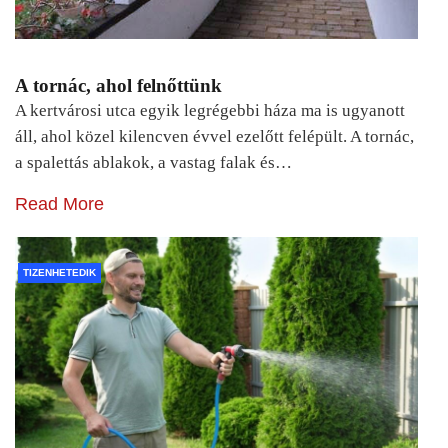
A tornác, ahol felnőttünk
A kertvárosi utca egyik legrégebbi háza ma is ugyanott
áll, ahol közel kilencven évvel ezelőtt felépült. A tornác,
a spalettás ablakok, a vastag falak és…
Read More
TIZENHETEDIK