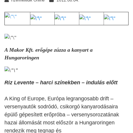
2012.08.04.
Tizenhetedik Online
A Makor Kft. erőgépe zúzza a kanyart a
Hungaroringen
Riz Levente – harci színekben – indulás előtt
A King of Europe, Európa legrangosabb drift –
versenyautók sodródó, csikorgó kanyarodásaira
épülő gépesített erőpróba – versenysorozatának
hazai állomását most először a Hungaroringen
rendezik meg tegnap és