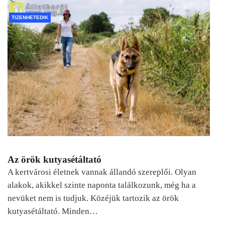
TIZENHETEDIK
Az örök kutyasétáltató
A kertvárosi életnek vannak állandó szereplői. Olyan
alakok, akikkel szinte naponta találkozunk, még ha a
nevüket nem is tudjuk. Közéjük tartozik az örök
kutyasétáltató. Minden…