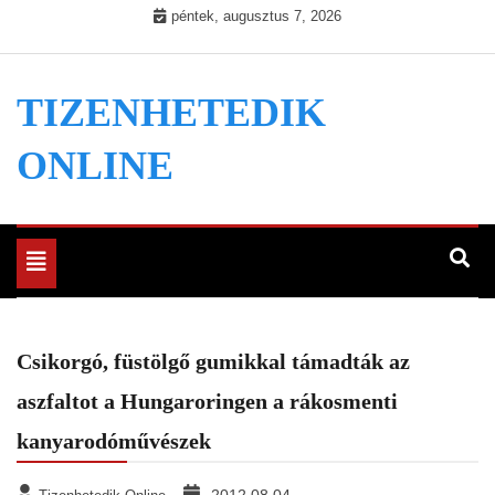
Skip
péntek, augusztus 7, 2026
to
content
TIZENHETEDIK
ONLINE
Toggle
navigation
Csikorgó, füstölgő gumikkal támadták az
aszfaltot a Hungaroringen a rákosmenti
kanyarodóművészek