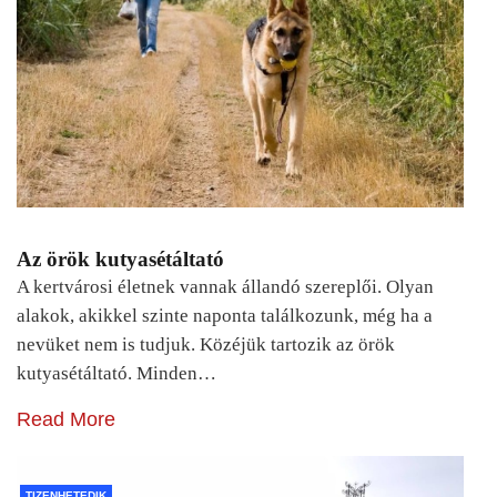
Az örök kutyasétáltató
A kertvárosi életnek vannak állandó szereplői. Olyan
alakok, akikkel szinte naponta találkozunk, még ha a
nevüket nem is tudjuk. Közéjük tartozik az örök
kutyasétáltató. Minden…
Read More
TIZENHETEDIK