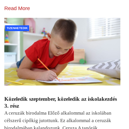
Read More
TIZENHETEDIK
Közeledik szeptember, közeledik az iskolakezdés
3. rész
A ceruzák birodalma Előző alkalommal az iskolában
célszerű cipőkig jutottunk. Ez alkalommal a ceruzák
birodalmában kalandozunk. Ceruza A tanórák