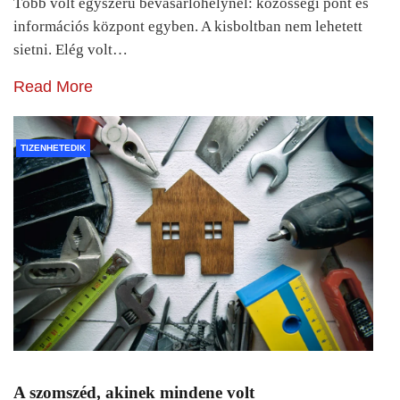
Több volt egyszerű bevásárlóhelynél: közösségi pont és
információs központ egyben. A kisboltban nem lehetett
sietni. Elég volt…
Read More
TIZENHETEDIK
A szomszéd, akinek mindene volt