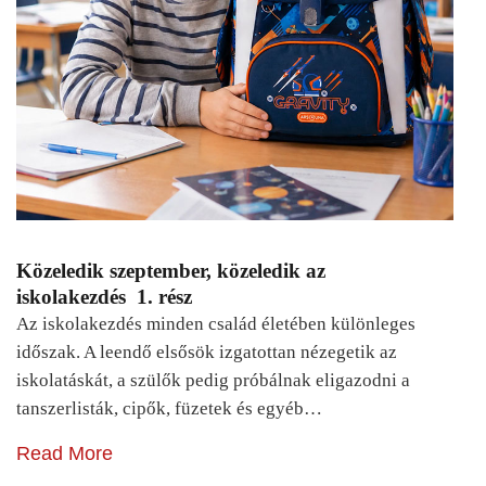
Közeledik szeptember, közeledik az
iskolakezdés 1. rész
Az iskolakezdés minden család életében különleges
időszak. A leendő elsősök izgatottan nézegetik az
iskolatáskát, a szülők pedig próbálnak eligazodni a
tanszerlisták, cipők, füzetek és egyéb…
Read More