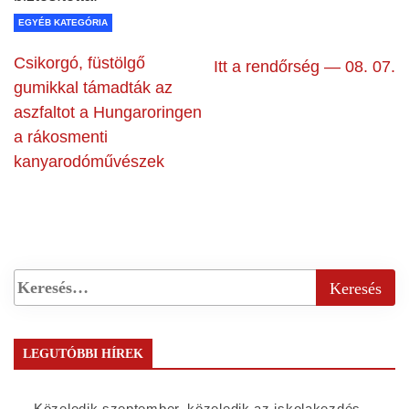
EGYÉB KATEGÓRIA
Csikorgó, füstölgő
Itt a rendőrség — 08. 07.
gumikkal támadták az
aszfaltot a Hungaroringen
a rákosmenti
kanyarodóművészek
LEGUTÓBBI HÍREK
Közeledik szeptember, közeledik az iskolakezdés