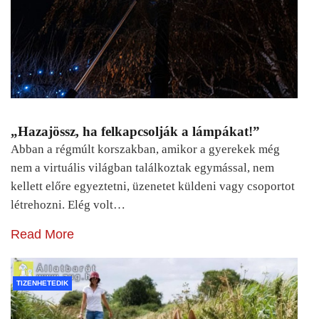
„Hazajössz, ha felkapcsolják a lámpákat!”
Abban a régmúlt korszakban, amikor a gyerekek még
nem a virtuális világban találkoztak egymással, nem
kellett előre egyeztetni, üzenetet küldeni vagy csoportot
létrehozni. Elég volt…
Read More
TIZENHETEDIK