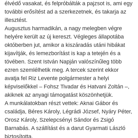
élvédő vasakat, és felpróbálták a pajzsot is, ami egy
további erősítést ad a szerkezetnek, és takarja az
illesztést.
Augusztus harmadikán, a nagy melegben végre
helyére került az új kereszt. Végleges állapotába
októberben jut, amikor a kiszáradás utáni hibákat
kijavítják, és lemezborítást is kap a tetején és a
tövében. Szent István Napján valószínűleg több
ezren szemlélhetik meg. A tercek szerint ekkor
avatja fel Riz Levente polgármester a helyi
képviselőkkel – Fohsz Tivadar és Hatvani Zoltán –,
akiknek az anyagi támogatást köszönhetjük.
A munkálatokban részt vettek: Aknai Gábor és
családja, Béres Károly, Légrádi József, Nyáry Péter,
Orosz Károly, Szelepcsényi Sándor és Zsigó
Barnabás. A szállítást és a darut Gyarmati László
biztosította.