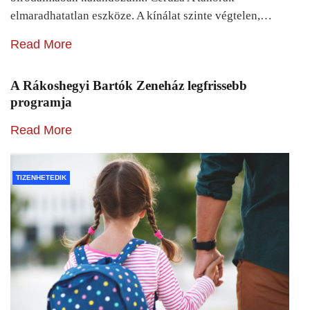
elmaradhatatlan eszköze. A kínálat szinte végtelen,…
Read More
A Rákoshegyi Bartók Zeneház legfrissebb
programja
Read More
TIZENHETEDIK