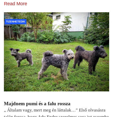
Read More
TIZENHETEDIK
Majdnem pumi és a falu rossza
„ Általam vagy, mert meg én láttalak…” Első olvasásra
talán furcsa, hogy Ady Endre szerelmes sora jut eszembe