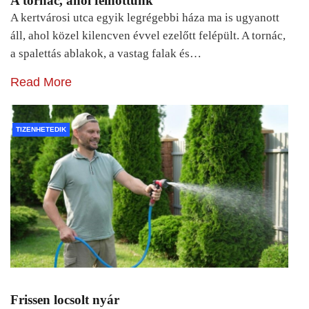
A tornác, ahol felnőttünk
A kertvárosi utca egyik legrégebbi háza ma is ugyanott
áll, ahol közel kilencven évvel ezelőtt felépült. A tornác,
a spalettás ablakok, a vastag falak és…
Read More
TIZENHETEDIK
Frissen locsolt nyár