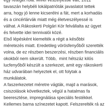
egy réteget róla. Mivel veszélyessé vált, 2012
tavaszán helybéli lokálpatrióták javaslatot tettek
arra, hogy jó lenne kicserélni a fát, mert a korhadás
és a cincérlárvák miatt még életveszélyessé is
válhat. A Rákoskerti Polgári Kör felvállalta az ügyet
és felvette idei tennivalói közé.
Első lépésként kiemelték a régit a későbbi
méretezés miatt. Eredetileg vörösfenyőből szerették
volna, de ez részben beszerzési, részben financiális
okokból nem sikerült. Több, mint hétszáz kilós
lucfenyőből készült a szerkezet, amit egy rákoskerti
ház udvarában helyeztek el, ott folytak a
munkálatok.
A faszerkezetet méretre vágták, majd a marások,
csiszolások következtek, végül a hatalmas fa
beeresztése, impregnálása speciális festékkel.
Kellemes barna színezetet kapott. Felszerelték rá az