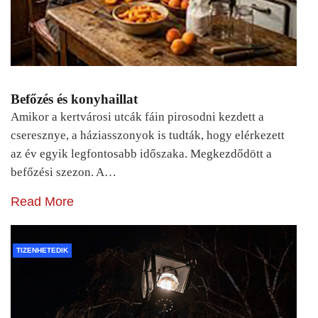
Befőzés és konyhaillat
Amikor a kertvárosi utcák fáin pirosodni kezdett a
cseresznye, a háziasszonyok is tudták, hogy elérkezett
az év egyik legfontosabb időszaka. Megkezdődött a
befőzési szezon. A…
Read More
TIZENHETEDIK