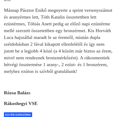
Másnap Pásztor Enikő megnyerte a sprint versenyszámot
és aranyérmes lett, Tóth Katalin összetettben lett
ezüstérmes, Tóbiás Anett pedig az előző napi ezüstérme
mellé szerzett összetettben egy bronzérmet. Kis Horváth
Luca hajszállal maradt le az éremről, miután dupla
szétdobásban 2 fával kikapott ellenfelétől és így nem
jutott be a legjobb 4 közé (a 4 között már biztos az érem,
mivel nem rendeznek bronzmérkőzést). A rákosmentiek
hétvégi össztermése 1 arany-, 2 ezüst- és 1 bronzérem,
melyhez ezúton is szívből gratulálunk!
Rózsa Balázs
Rákoshegyi VSE
EGYÉB KATEGÓRIA