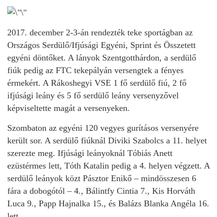
2017. december 2-3-án rendezték teke sportágban az
Országos Serdülő/Ifjúsági Egyéni, Sprint és Összetett
egyéni döntőket. A lányok Szentgotthárdon, a serdülő
fiúk pedig az FTC tekepályán versengtek a fényes
érmekért. A Rákoshegyi VSE 1 fő serdülő fiú, 2 fő
ifjúsági leány és 5 fő serdülő leány versenyzővel
képviseltette magát a versenyeken.
Szombaton az egyéni 120 vegyes gurításos versenyére
került sor. A serdülő fiúknál Diviki Szabolcs a 11. helyet
szerezte meg. Ifjúsági leányoknál Tóbiás Anett
ezüstérmes lett, Tóth Katalin pedig a 4. helyen végzett. A
serdülő leányok közt Pásztor Enikő – mindösszesen 6
fára a dobogótól – 4., Bálintfy Cintia 7., Kis Horváth
Luca 9., Papp Hajnalka 15., és Balázs Blanka Angéla 16.
lett.