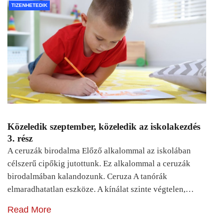
TIZENHETEDIK
Közeledik szeptember, közeledik az iskolakezdés
3. rész
A ceruzák birodalma Előző alkalommal az iskolában
célszerű cipőkig jutottunk. Ez alkalommal a ceruzák
birodalmában kalandozunk. Ceruza A tanórák
elmaradhatatlan eszköze. A kínálat szinte végtelen,…
Read More