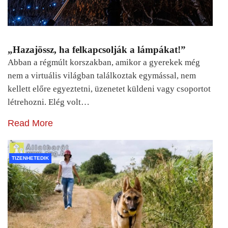
„Hazajössz, ha felkapcsolják a lámpákat!”
Abban a régmúlt korszakban, amikor a gyerekek még
nem a virtuális világban találkoztak egymással, nem
kellett előre egyeztetni, üzenetet küldeni vagy csoportot
létrehozni. Elég volt…
Read More
TIZENHETEDIK