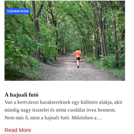
TIZENHETEDIK
A hajnali futó
Van a kertvárosi karaktereknek egy különös alakja, akit
mindig nagy tisztelet és némi csodálat övez bennem.
Nem más ő, mint a hajnali futó. Miközben a…
Read More