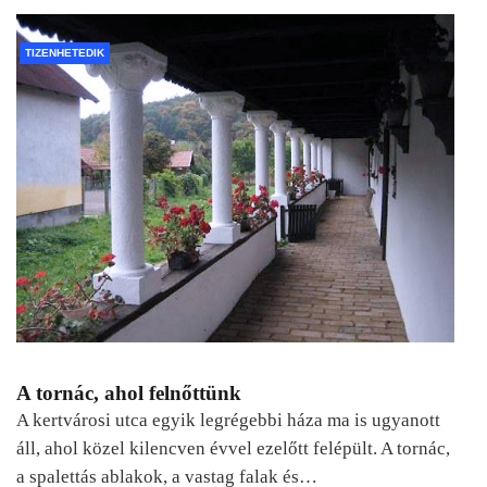
TIZENHETEDIK
A tornác, ahol felnőttünk
A kertvárosi utca egyik legrégebbi háza ma is ugyanott
áll, ahol közel kilencven évvel ezelőtt felépült. A tornác,
a spalettás ablakok, a vastag falak és…