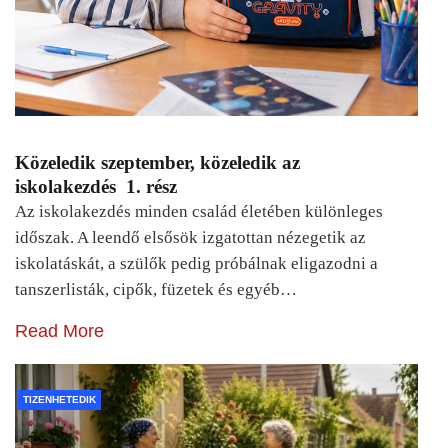
Közeledik szeptember, közeledik az
iskolakezdés 1. rész
Az iskolakezdés minden család életében különleges
időszak. A leendő elsősök izgatottan nézegetik az
iskolatáskát, a szülők pedig próbálnak eligazodni a
tanszerlisták, cipők, füzetek és egyéb…
Read More
TIZENHETEDIK