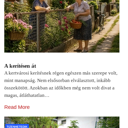
A kerítésen át
A kertvárosi kerítésnek régen egészen más szerepe volt,
mint manapság. Nem elsősorban elválasztott, inkább
összekötött. Azokban az időkben még nem volt divat a
magas, átláthatatlan…
Read More
TIZENHETEDIK