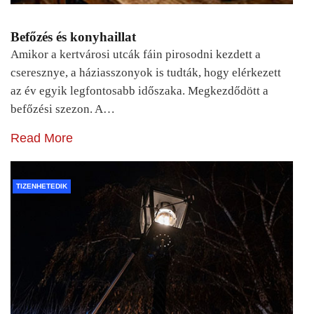
Befőzés és konyhaillat
Amikor a kertvárosi utcák fáin pirosodni kezdett a
cseresznye, a háziasszonyok is tudták, hogy elérkezett
az év egyik legfontosabb időszaka. Megkezdődött a
befőzési szezon. A…
Read More
TIZENHETEDIK