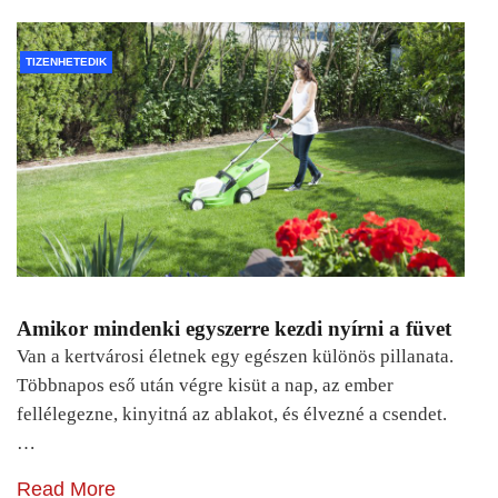
TIZENHETEDIK
Amikor mindenki egyszerre kezdi nyírni a füvet
Van a kertvárosi életnek egy egészen különös pillanata.
Többnapos eső után végre kisüt a nap, az ember
fellélegezne, kinyitná az ablakot, és élvezné a csendet.
…
Read More