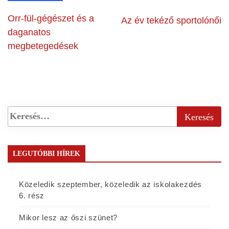
Orr-fül-gégészet és a
Az év tekéző sportolónői
daganatos
megbetegedések
LEGUTÓBBI HÍREK
Közeledik szeptember, közeledik az iskolakezdés
6. rész
Mikor lesz az őszi szünet?