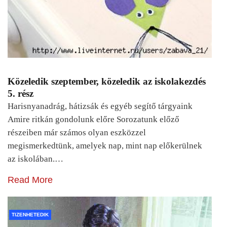
Közeledik szeptember, közeledik az iskolakezdés
5. rész
Harisnyanadrág, hátizsák és egyéb segítő tárgyaink
Amire ritkán gondolunk előre Sorozatunk előző
részeiben már számos olyan eszközzel
megismerkedtünk, amelyek nap, mint nap előkerülnek
az iskolában.…
Read More
TIZENHETEDIK