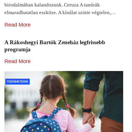
birodalmában kalandozunk. Ceruza A tanórák
elmaradhatatlan eszköze. A kínálat szinte végtelen,…
Read More
A Rákoshegyi Bartók Zeneház legfrissebb
programja
Read More
TIZENHETEDIK