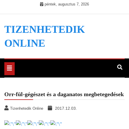
Skip
péntek, augusztus 7, 2026
to
content
TIZENHETEDIK
ONLINE
Toggle
navigation
Orr-fül-gégészet és a daganatos megbetegedések
2017.12.03.
Tizenhetedik Online