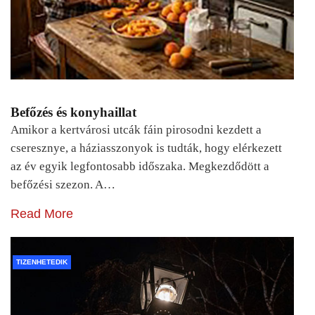
Befőzés és konyhaillat
Amikor a kertvárosi utcák fáin pirosodni kezdett a
cseresznye, a háziasszonyok is tudták, hogy elérkezett
az év egyik legfontosabb időszaka. Megkezdődött a
befőzési szezon. A…
Read More
TIZENHETEDIK