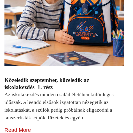
Közeledik szeptember, közeledik az
iskolakezdés 1. rész
Az iskolakezdés minden család életében különleges
időszak. A leendő elsősök izgatottan nézegetik az
iskolatáskát, a szülők pedig próbálnak eligazodni a
tanszerlisták, cipők, füzetek és egyéb…
Read More