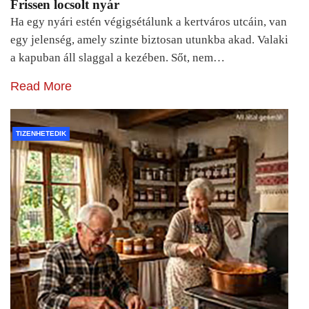
Frissen locsolt nyár
Ha egy nyári estén végigsétálunk a kertváros utcáin, van
egy jelenség, amely szinte biztosan utunkba akad. Valaki
a kapuban áll slaggal a kezében. Sőt, nem…
Read More
TIZENHETEDIK