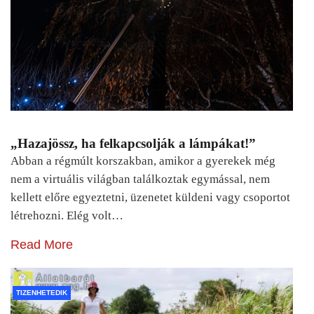
„Hazajössz, ha felkapcsolják a lámpákat!”
Abban a régmúlt korszakban, amikor a gyerekek még
nem a virtuális világban találkoztak egymással, nem
kellett előre egyeztetni, üzenetet küldeni vagy csoportot
létrehozni. Elég volt…
Read More
TIZENHETEDIK