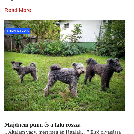
Read More
TIZENHETEDIK
Majdnem pumi és a falu rossza
„ Általam vagy, mert meg én láttalak…” Első olvasásra