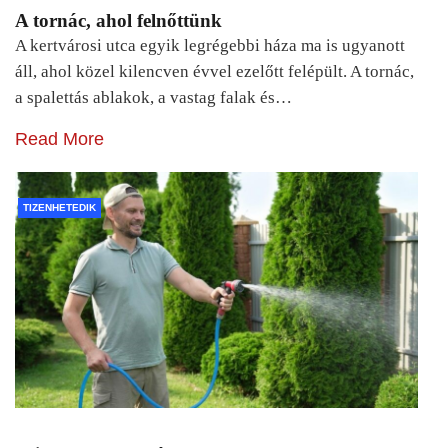
A tornác, ahol felnőttünk
A kertvárosi utca egyik legrégebbi háza ma is ugyanott
áll, ahol közel kilencven évvel ezelőtt felépült. A tornác,
a spalettás ablakok, a vastag falak és…
Read More
TIZENHETEDIK