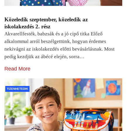
Közeledik szeptember, közeledik az
iskolakezdés 2. rész
Akvarellfesték, babzsák és a jó cipő titka Előző
alkalommal arról beszélgettünk, hogyan érdemes
nekivágni az iskolakezdés előtti bevásárlásnak. Most
pedig kezdjük az ábécé elején, sorra…
Read More
TIZENHETEDIK