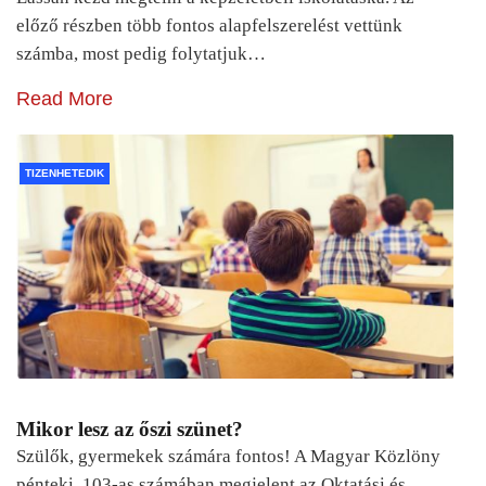
előző részben több fontos alapfelszerelést vettünk
számba, most pedig folytatjuk…
Read More
TIZENHETEDIK
Mikor lesz az őszi szünet?
Szülők, gyermekek számára fontos! A Magyar Közlöny
pénteki, 103-as számában megjelent az Oktatási és