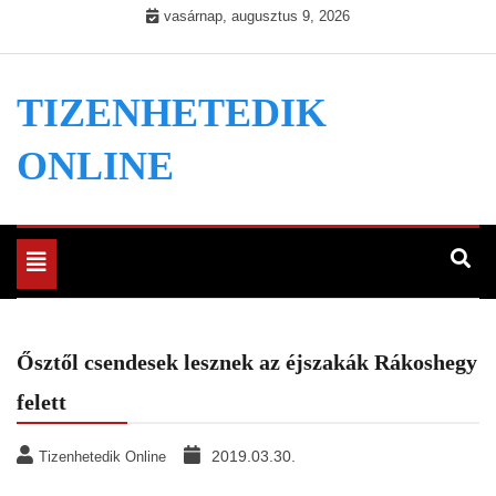
Skip
vasárnap, augusztus 9, 2026
to
content
TIZENHETEDIK
ONLINE
Toggle
navigation
Ősztől csendesek lesznek az éjszakák Rákoshegy
felett
2019.03.30.
Tizenhetedik Online