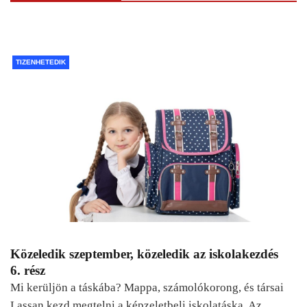
TIZENHETEDIK
Közeledik szeptember, közeledik az iskolakezdés
6. rész
Mi kerüljön a táskába? Mappa, számolókorong, és társai
Lassan kezd megtelni a képzeletbeli iskolatáska. Az