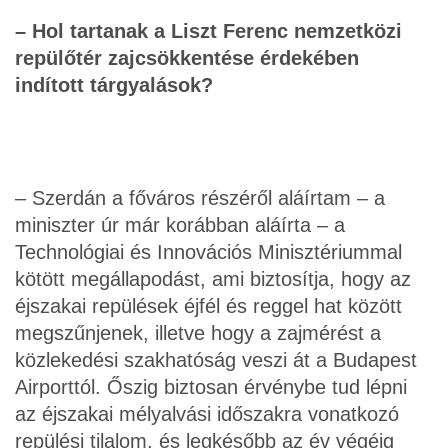
– Hol tartanak a Liszt Ferenc nemzetközi
repülőtér zajcsökkentése érdekében
indított tárgyalások?
– Szerdán a főváros részéről aláírtam – a
miniszter úr már korábban aláírta – a
Technológiai és ­Innovációs Minisztériummal
kötött megállapodást, ami biztosítja, hogy az
éjszakai repülések éjfél és reggel hat között
megszűnjenek, illetve hogy a zajmérést a
közlekedési szakhatóság veszi át a Budapest
Airporttól. Őszig biztosan érvénybe tud lépni
az éjszakai mélyalvási időszakra vonatkozó
repülési tilalom, és legkésőbb az év végéig