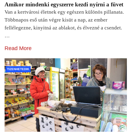
Amikor mindenki egyszerre kezdi nyírni a füvet
Van a kertvárosi életnek egy egészen különös pillanata.
Többnapos eső után végre kisüt a nap, az ember
fellélegezne, kinyitná az ablakot, és élvezné a csendet.
…
Read More
TIZENHETEDIK