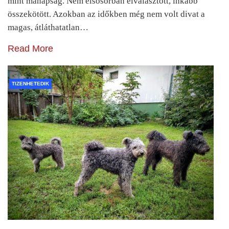
mint manapság. Nem elsősorban elválasztott, inkább
összekötött. Azokban az időkben még nem volt divat a
magas, átláthatatlan…
Read More
TIZENHETEDIK