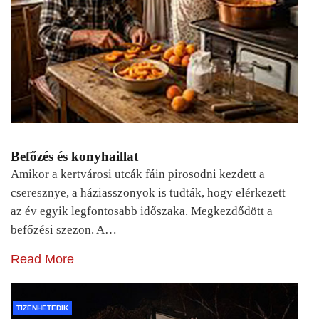
Befőzés és konyhaillat
Amikor a kertvárosi utcák fáin pirosodni kezdett a
cseresznye, a háziasszonyok is tudták, hogy elérkezett
az év egyik legfontosabb időszaka. Megkezdődött a
befőzési szezon. A…
Read More
TIZENHETEDIK