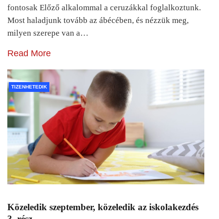
fontosak Előző alkalommal a ceruzákkal foglalkoztunk.
Most haladjunk tovább az ábécében, és nézzük meg,
milyen szerepe van a…
Read More
TIZENHETEDIK
Közeledik szeptember, közeledik az iskolakezdés
3. rész