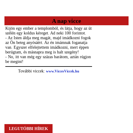
A nap vicce
LEGUTÓBBI HÍREK