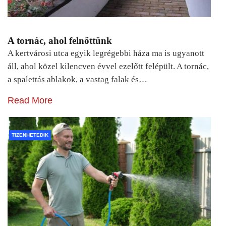
A tornác, ahol felnőttünk
A kertvárosi utca egyik legrégebbi háza ma is ugyanott
áll, ahol közel kilencven évvel ezelőtt felépült. A tornác,
a spalettás ablakok, a vastag falak és…
Read More
TIZENHETEDIK