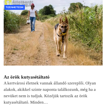
TIZENHETEDIK
Az örök kutyasétáltató
A kertvárosi életnek vannak állandó szereplői. Olyan
alakok, akikkel szinte naponta találkozunk, még ha a
nevüket nem is tudjuk. Közéjük tartozik az örök
kutyasétáltató. Minden…