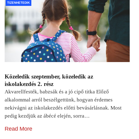
TIZENHETEDIK
Közeledik szeptember, közeledik az
iskolakezdés 2. rész
Akvarellfesték, babzsák és a jó cipő titka Előző
alkalommal arról beszélgettünk, hogyan érdemes
nekivágni az iskolakezdés előtti bevásárlásnak. Most
pedig kezdjük az ábécé elején, sorra…
Read More