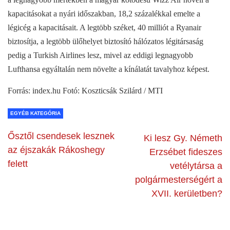
kapacitásokat a nyári időszakban, 18,2 százalékkal emelte a
légicég a kapacitásait. A legtöbb széket, 40 milliót a Ryanair
biztosítja, a legtöbb ülőhelyet biztosító hálózatos légitársaság
pedig a Turkish Airlines lesz, mivel az eddigi legnagyobb
Lufthansa egyáltalán nem növelte a kínálatát tavalyhoz képest.
Forrás: index.hu Fotó: Koszticsák Szilárd / MTI
EGYÉB KATEGÓRIA
Ősztől csendesek lesznek
Ki lesz Gy. Németh
az éjszakák Rákoshegy
Erzsébet fideszes
felett
vetélytársa a
polgármesterségért a
XVII. kerületben?