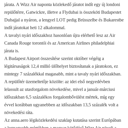
járata. A Wizz Air naponta közlekedő járatot indít egy új londoni
repülőtérre, Gatwickre, illetve a Flydubai is összeköti Budapestet
Dubajjal a nyáron, a lengyel LOT pedig Brüsszelbe és Bukarestbe
indít járatokat heti 12 alkalommal.
A tavalyi nyári időszakhoz hasonlóan újra elérhető lesz az Air
Canada Rouge torontói és az American Airlines philadelphiai
járata is.
A Budapest Airport összesítése szerint október végéig a
légitársaságok 12,4 millió ülőhelyet biztosítanak a járatokon, ez
mintegy 7 százalékkal magasabb, mint a tavaly nyári időszakban.
A repülőtér üzemeltetője közölte: az idei első negyedévben
lelassult az utasforgalom növekedése, mivel a január-márciusi
időszakban 6,5 százalékos forgalombővülést mértek, míg egy
évvel korábban ugyanebben az időszakban 13,5 százalék volt a
növekedési ráta.
Az anna.aero légiközlekedési szaklap kutatása szerint Európában
a legnagyobb mértékben a magyar kötődésű Wizz Air növeli a