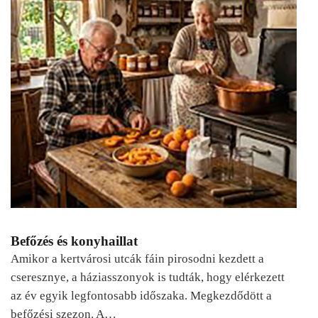
Befőzés és konyhaillat
Amikor a kertvárosi utcák fáin pirosodni kezdett a
cseresznye, a háziasszonyok is tudták, hogy elérkezett
az év egyik legfontosabb időszaka. Megkezdődött a
befőzési szezon. A…