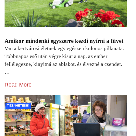
Amikor mindenki egyszerre kezdi nyírni a füvet
Van a kertvárosi életnek egy egészen különös pillanata.
Többnapos eső után végre kisüt a nap, az ember
fellélegezne, kinyitná az ablakot, és élvezné a csendet.
…
Read More
TIZENHETEDIK