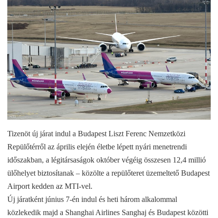
Tizenöt új járat indul a Budapest Liszt Ferenc Nemzetközi
Repülőtérről az április elején életbe lépett nyári menetrendi
időszakban, a légitársaságok október végéig összesen 12,4 millió
ülőhelyet biztosítanak – közölte a repülőteret üzemeltető Budapest
Airport kedden az MTI-vel.
Új járatként június 7-én indul és heti három alkalommal
közlekedik majd a Shanghai Airlines Sanghaj és Budapest közötti