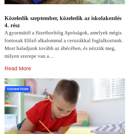
Közeledik szeptember, közeledik az iskolakezdés
4. rész
A gyurmától a füzetborítóig Apróságok, amelyek mégis
fontosak Előző alkalommal a ceruzákkal foglalkoztunk.
Most haladjunk tovább az ábécében, és nézzük meg,
milyen szerepe van a…
Read More
TIZENHETEDIK