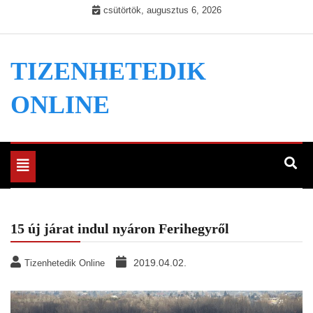
Skip
csütörtök, augusztus 6, 2026
to
content
TIZENHETEDIK
ONLINE
Toggle
navigation
15 új járat indul nyáron Ferihegyről
2019.04.02.
Tizenhetedik Online