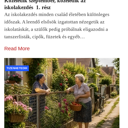
Közeledik szeptember, közeledik az
iskolakezdés 1. rész
Az iskolakezdés minden család életében különleges
időszak. A leendő elsősök izgatottan nézegetik az
iskolatáskát, a szülők pedig próbálnak eligazodni a
tanszerlisták, cipők, füzetek és egyéb…
Read More
TIZENHETEDIK