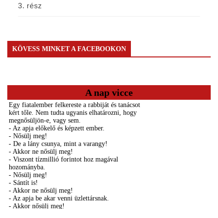
3. rész
KÖVESS MINKET A FACEBOOKON
A nap vicce