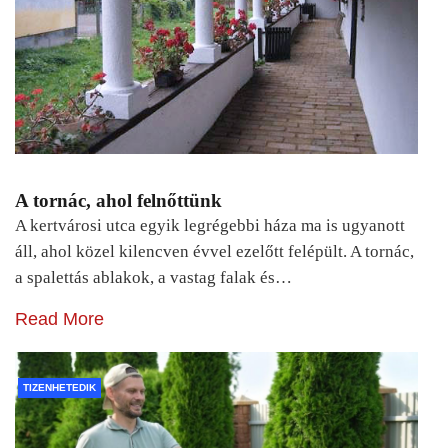
A tornác, ahol felnőttünk
A kertvárosi utca egyik legrégebbi háza ma is ugyanott
áll, ahol közel kilencven évvel ezelőtt felépült. A tornác,
a spalettás ablakok, a vastag falak és…
Read More
TIZENHETEDIK