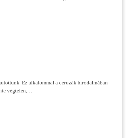
…
jutottunk. Ez alkalommal a ceruzák birodalmában
inte végtelen,…