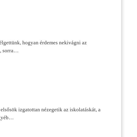
szélgettünk, hogyan érdemes nekivágni az
n, sorra…
lsősök izgatottan nézegetik az iskolatáskát, a
 egyéb…