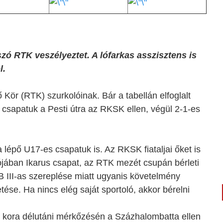
zó RTK veszélyeztet. A lófarkas asszisztens is
l.
ör (RTK) szurkolóinak. Bár a tabellán elfoglalt
csapatuk a Pesti útra az RKSK ellen, végül 2-1-es
lépő U17-es csapatuk is. Az RKSK fiataljai őket is
ójában Ikarus csapat, az RTK mezét csupán bérleti
NB III-as szereplése miatt ugyanis követelmény
se. Ha nincs elég saját sportoló, akkor bérelni
k kora délutáni mérkőzésén a Százhalombatta ellen