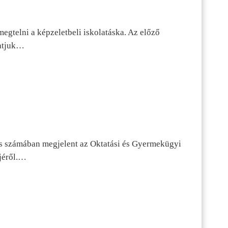
egtelni a képzeletbeli iskolatáska. Az előző
tatjuk…
s számában megjelent az Oktatási és Gyermekügyi
jéről.…