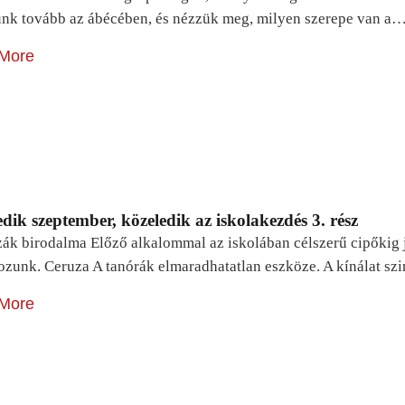
unk tovább az ábécében, és nézzük meg, milyen szerepe van a
More
dik szeptember, közeledik az iskolakezdés 3. rész
zák birodalma Előző alkalommal az iskolában célszerű cipőkig 
ozunk. Ceruza A tanórák elmaradhatatlan eszköze. A kínálat sz
More