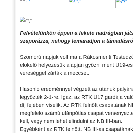
Felvételünkön éppen a fekete nadrágban játs
szaporázza, nehogy lemaradjon a támadásró
Szomorú napjuk volt ma a Rákosmenti Testedző K
előkelő helyezésük alapján győzni ment U19-es 
vereséggel zárták a meccset.
Hasonló eredménnyel végzett az utánuk pályára 
legyőzték 2-1-re. Igaz, az RTK U17 gárdája val
díj fejében viselik. Az RTK felnőtt csapatának 
megfelelő számú utánpótlás csapat versenyezteté
kell, vagy nem lehet elindulni az NB III-ban.
Egyébként az RTK felnőtt, NB III-as csapatána