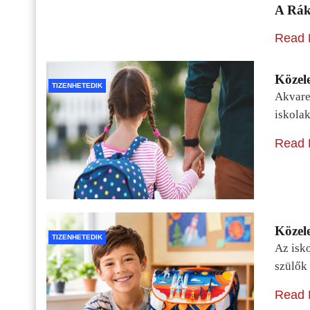
A Rák
Read 
Közele
TIZENHETEDIK
Akvarel
iskolak
Read 
Közele
TIZENHETEDIK
Az isko
szülők 
Read 