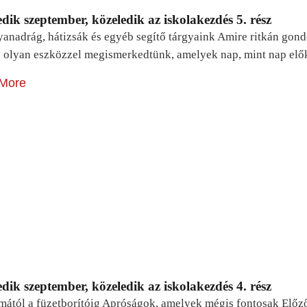
dik szeptember, közeledik az iskolakezdés 5. rész
yanadrág, hátizsák és egyéb segítő tárgyaink Amire ritkán gon
 olyan eszközzel megismerkedtünk, amelyek nap, mint nap elő
More
dik szeptember, közeledik az iskolakezdés 4. rész
mától a füzetborítóig Apróságok, amelyek mégis fontosak Előz