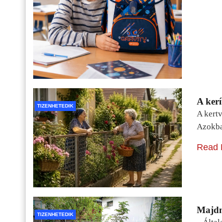
A kerí
TIZENHETEDIK
A kertv
Azokba
Read 
Majdn
TIZENHETEDIK