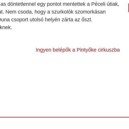
3-as döntetlennel egy pontot mentettek a Péceli útiak,
at. Nem csoda, hogy a szurkolók szomorkásan
na csoport utolsó helyén zárta az őszt.
knek.
Ingyen belépők a Pintyőke cirkuszba