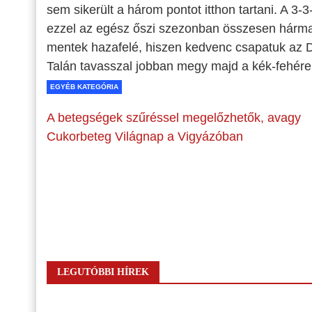
sem sikerült a három pontot itthon tartani. A 3-
ezzel az egész őszi szezonban összesen hárm
mentek hazafelé, hiszen kedvenc csapatuk az Du
Talán tavasszal jobban megy majd a kék-fehére
EGYÉB KATEGÓRIA
A betegségek szűréssel megelőzhetők, avagy
Cukorbeteg Világnap a Vigyázóban
LEGUTÓBBI HÍREK