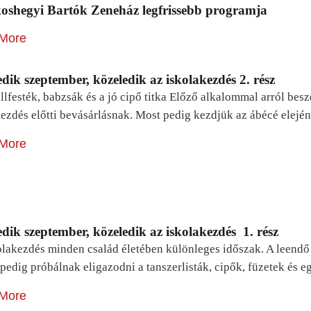
oshegyi Bartók Zeneház legfrissebb programja
More
dik szeptember, közeledik az iskolakezdés 2. rész
lfesték, babzsák és a jó cipő titka Előző alkalommal arról be
ezdés előtti bevásárlásnak. Most pedig kezdjük az ábécé elejé
More
dik szeptember, közeledik az iskolakezdés 1. rész
lakezdés minden család életében különleges időszak. A leendő e
pedig próbálnak eligazodni a tanszerlisták, cipők, füzetek és
More