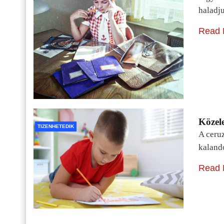
haladj
Read 
Közele
TIZENHETEDIK
A ceru
kaland
Read 