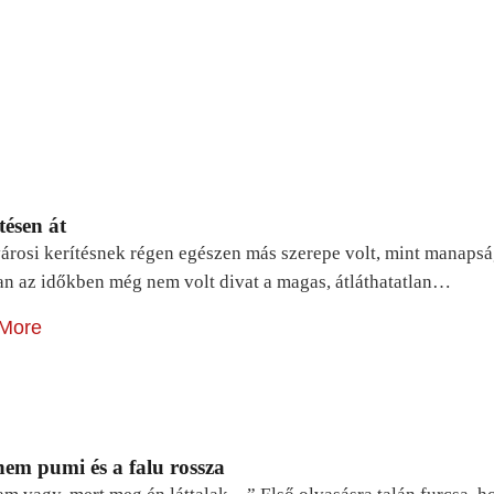
tésen át
árosi kerítésnek régen egészen más szerepe volt, mint manapsá
n az időkben még nem volt divat a magas, átláthatatlan…
More
em pumi és a falu rossza