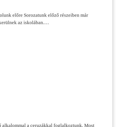
dolunk előre Sorozatunk előző részeiben már
kerülnek az iskolában.…
ő alkalommal a ceruzákkal foglalkoztunk. Most