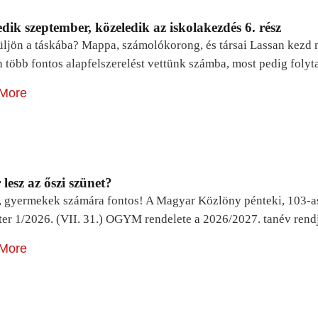
dik szeptember, közeledik az iskolakezdés 6. rész
ljön a táskába? Mappa, számolókorong, és társai Lassan kezd m
n több fontos alapfelszerelést vettünk számba, most pedig foly
More
lesz az őszi szünet?
, gyermekek számára fontos! A Magyar Közlöny pénteki, 103-a
ter 1/2026. (VII. 31.) OGYM rendelete a 2026/2027. tanév rend
More