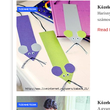
Közele
TIZENHETEDIK
Harisn
számos
Read 
Közele
TIZENHETEDIK
A gyur