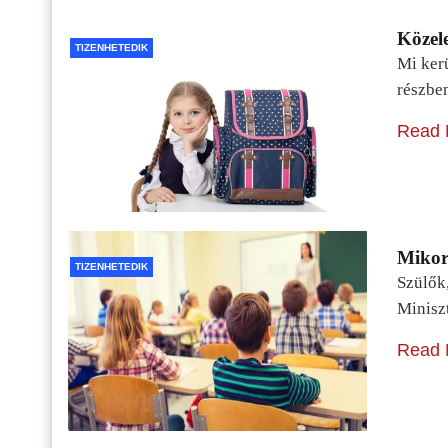
Közele
TIZENHETEDIK
Mi kerü
részbe
Read 
Mikor 
TIZENHETEDIK
Szülők
Minisz
Read 