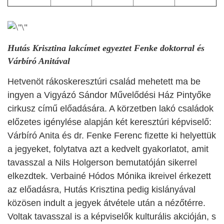
Hutás Krisztina lakcímet egyeztet Fenke doktorral és
Várbíró Anitával
Hetvenöt rákoskeresztúri család mehetett ma be
ingyen a Vigyázó Sándor Művelődési Ház Pintyőke
cirkusz című előadására. A körzetben lakó családok
előzetes igénylése alapján két keresztúri képviselő:
Várbíró Anita és dr. Fenke Ferenc fizette ki helyettük
a jegyeket, folytatva azt a kedvelt gyakorlatot, amit
tavasszal a Nils Holgerson bemutatóján sikerrel
elkezdtek. Verbainé Hódos Mónika ikreivel érkezett
az előadásra, Hutás Krisztina pedig kislányával
közösen indult a jegyek átvétele után a nézőtérre.
Voltak tavasszal is a képviselők kulturális akcióján, s