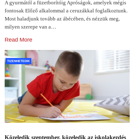
A gyurmától a füzetborítóig Apróságok, amelyek mégis
fontosak Előző alkalommal a ceruzákkal foglalkoztunk.
Most haladjunk tovább az ábécében, és nézzük meg,
milyen szerepe van a…
Read More
TIZENHETEDIK
Közeledik szeptember, közeledik az iskolakezdés