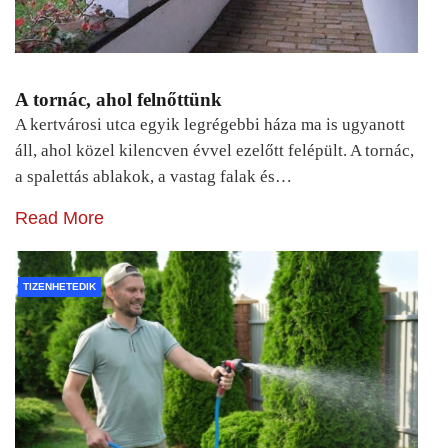
A tornác, ahol felnőttünk
A kertvárosi utca egyik legrégebbi háza ma is ugyanott
áll, ahol közel kilencven évvel ezelőtt felépült. A tornác,
a spalettás ablakok, a vastag falak és…
Read More
TIZENHETEDIK