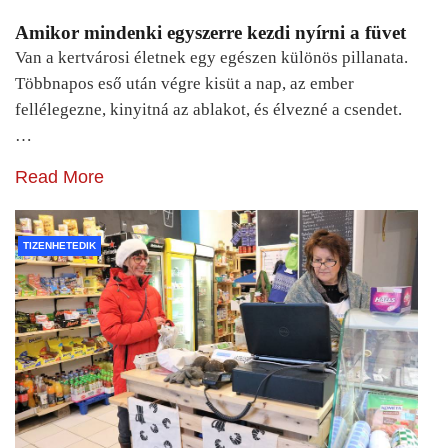
Amikor mindenki egyszerre kezdi nyírni a füvet
Van a kertvárosi életnek egy egészen különös pillanata.
Többnapos eső után végre kisüt a nap, az ember
fellélegezne, kinyitná az ablakot, és élvezné a csendet.
…
Read More
TIZENHETEDIK