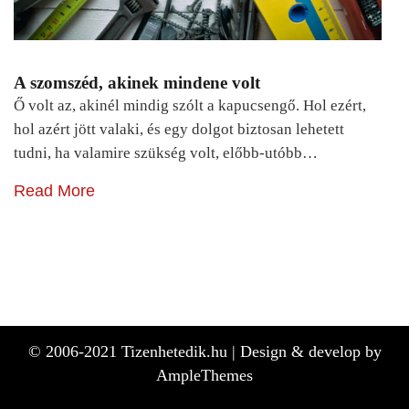
A szomszéd, akinek mindene volt
Ő volt az, akinél mindig szólt a kapucsengő. Hol ezért,
hol azért jött valaki, és egy dolgot biztosan lehetett
tudni, ha valamire szükség volt, előbb-utóbb…
Read More
© 2006-2021 Tizenhetedik.hu |
Design & develop by
AmpleThemes