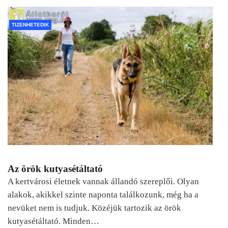
TIZENHETEDIK
Az örök kutyasétáltató
A kertvárosi életnek vannak állandó szereplői. Olyan
alakok, akikkel szinte naponta találkozunk, még ha a
nevüket nem is tudjuk. Közéjük tartozik az örök
kutyasétáltató. Minden…