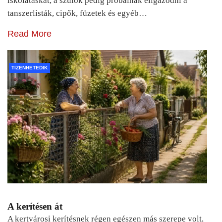
iskolatáskát, a szülők pedig próbálnak eligazodni a
tanszerlisták, cipők, füzetek és egyéb…
Read More
TIZENHETEDIK
A kerítésen át
A kertvárosi kerítésnek régen egészen más szerepe volt,