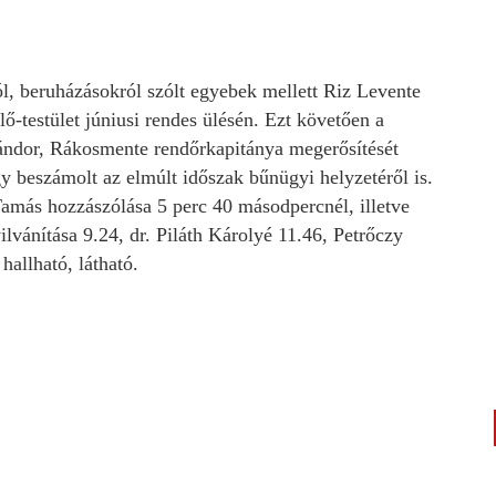
l, beruházásokról szólt egyebek mellett Riz Levente
lő-testület júniusi rendes ülésén. Ezt követően a
ándor, Rákosmente rendőrkapitánya megerősítését
y beszámolt az elmúlt időszak bűnügyi helyzetéről is.
Tamás hozzászólása 5 perc 40 másodpercnél, illetve
vánítása 9.24, dr. Piláth Károlyé 11.46, Petrőczy
 hallható, látható.