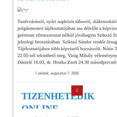
Tanévzárásról, nyári napközis táborról, diákmunkáró
polgármesteri tájékoztatójában ma délelőtt a képvise
grémium ellenszavazat nélkül jóváhagyta Szikszó S
jelenlegi beosztásában. Szikszó Sándor rendőr őrnag
Tájékoztatójához több képviselő hozzászólt. Nótin 
22.05-nél tekinthető meg. Virág Mihály véleménynyil
Dánielé 16.03, dr. Hrutka Zsolt 24.30 másodpercnél