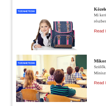
Közele
TIZENHETEDIK
Mi kerü
részbe
Read 
Mikor 
TIZENHETEDIK
Szülők
Minisz
Read 