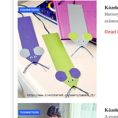
Közele
TIZENHETEDIK
Harisn
számos
Read 
Közele
TIZENHETEDIK
A gyur