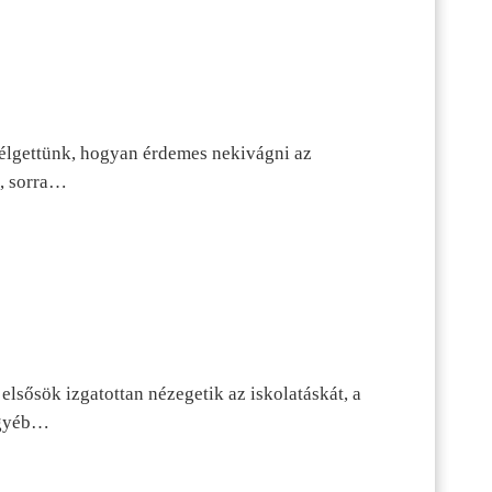
szélgettünk, hogyan érdemes nekivágni az
n, sorra…
lsősök izgatottan nézegetik az iskolatáskát, a
 egyéb…