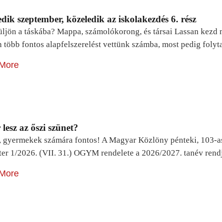
dik szeptember, közeledik az iskolakezdés 6. rész
ljön a táskába? Mappa, számolókorong, és társai Lassan kezd m
n több fontos alapfelszerelést vettünk számba, most pedig foly
More
lesz az őszi szünet?
, gyermekek számára fontos! A Magyar Közlöny pénteki, 103-a
ter 1/2026. (VII. 31.) OGYM rendelete a 2026/2027. tanév rend
More