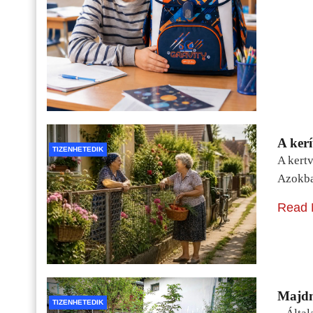
A kerí
TIZENHETEDIK
A kertv
Azokba
Read 
Majdn
TIZENHETEDIK