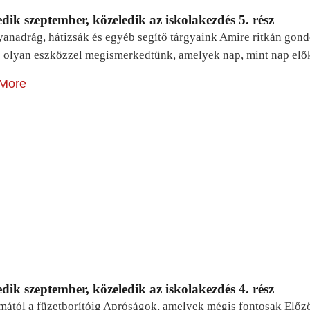
dik szeptember, közeledik az iskolakezdés 5. rész
yanadrág, hátizsák és egyéb segítő tárgyaink Amire ritkán gon
 olyan eszközzel megismerkedtünk, amelyek nap, mint nap elő
More
dik szeptember, közeledik az iskolakezdés 4. rész
mától a füzetborítóig Apróságok, amelyek mégis fontosak Előz