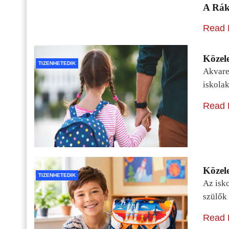
A Rák
Read 
Közele
TIZENHETEDIK
Akvarel
iskolak
Read 
Közele
TIZENHETEDIK
Az isko
szülők 
Read 