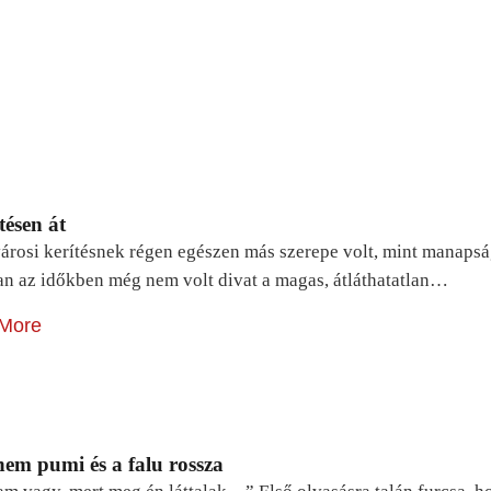
tésen át
árosi kerítésnek régen egészen más szerepe volt, mint manapsá
n az időkben még nem volt divat a magas, átláthatatlan…
More
em pumi és a falu rossza