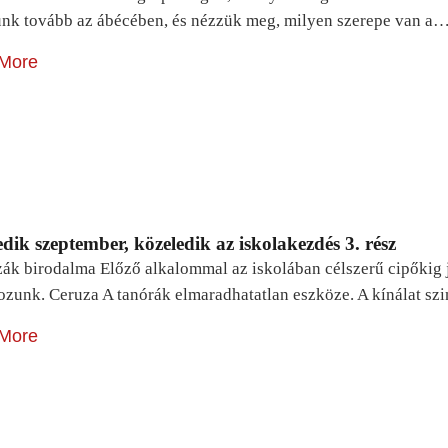
unk tovább az ábécében, és nézzük meg, milyen szerepe van a
More
dik szeptember, közeledik az iskolakezdés 3. rész
zák birodalma Előző alkalommal az iskolában célszerű cipőkig 
ozunk. Ceruza A tanórák elmaradhatatlan eszköze. A kínálat sz
More