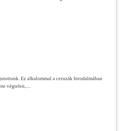
…
jutottunk. Ez alkalommal a ceruzák birodalmában
inte végtelen,…