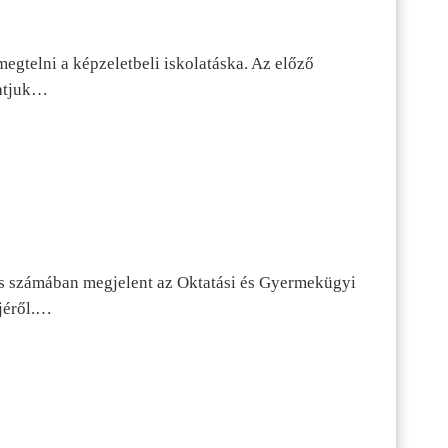
egtelni a képzeletbeli iskolatáska. Az előző
tatjuk…
s számában megjelent az Oktatási és Gyermekügyi
jéről.…