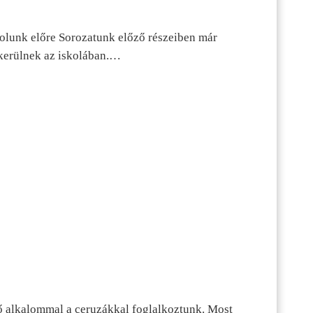
dolunk előre Sorozatunk előző részeiben már
kerülnek az iskolában.…
ő alkalommal a ceruzákkal foglalkoztunk. Most