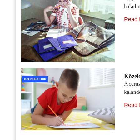
haladj
Read 
Közele
TIZENHETEDIK
A ceru
kaland
Read 