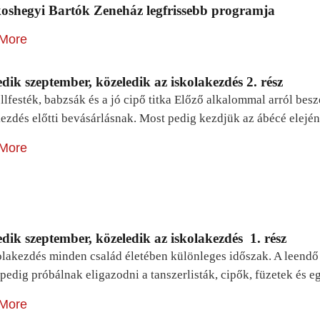
oshegyi Bartók Zeneház legfrissebb programja
More
dik szeptember, közeledik az iskolakezdés 2. rész
lfesték, babzsák és a jó cipő titka Előző alkalommal arról be
ezdés előtti bevásárlásnak. Most pedig kezdjük az ábécé elejé
More
dik szeptember, közeledik az iskolakezdés 1. rész
lakezdés minden család életében különleges időszak. A leendő e
pedig próbálnak eligazodni a tanszerlisták, cipők, füzetek és
More