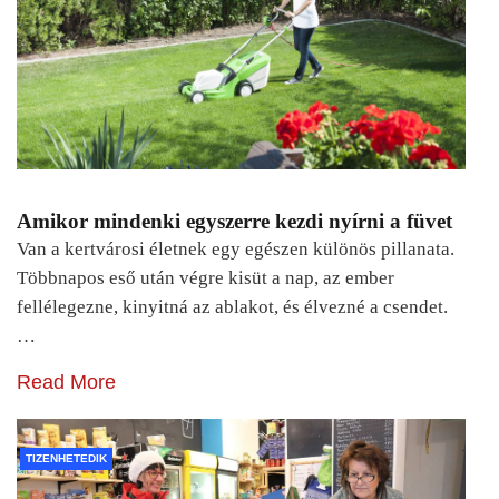
Amikor mindenki egyszerre kezdi nyírni a füvet
Van a kertvárosi életnek egy egészen különös pillanata.
Többnapos eső után végre kisüt a nap, az ember
fellélegezne, kinyitná az ablakot, és élvezné a csendet.
…
Read More
TIZENHETEDIK