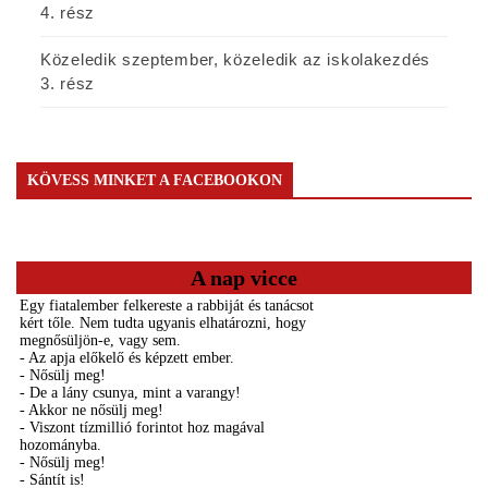
4. rész
Közeledik szeptember, közeledik az iskolakezdés
3. rész
KÖVESS MINKET A FACEBOOKON
A nap vicce