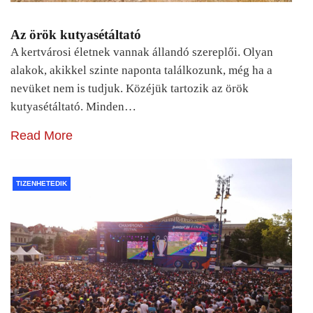
Az örök kutyasétáltató
A kertvárosi életnek vannak állandó szereplői. Olyan
alakok, akikkel szinte naponta találkozunk, még ha a
nevüket nem is tudjuk. Közéjük tartozik az örök
kutyasétáltató. Minden…
Read More
TIZENHETEDIK