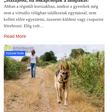
„Hazajössz, ha felkapcsolják a lámpákat!”
Abban a régmúlt korszakban, amikor a gyerekek még
nem a virtuális világban találkoztak egymással, nem
kellett előre egyeztetni, üzenetet küldeni vagy csoportot
létrehozni. Elég volt…
Read More
TIZENHETEDIK