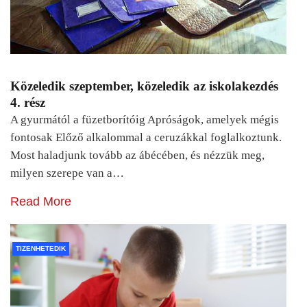
Közeledik szeptember, közeledik az iskolakezdés
4. rész
A gyurmától a füzetborítóig Apróságok, amelyek mégis
fontosak Előző alkalommal a ceruzákkal foglalkoztunk.
Most haladjunk tovább az ábécében, és nézzük meg,
milyen szerepe van a…
Read More
TIZENHETEDIK