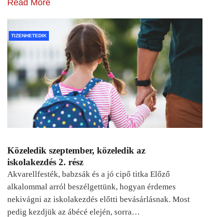
Read More
TIZENHETEDIK
Közeledik szeptember, közeledik az
iskolakezdés 2. rész
Akvarellfesték, babzsák és a jó cipő titka Előző
alkalommal arról beszélgettünk, hogyan érdemes
nekivágni az iskolakezdés előtti bevásárlásnak. Most
pedig kezdjük az ábécé elején, sorra…