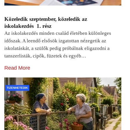
Közeledik szeptember, közeledik az
iskolakezdés 1. rész
Az iskolakezdés minden család életében különleges
időszak. A leendő elsősök izgatottan nézegetik az
iskolatáskát, a szülők pedig próbálnak eligazodni a
tanszerlisták, cipők, füzetek és egyéb…
Read More
TIZENHETEDIK