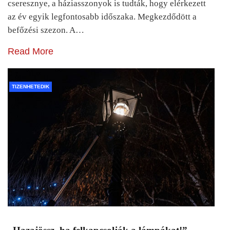
cseresznye, a háziasszonyok is tudták, hogy elérkezett
az év egyik legfontosabb időszaka. Megkezdődött a
befőzési szezon. A…
Read More
TIZENHETEDIK