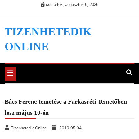
Skip
csütörtök, augusztus 6, 2026
to
content
TIZENHETEDIK
ONLINE
Toggle
navigation
Bács Ferenc temetése a Farkasréti Temetőben
lesz május 10-én
2019.05.04.
Tizenhetedik Online