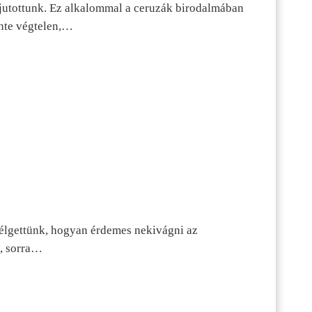
jutottunk. Ez alkalommal a ceruzák birodalmában
inte végtelen,…
szélgettünk, hogyan érdemes nekivágni az
n, sorra…