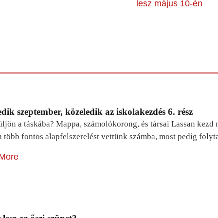
lesz május 10-én
dik szeptember, közeledik az iskolakezdés 6. rész
ljön a táskába? Mappa, számolókorong, és társai Lassan kezd m
n több fontos alapfelszerelést vettünk számba, most pedig foly
More