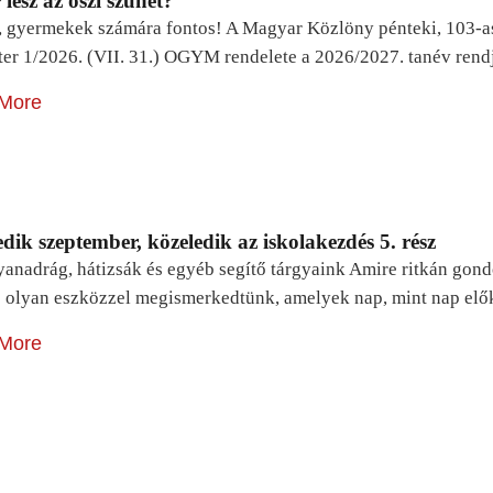
lesz az őszi szünet?
, gyermekek számára fontos! A Magyar Közlöny pénteki, 103-a
ter 1/2026. (VII. 31.) OGYM rendelete a 2026/2027. tanév rend
More
dik szeptember, közeledik az iskolakezdés 5. rész
yanadrág, hátizsák és egyéb segítő tárgyaink Amire ritkán gon
 olyan eszközzel megismerkedtünk, amelyek nap, mint nap elő
More