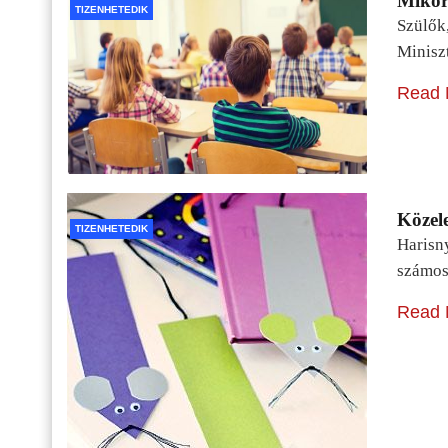
Mikor 
TIZENHETEDIK
Szülők
Minisz
Read 
Közele
TIZENHETEDIK
Harisn
számos
Read 