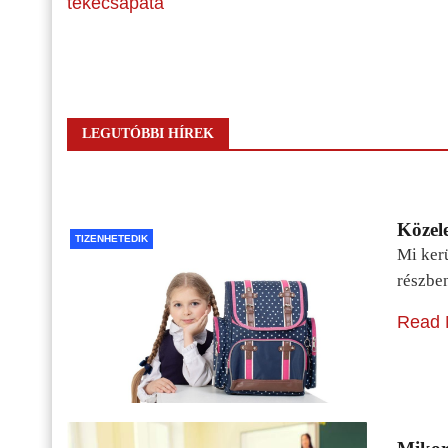
tekecsapata
LEGUTÓBBI HÍREK
Közele
TIZENHETEDIK
Mi kerü
részbe
Read 