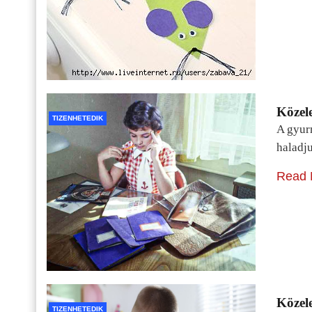
Közele
TIZENHETEDIK
A gyur
haladj
Read 
Közele
TIZENHETEDIK