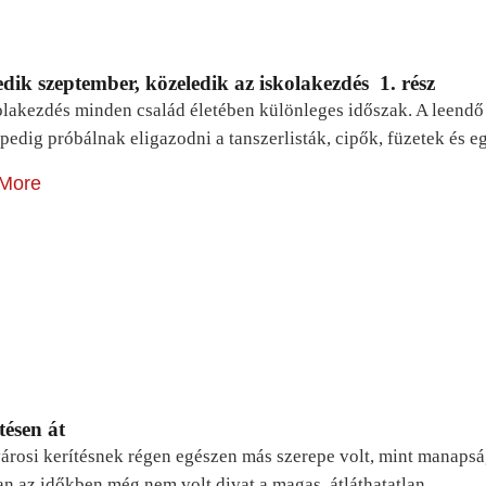
dik szeptember, közeledik az iskolakezdés 1. rész
lakezdés minden család életében különleges időszak. A leendő e
pedig próbálnak eligazodni a tanszerlisták, cipők, füzetek és
More
tésen át
árosi kerítésnek régen egészen más szerepe volt, mint manapsá
n az időkben még nem volt divat a magas, átláthatatlan…