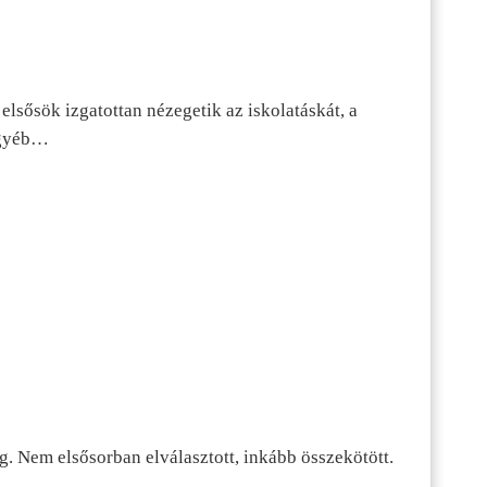
lsősök izgatottan nézegetik az iskolatáskát, a
 egyéb…
g. Nem elsősorban elválasztott, inkább összekötött.