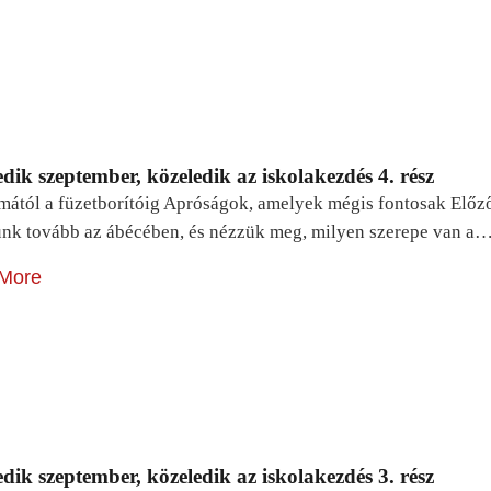
dik szeptember, közeledik az iskolakezdés 4. rész
mától a füzetborítóig Apróságok, amelyek mégis fontosak Előz
unk tovább az ábécében, és nézzük meg, milyen szerepe van a
More
dik szeptember, közeledik az iskolakezdés 3. rész