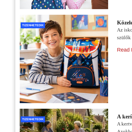
Közele
TIZENHETEDIK
Az isko
szülők 
Read 
A kerí
TIZENHETEDIK
A kertv
Azokba