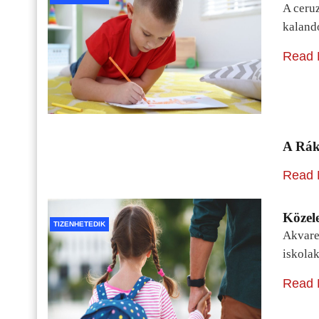
A ceru
kaland
Read 
A Rák
Read 
Közele
TIZENHETEDIK
Akvarel
iskolak
Read 