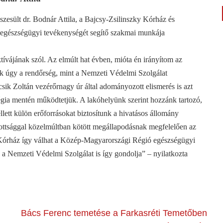
zesült dr. Bodnár Attila, a Bajcsy-Zsilinszky Kórház és
„egészségügyi tevékenységét segítő szakmai munkája
tívájának szól. Az elmúlt hat évben, mióta én irányítom az
nk úgy a rendőrség, mint a Nemzeti Védelmi Szolgálat
ik Zoltán vezérőrnagy úr által adományozott elismerés is azt
atégia mentén működtetjük. A lakóhelyünk szerint hozzánk tartozó,
lett külön erőforrásokat biztosítunk a hivatásos állomány
zottsággal közelmúltban kötött megállapodásnak megfelelően az
y Kórház így válhat a Közép-Magyarországi Régió egészségügyi
a Nemzeti Védelmi Szolgálat is így gondolja” – nyilatkozta
Bács Ferenc temetése a Farkasréti Temetőben