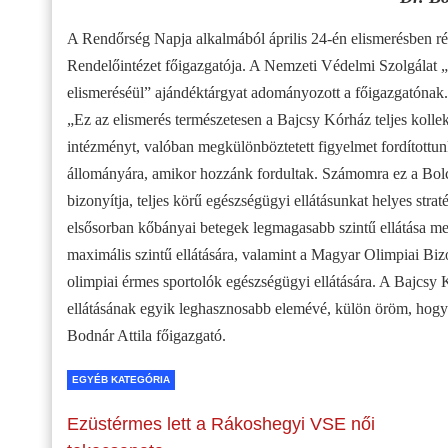
A Rendőrség Napja alkalmából április 24-én elismerésben rés
Rendelőintézet főigazgatója. A Nemzeti Védelmi Szolgálat 
elismeréséül” ajándéktárgyat adományozott a főigazgatónak.
„Ez az elismerés természetesen a Bajcsy Kórház teljes kollek
intézményt, valóban megkülönböztetett figyelmet fordítottu
állományára, amikor hozzánk fordultak. Számomra ez a Bolcs
bizonyítja, teljes körű egészségügyi ellátásunkat helyes str
elsősorban kőbányai betegek legmagasabb szintű ellátása mel
maximális szintű ellátására, valamint a Magyar Olimpiai Bi
olimpiai érmes sportolók egészségügyi ellátására. A Bajcs
ellátásának egyik leghasznosabb elemévé, külön öröm, hogy 
Bodnár Attila főigazgató.
EGYÉB KATEGÓRIA
Ezüstérmes lett a Rákoshegyi VSE női