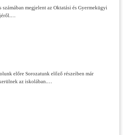
s számában megjelent az Oktatási és Gyermekügyi
jéről.…
dolunk előre Sorozatunk előző részeiben már
kerülnek az iskolában.…