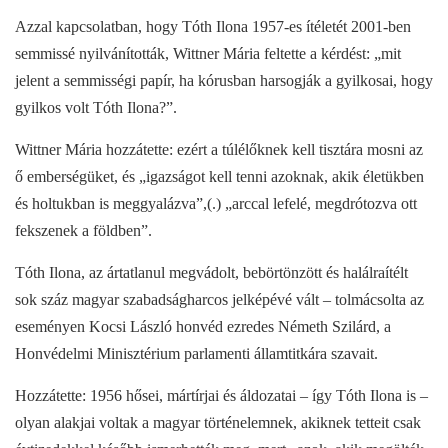
Azzal kapcsolatban, hogy Tóth Ilona 1957-es ítéletét 2001-ben
semmissé nyilvánították, Wittner Mária feltette a kérdést: „mit
jelent a semmisségi papír, ha kórusban harsogják a gyilkosai, hogy
gyilkos volt Tóth Ilona?”.
Wittner Mária hozzátette: ezért a túlélőknek kell tisztára mosni az
ő emberségüket, és „igazságot kell tenni azoknak, akik életükben
és holtukban is meggyalázva”,(.) „arccal lefelé, megdrótozva ott
fekszenek a földben”.
Tóth Ilona, az ártatlanul megvádolt, bebörtönzött és halálraítélt
sok száz magyar szabadságharcos jelképévé vált – tolmácsolta az
eseményen Kocsi László honvéd ezredes Németh Szilárd, a
Honvédelmi Minisztérium parlamenti államtitkára szavait.
Hozzátette: 1956 hősei, mártírjai és áldozatai – így Tóth Ilona is –
olyan alakjai voltak a magyar történelemnek, akiknek tetteit csak