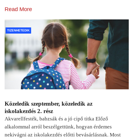
Read More
TIZENHETEDIK
Közeledik szeptember, közeledik az
iskolakezdés 2. rész
Akvarellfesték, babzsák és a jó cipő titka Előző
alkalommal arról beszélgettünk, hogyan érdemes
nekivágni az iskolakezdés előtti bevásárlásnak. Most