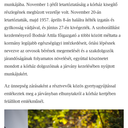
munkájába. November 1-jétől letartóztatásáig a kórház kisegítő
részlegének megbízott vezetője volt. November 20-án
letartóztatták, majd 1957. április 8-án halálra ítélték izgatás és
gyilkosság vádjával, és június 27-én kivégezték. A szoborállítást
kezdeményező Bodnár Attila főigazgató a többi között méltatta a
kormány legújabb egészségügyi intézkedéseit, óriási lépésnek
nevezve az orvosok bérének megemelését és a szakdolgozók
járandóságának folyamatos növelését, egyúttal köszönetet
mondott a kórház dolgozóinak a járvány kezelésében nyújtott
munkájukért.
Az ünnepség zárásaként a résztvevők közös gyertyagyújtással
emlékeztek meg a járványban elhunytakról a kórház kertjében
felállított emlékműnél.