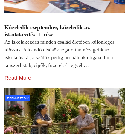
Közeledik szeptember, közeledik az
iskolakezdés 1. rész
Az iskolakezdés minden család életében különleges
időszak. A leendő elsősök izgatottan nézegetik az
iskolatáskát, a szülők pedig próbálnak eligazodni a
tanszerlisták, cipők, füzetek és egyéb…
Read More
TIZENHETEDIK