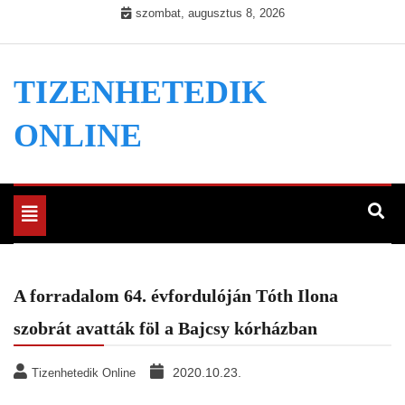
Skip
szombat, augusztus 8, 2026
to
content
TIZENHETEDIK
ONLINE
Toggle
navigation
A forradalom 64. évfordulóján Tóth Ilona
szobrát avatták föl a Bajcsy kórházban
2020.10.23.
Tizenhetedik Online