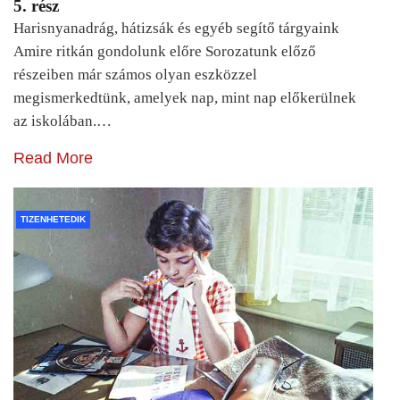
5. rész
Harisnyanadrág, hátizsák és egyéb segítő tárgyaink
Amire ritkán gondolunk előre Sorozatunk előző
részeiben már számos olyan eszközzel
megismerkedtünk, amelyek nap, mint nap előkerülnek
az iskolában.…
Read More
TIZENHETEDIK