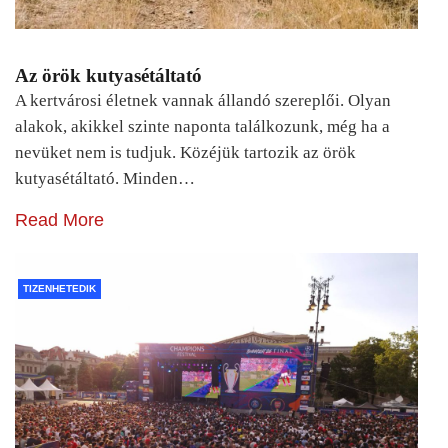
Az örök kutyasétáltató
A kertvárosi életnek vannak állandó szereplői. Olyan
alakok, akikkel szinte naponta találkozunk, még ha a
nevüket nem is tudjuk. Közéjük tartozik az örök
kutyasétáltató. Minden…
Read More
TIZENHETEDIK