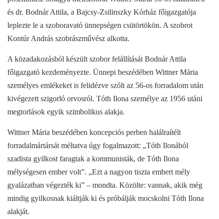
és dr. Bodnár Attila, a Bajcsy-Zsilinszky Kórház főigazgatója
leplezte le a szoboravató ünnepségen csütörtökön. A szobrot
Kontúr András szobrászművész alkotta.
A közadakozásból készült szobor felállítását Bodnár Attila
főigazgató kezdeményezte. Ünnepi beszédében Wittner Mária
személyes emlékeket is felidézve szólt az 56-os forradalom után
kivégezett szigorló orvosról. Tóth Ilona személye az 1956 utáni
megtorlások egyik szimbolikus alakja.
Wittner Mária beszédében koncepciós perben halálraítélt
forradalmártársát méltatva úgy fogalmazott: „Tóth Ilonából
szadista gyilkost faragtak a kommunisták, de Tóth Ilona
mélységesen ember volt”. „Ezt a nagyon tiszta embert mély
gyalázatban végezték ki” – mondta. Közölte: vannak, akik még
mindig gyilkosnak kiáltják ki és próbálják mocskolni Tóth Ilona
alakját.