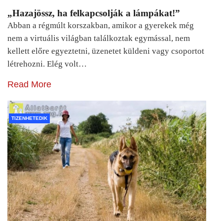
„Hazajössz, ha felkapcsolják a lámpákat!”
Abban a régmúlt korszakban, amikor a gyerekek még
nem a virtuális világban találkoztak egymással, nem
kellett előre egyeztetni, üzenetet küldeni vagy csoportot
létrehozni. Elég volt…
Read More
TIZENHETEDIK