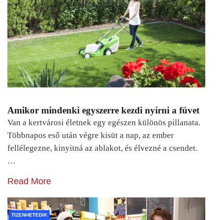
Amikor mindenki egyszerre kezdi nyírni a füvet
Van a kertvárosi életnek egy egészen különös pillanata.
Többnapos eső után végre kisüt a nap, az ember
fellélegezne, kinyitná az ablakot, és élvezné a csendet.
…
Read More
TIZENHETEDIK