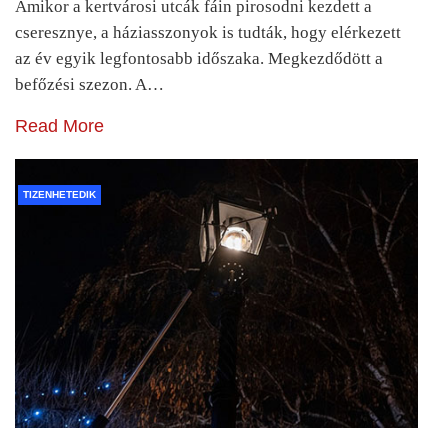
Amikor a kertvárosi utcák fáin pirosodni kezdett a
cseresznye, a háziasszonyok is tudták, hogy elérkezett
az év egyik legfontosabb időszaka. Megkezdődött a
befőzési szezon. A…
Read More
TIZENHETEDIK