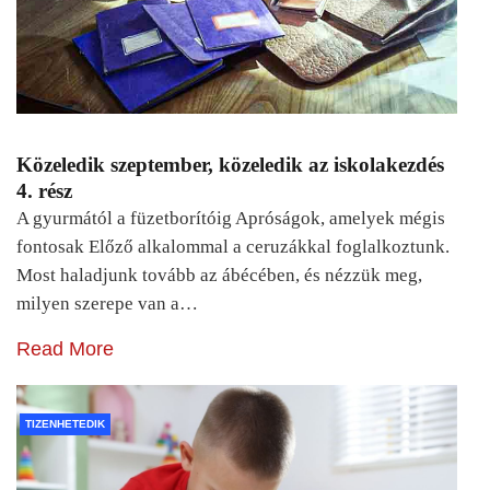
Közeledik szeptember, közeledik az iskolakezdés
4. rész
A gyurmától a füzetborítóig Apróságok, amelyek mégis
fontosak Előző alkalommal a ceruzákkal foglalkoztunk.
Most haladjunk tovább az ábécében, és nézzük meg,
milyen szerepe van a…
Read More
TIZENHETEDIK