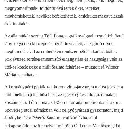
évtizedekkel később ismerhették meg, mert „azok, akik megölték,
megnyomorították, földönfutóvá tették őket, tetteiket
meghamisították, nevüket befeketítették, emléküket meggyalázták
és kiirtották”.
Az államtitkár szerint Tóth Ilona, a gyilkossággal megvádolt fiatal
lány kegyetlen koncepciós per áldozata lett, a szigorló orvos
meghurcolásával az embertelen rendszer példát akart statuálni.
Sok évtized történelemhamisító elhallgatása és hazugsága után az
utókor kötelessége a múlt őszinte feltárása – mutatott rá Wittner
Máriát is méltatva.
A kormánypárti politikus a koronavírus-járványra utalva jelezte: a
múlt mellett a jelen hőseinek, az egészségügyi dolgozóknak is
köszönet jár. Tóth Ilona az 1956-os forradalom kirobbanásakor a
Szövetség utcai kórházban volt belgyógyászati gyakorlaton, majd
átirányították a Péterfy Sándor utcai kórházba, ahol
bekapcsolódott az intenzíven működő Önkéntes Mentőszolgálat