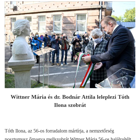
Wittner Mária és dr. Bodnár Attila leleplezi Tóth
Ilona szobrát
Tóth Ilona, az 56-os forradalom mártírja, a nemzetőrség
posztumusz őrnagya mellszobrát Wittner Mária 56-os halálraítélt