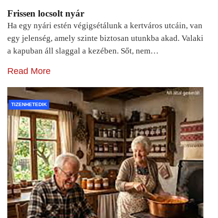
Frissen locsolt nyár
Ha egy nyári estén végigsétálunk a kertváros utcáin, van
egy jelenség, amely szinte biztosan utunkba akad. Valaki
a kapuban áll slaggal a kezében. Sőt, nem…
Read More
TIZENHETEDIK