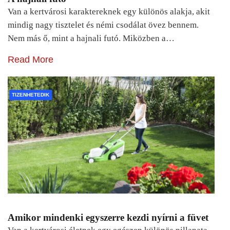
Van a kertvárosi karaktereknek egy különös alakja, akit
mindig nagy tisztelet és némi csodálat övez bennem.
Nem más ő, mint a hajnali futó. Miközben a…
Read More
TIZENHETEDIK
Amikor mindenki egyszerre kezdi nyírni a füvet