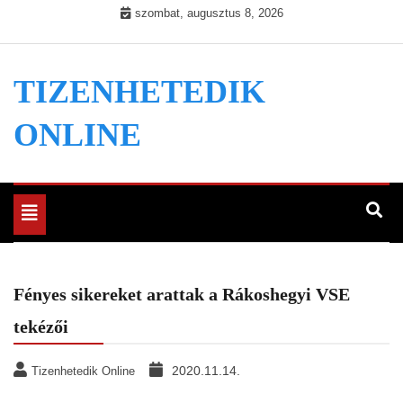
Skip
szombat, augusztus 8, 2026
to
content
TIZENHETEDIK
ONLINE
Toggle
navigation
Fényes sikereket arattak a Rákoshegyi VSE
tekézői
2020.11.14.
Tizenhetedik Online