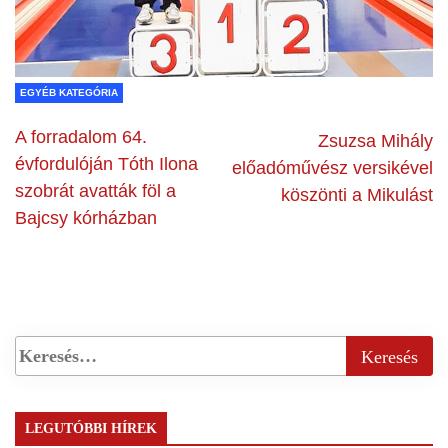
EGYÉB KATEGÓRIA
A forradalom 64.
Zsuzsa Mihály
évfordulóján Tóth Ilona
előadóművész versikével
szobrát avatták föl a
köszönti a Mikulást
Bajcsy kórházban
LEGUTÓBBI HÍREK