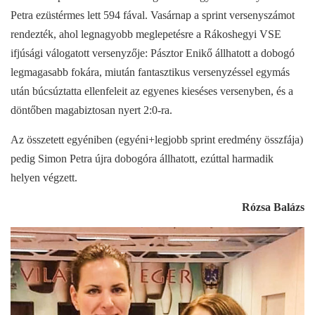
Petra ezüstérmes lett 594 fával. Vasárnap a sprint versenyszámot
rendezték, ahol legnagyobb meglepetésre a Rákoshegyi VSE
ifjúsági válogatott versenyzője: Pásztor Enikő állhatott a dobogó
legmagasabb fokára, miután fantasztikus versenyzéssel egymás
után búcsúztatta ellenfeleit az egyenes kieséses versenyben, és a
döntőben magabiztosan nyert 2:0-ra.
Az összetett egyéniben (egyéni+legjobb sprint eredmény összfája)
pedig Simon Petra újra dobogóra állhatott, ezúttal harmadik
helyen végzett.
Rózsa Balázs