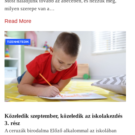
Most haladjunk tovább az ábécében, és nézzük meg,
milyen szerepe van a…
Read More
TIZENHETEDIK
Közeledik szeptember, közeledik az iskolakezdés
3. rész
A ceruzák birodalma Előző alkalommal az iskolában