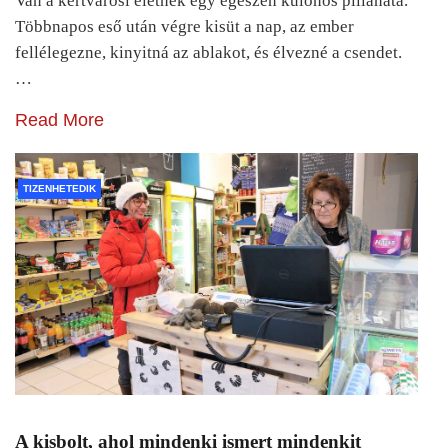
Van a kertvárosi életnek egy egészen különös pillanata.
Többnapos eső után végre kisüt a nap, az ember
fellélegezne, kinyitná az ablakot, és élvezné a csendet.
…
Read More
TIZENHETEDIK
A kisbolt, ahol mindenki ismert mindenkit