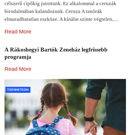
célszerű cipőkig jutottunk. Ez alkalommal a ceruzák
birodalmában kalandozunk. Ceruza A tanórák
elmaradhatatlan eszköze. A kínálat szinte végtelen,…
Read More
A Rákoshegyi Bartók Zeneház legfrissebb
programja
Read More
TIZENHETEDIK