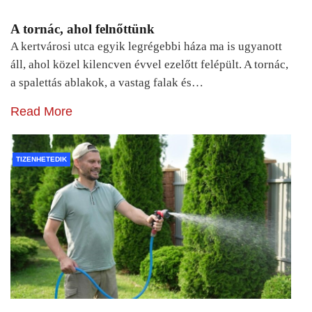
A tornác, ahol felnőttünk
A kertvárosi utca egyik legrégebbi háza ma is ugyanott
áll, ahol közel kilencven évvel ezelőtt felépült. A tornác,
a spalettás ablakok, a vastag falak és…
Read More
TIZENHETEDIK