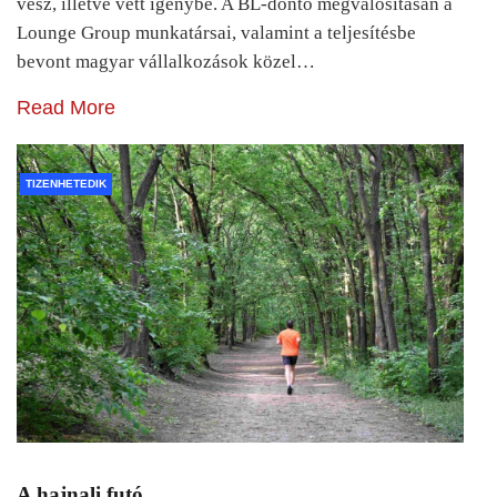
vesz, illetve vett igénybe. A BL-döntő megvalósításán a
Lounge Group munkatársai, valamint a teljesítésbe
bevont magyar vállalkozások közel…
Read More
TIZENHETEDIK
A hajnali futó