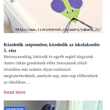
Közeledik szeptember, közeledik az iskolakezdés
5. rész
Harisnyanadrág, hátizsák és egyéb segítő tárgyaink
Amire ritkán gondolunk előre Sorozatunk előző
részeiben már számos olyan eszközzel
megismerkedtünk, amelyek nap, mint nap előkerülnek
az iskolában.…
Read More
TIZENHETEDIK