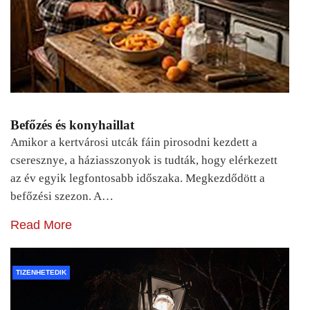
Befőzés és konyhaillat
Amikor a kertvárosi utcák fáin pirosodni kezdett a
cseresznye, a háziasszonyok is tudták, hogy elérkezett
az év egyik legfontosabb időszaka. Megkezdődött a
befőzési szezon. A…
Read More
TIZENHETEDIK