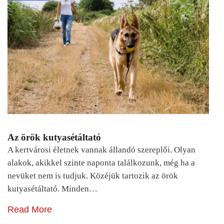
Az örök kutyasétáltató
A kertvárosi életnek vannak állandó szereplői. Olyan
alakok, akikkel szinte naponta találkozunk, még ha a
nevüket nem is tudjuk. Közéjük tartozik az örök
kutyasétáltató. Minden…
Read More