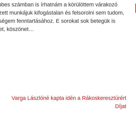
bbes számban is írhatnám a körülöttem várakozó
ett munkájuk kifogástalan és felsorolni sem tudom,
égem fenntartásához. E sorokat sok betegük is
net, köszönet…
Varga Lászlóné kapta idén a Rákoskeresztúrért
Díjat