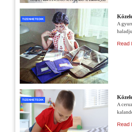
Közele
TIZENHETEDIK
A gyur
haladj
Read 
Közele
TIZENHETEDIK
A ceru
kaland
Read 