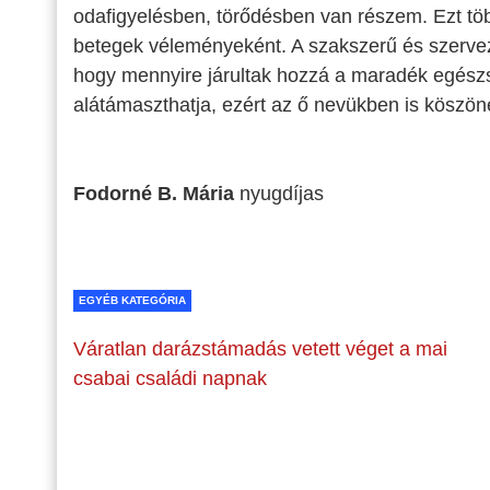
odafigyelésben, törődésben van részem. Ezt tö
betegek véleményeként. A szakszerű és szervez
hogy mennyire járultak hozzá a maradék egészs
alátámaszthatja, ezért az ő nevükben is köszö
Fodorné B. Mária
nyugdíjas
EGYÉB KATEGÓRIA
Váratlan darázstámadás vetett véget a mai
csabai családi napnak