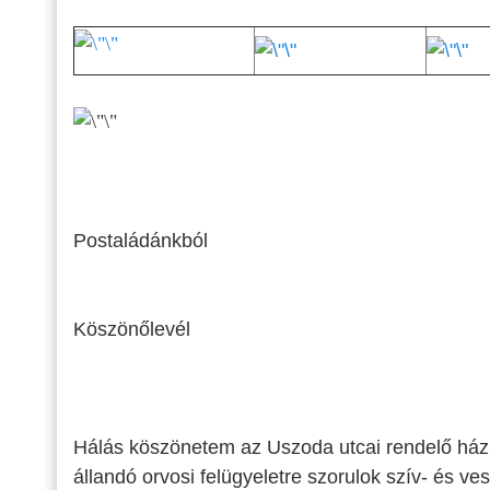
Postaládánkból
Köszönőlevél
Hálás köszönetem az Uszoda utcai rendelő házi
állandó orvosi felügyeletre szorulok szív- és ve