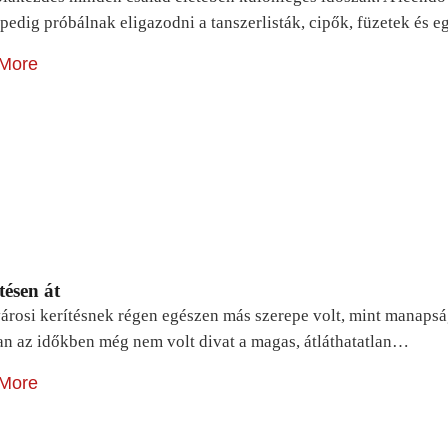
pedig próbálnak eligazodni a tanszerlisták, cipők, füzetek és
More
tésen át
árosi kerítésnek régen egészen más szerepe volt, mint manapsá
n az időkben még nem volt divat a magas, átláthatatlan…
More