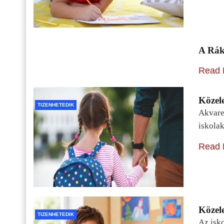
A Rák
Read 
Közele
TIZENHETEDIK
Akvarel
iskolak
Read 
Közele
TIZENHETEDIK
Az isko