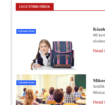
LEGUTÓBBI HÍREK
Közele
TIZENHETEDIK
Mi kerü
részbe
Read 
Mikor 
TIZENHETEDIK
Szülők
Minisz
Read 