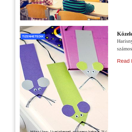
Közele
TIZENHETEDIK
Harisn
számos
Read 