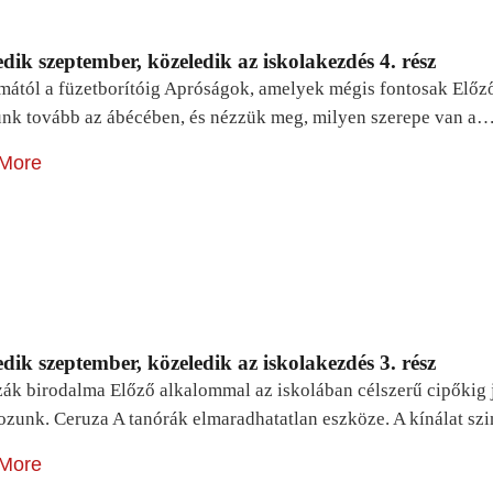
dik szeptember, közeledik az iskolakezdés 4. rész
mától a füzetborítóig Apróságok, amelyek mégis fontosak Előz
unk tovább az ábécében, és nézzük meg, milyen szerepe van a
More
dik szeptember, közeledik az iskolakezdés 3. rész
zák birodalma Előző alkalommal az iskolában célszerű cipőkig 
ozunk. Ceruza A tanórák elmaradhatatlan eszköze. A kínálat sz
More