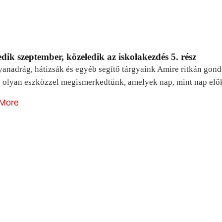
dik szeptember, közeledik az iskolakezdés 5. rész
yanadrág, hátizsák és egyéb segítő tárgyaink Amire ritkán gon
 olyan eszközzel megismerkedtünk, amelyek nap, mint nap elő
More