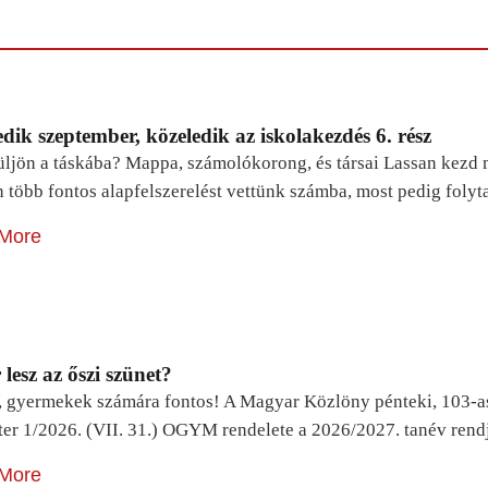
dik szeptember, közeledik az iskolakezdés 6. rész
ljön a táskába? Mappa, számolókorong, és társai Lassan kezd m
n több fontos alapfelszerelést vettünk számba, most pedig foly
More
lesz az őszi szünet?
, gyermekek számára fontos! A Magyar Közlöny pénteki, 103-a
ter 1/2026. (VII. 31.) OGYM rendelete a 2026/2027. tanév rend
More