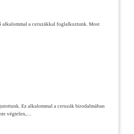
ő alkalommal a ceruzákkal foglalkoztunk. Most
…
jutottunk. Ez alkalommal a ceruzák birodalmában
inte végtelen,…