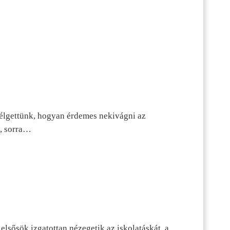
szélgettünk, hogyan érdemes nekivágni az
n, sorra…
lsősök izgatottan nézegetik az iskolatáskát, a