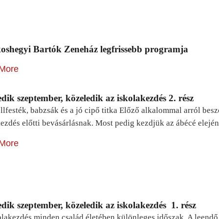
oshegyi Bartók Zeneház legfrissebb programja
More
dik szeptember, közeledik az iskolakezdés 2. rész
lfesték, babzsák és a jó cipő titka Előző alkalommal arról be
ezdés előtti bevásárlásnak. Most pedig kezdjük az ábécé elejé
More
dik szeptember, közeledik az iskolakezdés 1. rész
lakezdés minden család életében különleges időszak. A leendő e