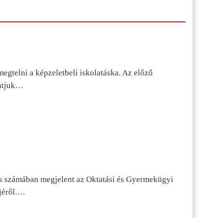
egtelni a képzeletbeli iskolatáska. Az előző
tatjuk…
s számában megjelent az Oktatási és Gyermekügyi
jéről.…