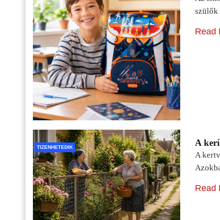
szülők 
Read 
A kerí
TIZENHETEDIK
A kertv
Azokba
Read 