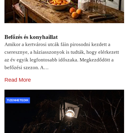
Befőzés és konyhaillat
Amikor a kertvárosi utcák fáin pirosodni kezdett a
cseresznye, a háziasszonyok is tudták, hogy elérkezett
az év egyik legfontosabb időszaka. Megkezdődött a
befőzési szezon. A…
Read More
TIZENHETEDIK