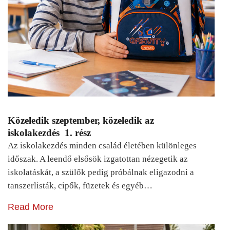
Közeledik szeptember, közeledik az
iskolakezdés 1. rész
Az iskolakezdés minden család életében különleges
időszak. A leendő elsősök izgatottan nézegetik az
iskolatáskát, a szülők pedig próbálnak eligazodni a
tanszerlisták, cipők, füzetek és egyéb…
Read More