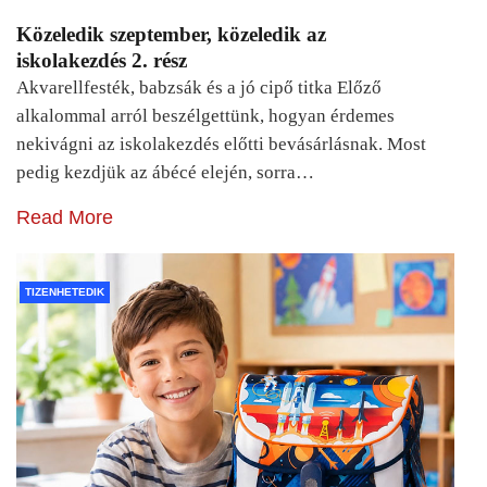
Közeledik szeptember, közeledik az
iskolakezdés 2. rész
Akvarellfesték, babzsák és a jó cipő titka Előző
alkalommal arról beszélgettünk, hogyan érdemes
nekivágni az iskolakezdés előtti bevásárlásnak. Most
pedig kezdjük az ábécé elején, sorra…
Read More
TIZENHETEDIK