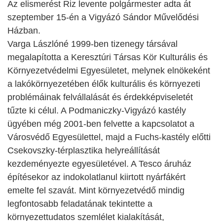
Az elismerést Riz levente polgármester adta át
szeptember 15-én a Vigyázó Sándor Művelődési
Házban.
Varga Lászlóné 1999-ben tizenegy társával
megalapította a Keresztúri Társas Kör Kulturális és
Környezetvédelmi Egyesületet, melynek elnökeként
a lakókörnyezetében élők kulturális és környezeti
problémáinak felvállalását és érdekképviseletét
tűzte ki célul. A Podmaniczky-Vigyázó kastély
ügyében még 2001-ben felvette a kapcsolatot a
Városvédő Egyesülettel, majd a Fuchs-kastély előtti
Csekovszky-térplasztika helyreállítását
kezdeményezte egyesületével. A Tesco áruház
építésekor az indokolatlanul kiirtott nyárfákért
emelte fel szavát. Mint környezetvédő mindig
legfontosabb feladatának tekintette a
környezettudatos szemlélet kialakítását,