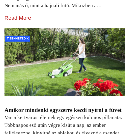
Nem más ő, mint a hajnali futó. Miközben a…
Read More
TIZENHETEDIK
Amikor mindenki egyszerre kezdi nyírni a füvet
Van a kertvárosi életnek egy egészen különös pillanata.
Többnapos eső után végre kisüt a nap, az ember
fellélegezne, kinyitná az ablakot, és élvezné a csendet.