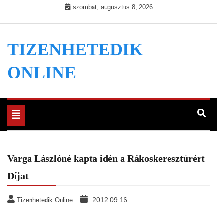
Skip
szombat, augusztus 8, 2026
to
content
TIZENHETEDIK
ONLINE
Toggle
navigation
Varga Lászlóné kapta idén a Rákoskeresztúrért
Díjat
2012.09.16.
Tizenhetedik Online