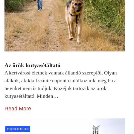
Az örök kutyasétáltató
A kertvárosi életnek vannak állandó szereplői. Olyan
alakok, akikkel szinte naponta találkozunk, még ha a
nevüket nem is tudjuk. Közéjük tartozik az örök
kutyasétáltató. Minden…
Read More
TIZENHETEDIK