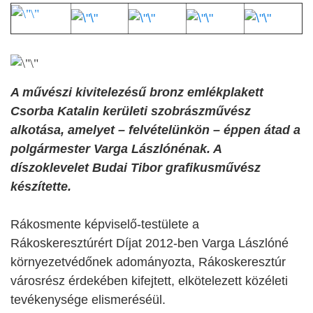
A művészi kivitelezésű bronz emlékplakett
Csorba Katalin kerületi szobrászművész
alkotása, amelyet – felvételünkön – éppen átad a
polgármester Varga Lászlónénak. A
díszoklevelet Budai Tibor grafikusművész
készítette.
Rákosmente képviselő-testülete a
Rákoskeresztúrért Díjat 2012-ben Varga Lászlóné
környezetvédőnek adományozta, Rákoskeresztúr
városrész érdekében kifejtett, elkötelezett közéleti
tevékenysége elismeréséül.