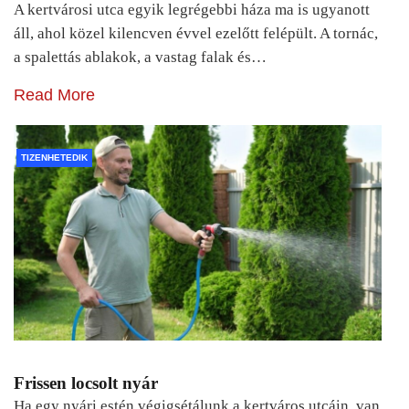
A kertvárosi utca egyik legrégebbi háza ma is ugyanott
áll, ahol közel kilencven évvel ezelőtt felépült. A tornác,
a spalettás ablakok, a vastag falak és…
Read More
TIZENHETEDIK
Frissen locsolt nyár
Ha egy nyári estén végigsétálunk a kertváros utcáin, van