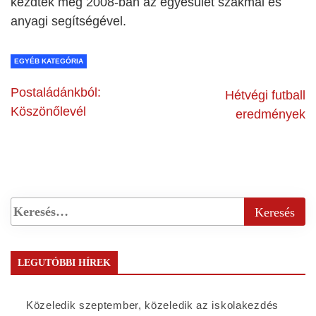
kezdték meg 2008-ban az egyesület szakmai és
anyagi segítségével.
EGYÉB KATEGÓRIA
Postaládánkból:
Hétvégi futball
Köszönőlevél
eredmények
LEGUTÓBBI HÍREK
Közeledik szeptember, közeledik az iskolakezdés