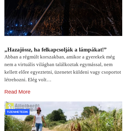
„Hazajössz, ha felkapcsolják a lámpákat!”
Abban a régmúlt korszakban, amikor a gyerekek még
nem a virtuális világban találkoztak egymással, nem
kellett előre egyeztetni, üzenetet küldeni vagy csoportot
létrehozni. Elég volt…
Read More
TIZENHETEDIK