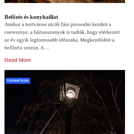
Befőzés és konyhaillat
Amikor a kertvárosi utcák fáin pirosodni kezdett a
cseresznye, a háziasszonyok is tudták, hogy elérkezett
az év egyik legfontosabb időszaka. Megkezdődött a
befőzési szezon. A…
Read More
TIZENHETEDIK