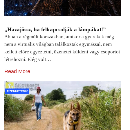
„Hazajössz, ha felkapcsolják a lámpákat!”
Abban a régmúlt korszakban, amikor a gyerekek még
nem a virtuális világban találkoztak egymással, nem
kellett előre egyeztetni, üzenetet küldeni vagy csoportot
létrehozni. Elég volt…
Read More
TIZENHETEDIK