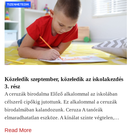
TIZENHETEDIK
Közeledik szeptember, közeledik az iskolakezdés
3. rész
A ceruzák birodalma Előző alkalommal az iskolában
célszerű cipőkig jutottunk. Ez alkalommal a ceruzák
birodalmában kalandozunk. Ceruza A tanórák
elmaradhatatlan eszköze. A kínálat szinte végtelen,…
Read More