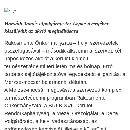
Horváth Tamás alpolgármester Lepke nyergében
készülődik az akció megindítására
Rákosmente Önkormányzata – helyi szervezetek
összefogásával – második alkalommal szervez két
napos közös akciót a kerület kiemelt
természetvédelmi területén ma és holnap. Erről
tartottak sajtótájékoztatóval egybekötött eligazítást a
Merzse-mocsár bejáratánál délután.
A Merzse-mocsár megóvására szervezett komplex
természetvédelmi programban Rákosmente
Önkormányzata, a BRFK XVII. kerületi
Rendőrkapitányság, a Mezei Őrszolgálat, a Delta
Polgárőrség, a helyi vadásztársaság, az
erdőgazdaság képviselői, illetve a külterületi