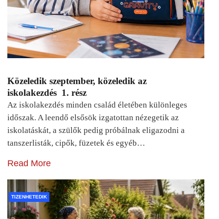
Közeledik szeptember, közeledik az
iskolakezdés 1. rész
Az iskolakezdés minden család életében különleges
időszak. A leendő elsősök izgatottan nézegetik az
iskolatáskát, a szülők pedig próbálnak eligazodni a
tanszerlisták, cipők, füzetek és egyéb…
Read More
TIZENHETEDIK