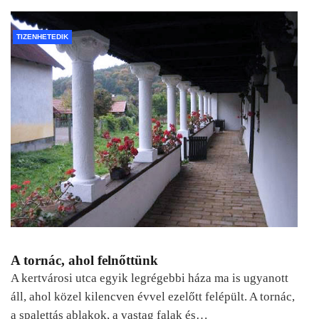
TIZENHETEDIK
A tornác, ahol felnőttünk
A kertvárosi utca egyik legrégebbi háza ma is ugyanott
áll, ahol közel kilencven évvel ezelőtt felépült. A tornác,
a spalettás ablakok, a vastag falak és…