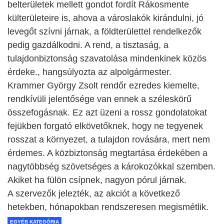
belterületek mellett gondot fordít Rákosmente
külterületeire is, ahova a városlakók kirándulni, jó
levegőt szívni járnak, a földterülettel rendelkezők
pedig gazdálkodni. A rend, a tisztaság, a
tulajdonbiztonság szavatolása mindenkinek közös
érdeke., hangsúlyozta az alpolgármester.
Krammer György Zsolt rendőr ezredes kiemelte,
rendkívüli jelentősége van ennek a széleskörű
összefogásnak. Ez azt üzeni a rossz gondolatokat
fejükben forgató elkövetőknek, hogy ne tegyenek
rosszat a környezet, a tulajdon rovására, mert nem
érdemes. A közbiztonság megtartása érdekében a
nagytöbbség szövetséges a károkozókkal szemben.
Akiket ha fülön csípnek, nagyon pórul járnak.
A szervezők jelezték, az akciót a következő
hetekben, hónapokban rendszeresen megismétlik.
EGYÉB KATEGÓRIA