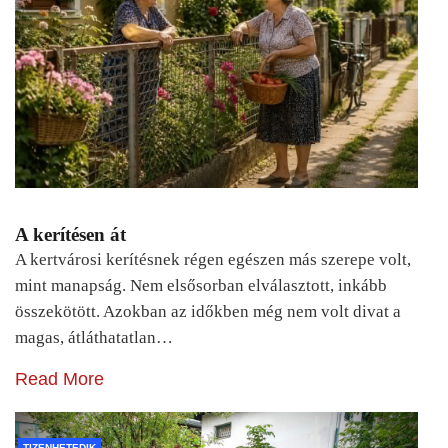
A kerítésen át
A kertvárosi kerítésnek régen egészen más szerepe volt,
mint manapság. Nem elsősorban elválasztott, inkább
összekötött. Azokban az időkben még nem volt divat a
magas, átláthatatlan…
Read More
TIZENHETEDIK