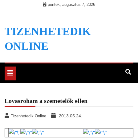
Skip
péntek, augusztus 7, 2026
to
content
TIZENHETEDIK
ONLINE
Toggle
navigation
Lovasroham a szemetelők ellen
2013.05.24.
Tizenhetedik Online