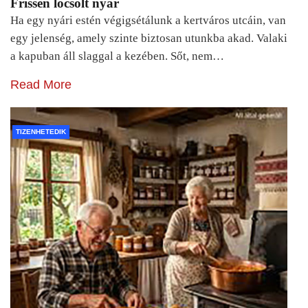
Frissen locsolt nyár
Ha egy nyári estén végigsétálunk a kertváros utcáin, van
egy jelenség, amely szinte biztosan utunkba akad. Valaki
a kapuban áll slaggal a kezében. Sőt, nem…
Read More
TIZENHETEDIK