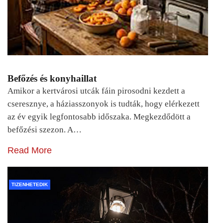
Befőzés és konyhaillat
Amikor a kertvárosi utcák fáin pirosodni kezdett a
cseresznye, a háziasszonyok is tudták, hogy elérkezett
az év egyik legfontosabb időszaka. Megkezdődött a
befőzési szezon. A…
Read More
TIZENHETEDIK