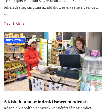
Többnapos eső után végre kisüt a nap, az ember
fellélegezne, kinyitná az ablakot, és élvezné a csendet.
…
Read More
TIZENHETEDIK
A kisbolt, ahol mindenki ismert mindenkit
Régen a kisboltba nemcsak kenyérért járt az ember.