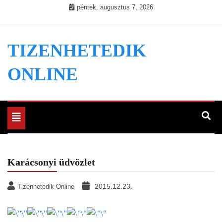
Skip
péntek, augusztus 7, 2026
to
content
TIZENHETEDIK
ONLINE
Toggle
navigation
Karácsonyi üdvözlet
2015.12.23.
Tizenhetedik Online