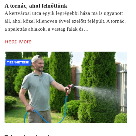
A tornác, ahol felnőttünk
A kertvárosi utca egyik legrégebbi háza ma is ugyanott
áll, ahol közel kilencven évvel ezelőtt felépült. A tornác,
a spalettás ablakok, a vastag falak és…
Read More
TIZENHETEDIK