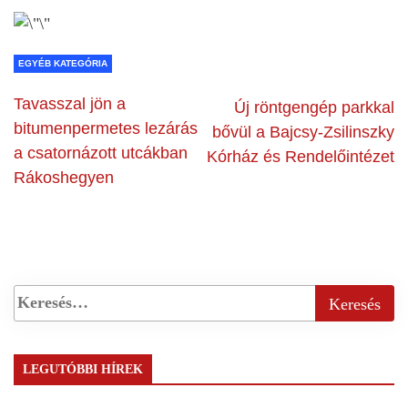
EGYÉB KATEGÓRIA
Tavasszal jön a
Új röntgengép parkkal
bitumenpermetes lezárás
bővül a Bajcsy-Zsilinszky
a csatornázott utcákban
Kórház és Rendelőintézet
Rákoshegyen
LEGUTÓBBI HÍREK