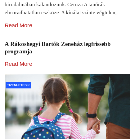
birodalmában kalandozunk. Ceruza A tanórák
elmaradhatatlan eszköze. A kínálat szinte végtelen,…
Read More
A Rákoshegyi Bartók Zeneház legfrissebb
programja
Read More
TIZENHETEDIK