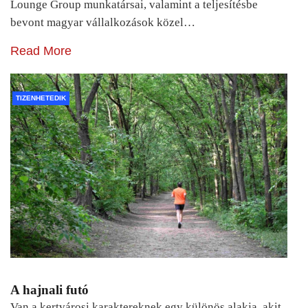
Lounge Group munkatársai, valamint a teljesítésbe
bevont magyar vállalkozások közel…
Read More
TIZENHETEDIK
A hajnali futó
Van a kertvárosi karaktereknek egy különös alakja, akit