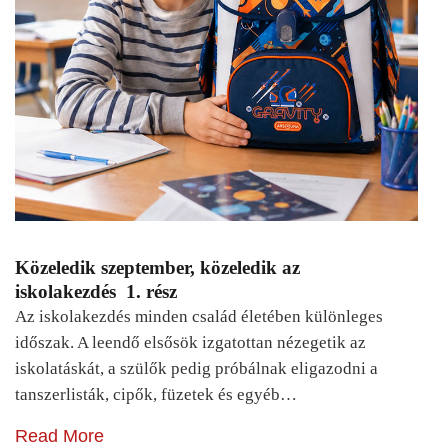
Közeledik szeptember, közeledik az
iskolakezdés 1. rész
Az iskolakezdés minden család életében különleges
időszak. A leendő elsősök izgatottan nézegetik az
iskolatáskát, a szülők pedig próbálnak eligazodni a
tanszerlisták, cipők, füzetek és egyéb…
Read More