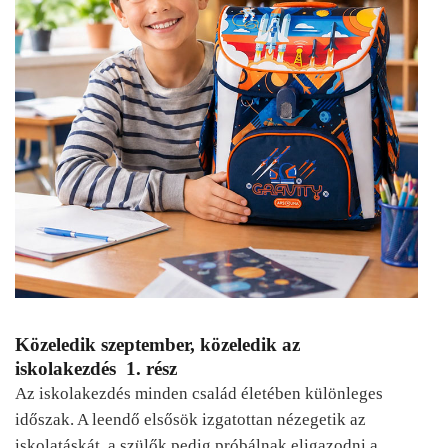
Közeledik szeptember, közeledik az
iskolakezdés 1. rész
Az iskolakezdés minden család életében különleges
időszak. A leendő elsősök izgatottan nézegetik az
iskolatáskát, a szülők pedig próbálnak eligazodni a