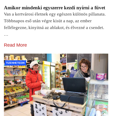
Amikor mindenki egyszerre kezdi nyírni a füvet
Van a kertvárosi életnek egy egészen különös pillanata.
Többnapos eső után végre kisüt a nap, az ember
fellélegezne, kinyitná az ablakot, és élvezné a csendet.
…
Read More
TIZENHETEDIK