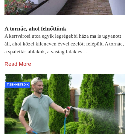
A tornác, ahol felnőttünk
A kertvárosi utca egyik legrégebbi háza ma is ugyanott
áll, ahol közel kilencven évvel ezelőtt felépült. A tornác,
a spalettás ablakok, a vastag falak és…
Read More
TIZENHETEDIK