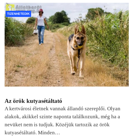
TIZENHETEDIK
Az örök kutyasétáltató
A kertvárosi életnek vannak állandó szereplői. Olyan
alakok, akikkel szinte naponta találkozunk, még ha a
nevüket nem is tudjuk. Közéjük tartozik az örök
kutyasétáltató. Minden…