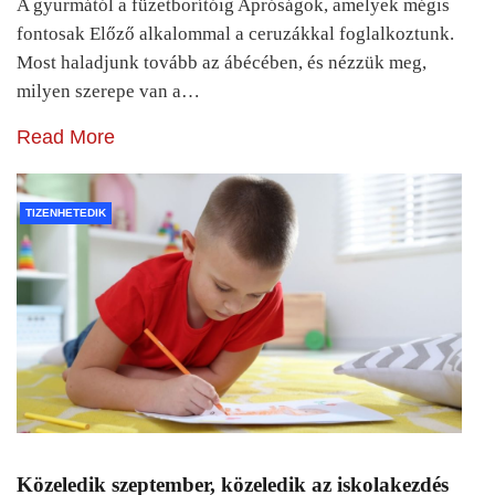
A gyurmától a füzetborítóig Apróságok, amelyek mégis
fontosak Előző alkalommal a ceruzákkal foglalkoztunk.
Most haladjunk tovább az ábécében, és nézzük meg,
milyen szerepe van a…
Read More
TIZENHETEDIK
Közeledik szeptember, közeledik az iskolakezdés