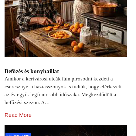
Befőzés és konyhaillat
Amikor a kertvárosi utcák fáin pirosodni kezdett a
cseresznye, a háziasszonyok is tudták, hogy elérkezett
az év egyik legfontosabb időszaka. Megkezdődött a
befőzési szezon. A…
Read More
TIZENHETEDIK