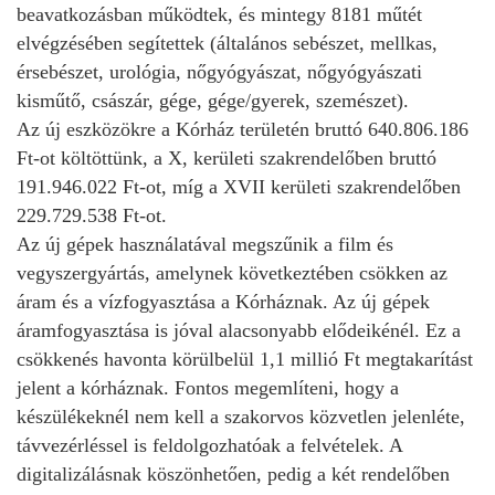
beavatkozásban működtek, és mintegy 8181 műtét
elvégzésében segítettek (általános sebészet, mellkas,
érsebészet, urológia, nőgyógyászat, nőgyógyászati
kisműtő, császár, gége, gége/gyerek, szemészet).
Az új eszközökre a Kórház területén bruttó 640.806.186
Ft-ot költöttünk, a X, kerületi szakrendelőben bruttó
191.946.022 Ft-ot, míg a XVII kerületi szakrendelőben
229.729.538 Ft-ot.
Az új gépek használatával megszűnik a film és
vegyszergyártás, amelynek következtében csökken az
áram és a vízfogyasztása a Kórháznak. Az új gépek
áramfogyasztása is jóval alacsonyabb elődeikénél. Ez a
csökkenés havonta körülbelül 1,1 millió Ft megtakarítást
jelent a kórháznak. Fontos megemlíteni, hogy a
készülékeknél nem kell a szakorvos közvetlen jelenléte,
távvezérléssel is feldolgozhatóak a felvételek. A
digitalizálásnak köszönhetően, pedig a két rendelőben