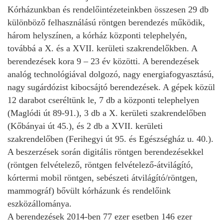
Kórházunkban és rendelőintézeteinkben összesen 29 db
különböző felhasználású röntgen berendezés működik,
három helyszínen, a kórház központi telephelyén,
továbbá a X. és a XVII. kerületi szakrendelőkben. A
berendezések kora 9 – 23 év közötti. A berendezések
analóg technológiával dolgozó, nagy energiafogyasztású,
nagy sugárdózist kibocsájtó berendezések. A gépek közül
12 darabot cseréltünk le, 7 db a központi telephelyen
(Maglódi út 89-91.), 3 db a X. kerületi szakrendelőben
(Kőbányai út 45.), és 2 db a XVII. kerületi
szakrendelőben (Ferihegyi út 95. és Egészségház u. 40.).
A beszerzések során digitális röntgen berendezésekkel
(röntgen felvételező, röntgen felvételező-átvilágító,
kórtermi mobil röntgen, sebészeti átvilágító/röntgen,
mammográf) bővült kórházunk és rendelőink
eszközállománya.
A berendezések 2014-ben 77 ezer esetben 146 ezer