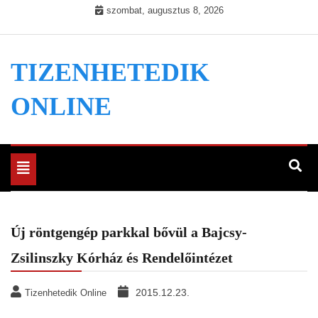
Skip
szombat, augusztus 8, 2026
to
content
TIZENHETEDIK
ONLINE
Toggle
navigation
Új röntgengép parkkal bővül a Bajcsy-
Zsilinszky Kórház és Rendelőintézet
2015.12.23.
Tizenhetedik Online