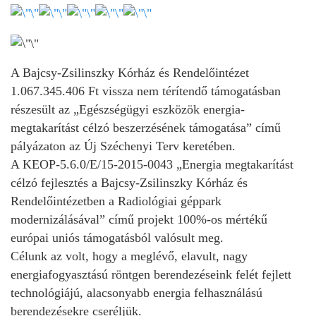
A Bajcsy-Zsilinszky Kórház és Rendelőintézet
1.067.345.406 Ft vissza nem térítendő támogatásban
részesült az „Egészségügyi eszközök energia-
megtakarítást célzó beszerzésének támogatása” című
pályázaton az Új Széchenyi Terv keretében.
A KEOP-5.6.0/E/15-2015-0043 „Energia megtakarítást
célzó fejlesztés a Bajcsy-Zsilinszky Kórház és
Rendelőintézetben a Radiológiai géppark
modernizálásával” című projekt 100%-os mértékű
európai uniós támogatásból valósult meg.
Célunk az volt, hogy a meglévő, elavult, nagy
energiafogyasztású röntgen berendezéseink felét fejlett
technológiájú, alacsonyabb energia felhasználású
berendezésekre cseréljük.