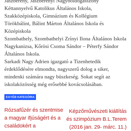
Jászberény, Jászberényi Nagyboldogasszony
Kéttannyelvű Katolikus Általános Iskola,
Szakközépiskola, Gimnázium és Kollégium
Törökbálint, Bálint Márton Általános Iskola és
Középiskola
Szombathely, Szombathelyi Zrínyi Ilona Általános Iskola
Nagykanizsa, Kőrösi Csoma Sándor – Péterfy Sándor
Általános Iskola.
Sarkadi Nagy Adrien igazgató a Tizenhetedik
érdeklődésére elmondta, nagyszerű dolog a siker,
mindenki számára nagy büszkeség. Sokat segít az
iskolaközösség még erősebbé kovácsolásában.
EGYÉB KATEGÓRIA
Rózsafűzér és szentmise
Képzőművészeti kiállítás
a magyar ifjúságért és a
és szimpózium B.L.Terem
családokért a
(2016 jan. 29- márc. 11.)