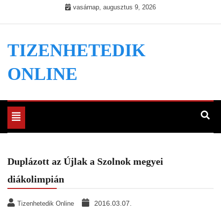
Skip
vasárnap, augusztus 9, 2026
to
content
TIZENHETEDIK
ONLINE
Toggle
navigation
Duplázott az Újlak a Szolnok megyei
diákolimpián
2016.03.07.
Tizenhetedik Online