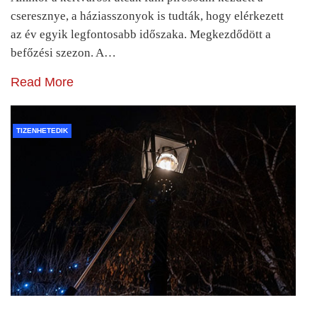
cseresznye, a háziasszonyok is tudták, hogy elérkezett
az év egyik legfontosabb időszaka. Megkezdődött a
befőzési szezon. A…
Read More
TIZENHETEDIK