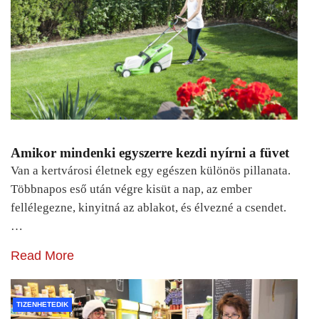
Amikor mindenki egyszerre kezdi nyírni a füvet
Van a kertvárosi életnek egy egészen különös pillanata.
Többnapos eső után végre kisüt a nap, az ember
fellélegezne, kinyitná az ablakot, és élvezné a csendet.
…
Read More
TIZENHETEDIK