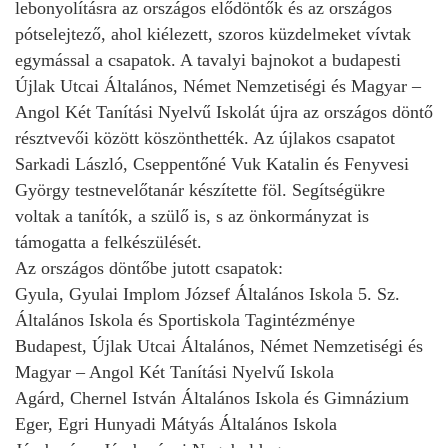
lebonyolításra az országos elődöntők és az országos
pótselejtező, ahol kiélezett, szoros küzdelmeket vívtak
egymással a csapatok. A tavalyi bajnokot a budapesti
Újlak Utcai Általános, Német Nemzetiségi és Magyar –
Angol Két Tanítási Nyelvű Iskolát újra az országos döntő
résztvevői között köszönthették. Az újlakos csapatot
Sarkadi László, Cseppentőné Vuk Katalin és Fenyvesi
György testnevelőtanár készítette föl. Segítségükre
voltak a tanítók, a szülő is, s az önkormányzat is
támogatta a felkészülését.
Az országos döntőbe jutott csapatok:
Gyula, Gyulai Implom József Általános Iskola 5. Sz.
Általános Iskola és Sportiskola Tagintézménye
Budapest, Újlak Utcai Általános, Német Nemzetiségi és
Magyar – Angol Két Tanítási Nyelvű Iskola
Agárd, Chernel István Általános Iskola és Gimnázium
Eger, Egri Hunyadi Mátyás Általános Iskola