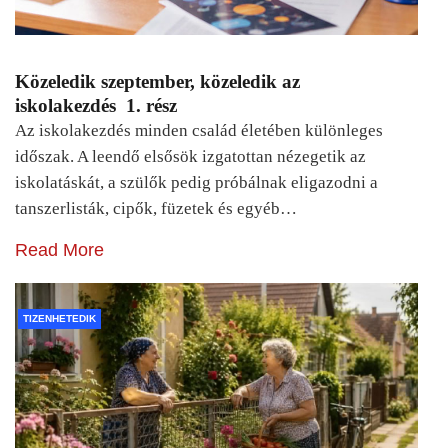
Közeledik szeptember, közeledik az
iskolakezdés 1. rész
Az iskolakezdés minden család életében különleges
időszak. A leendő elsősök izgatottan nézegetik az
iskolatáskát, a szülők pedig próbálnak eligazodni a
tanszerlisták, cipők, füzetek és egyéb…
Read More
TIZENHETEDIK