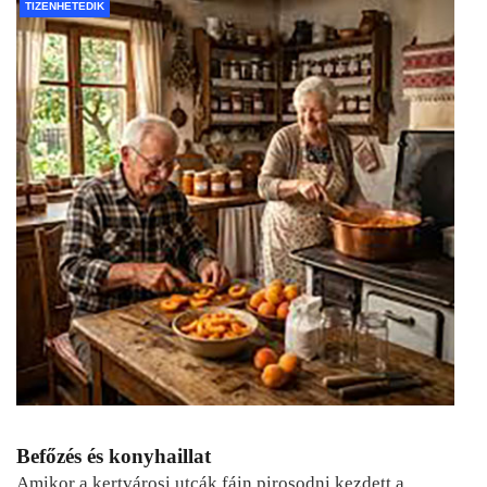
TIZENHETEDIK
Befőzés és konyhaillat
Amikor a kertvárosi utcák fáin pirosodni kezdett a