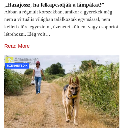
„Hazajössz, ha felkapcsolják a lámpákat!”
Abban a régmúlt korszakban, amikor a gyerekek még
nem a virtuális világban találkoztak egymással, nem
kellett előre egyeztetni, üzenetet küldeni vagy csoportot
létrehozni. Elég volt…
Read More
TIZENHETEDIK