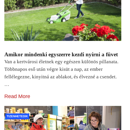
Amikor mindenki egyszerre kezdi nyírni a füvet
Van a kertvárosi életnek egy egészen különös pillanata.
Többnapos eső után végre kisüt a nap, az ember
fellélegezne, kinyitná az ablakot, és élvezné a csendet.
…
Read More
TIZENHETEDIK