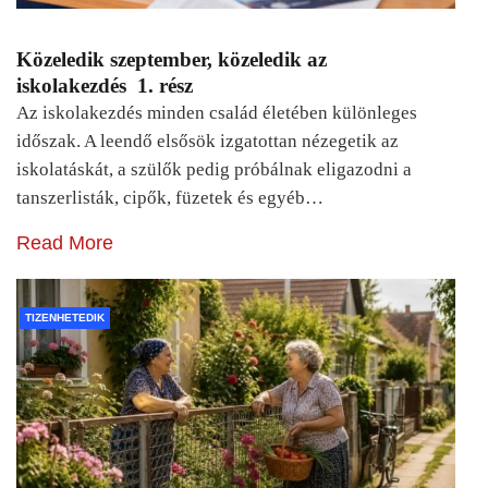
Közeledik szeptember, közeledik az
iskolakezdés 1. rész
Az iskolakezdés minden család életében különleges
időszak. A leendő elsősök izgatottan nézegetik az
iskolatáskát, a szülők pedig próbálnak eligazodni a
tanszerlisták, cipők, füzetek és egyéb…
Read More
TIZENHETEDIK