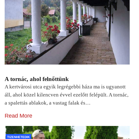
A tornác, ahol felnőttünk
A kertvárosi utca egyik legrégebbi háza ma is ugyanott
áll, ahol közel kilencven évvel ezelőtt felépült. A tornác,
a spalettás ablakok, a vastag falak és…
Read More
TIZENHETEDIK