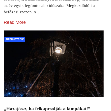
az év egyik legfontosabb időszaka. Megkezdődött a
befőzési szezon. A…
Read More
TIZENHETEDIK
„Hazajössz, ha felkapcsolják a lámpákat!”