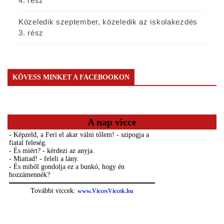
4. rész
Közeledik szeptember, közeledik az iskolakezdés
3. rész
KÖVESS MINKET A FACEBOOKON
A nap vicce