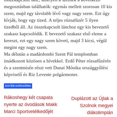
megosztásban találhatók: egymás mellett szorosan 10 kis
szem, majd egy távolabb lévő vagy nagy szem. Ezt úgy
hívják, hogy egy tized. A teljes rózsafüzér 5 ilyen
tizedből áll. Az összekapcsolt lánchoz egy kis bevezető
szakasz kapcsolódik. E bevezető szakasz első eleme a
kereszt, ezt egy nagy szem követi, majd 3 kicsi, végül
megint egy nagy szem.
Ma délután a madárdombi Szent Pál templomban
imádkozott közösen a hívekkel. Erdő Péter rózsafűzérén
és a szentmisén részt vett Dunai Mónika országgyűlési
képviselő és Riz Levente polgármester.
EGYÉB KATEGÓRIA
Rákoshegy két csapata
Duplázott az Újlak a
nyerte az óvodások Makk
Szolnok megyei
Marci Sportvetélkedőjét
diákolimpián