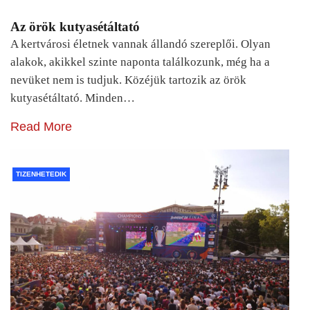
Az örök kutyasétáltató
A kertvárosi életnek vannak állandó szereplői. Olyan
alakok, akikkel szinte naponta találkozunk, még ha a
nevüket nem is tudjuk. Közéjük tartozik az örök
kutyasétáltató. Minden…
Read More
TIZENHETEDIK