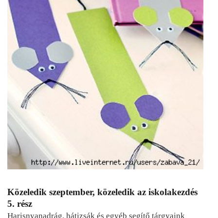
Közeledik szeptember, közeledik az iskolakezdés
5. rész
Harisnyanadrág, hátizsák és egyéb segítő tárgyaink