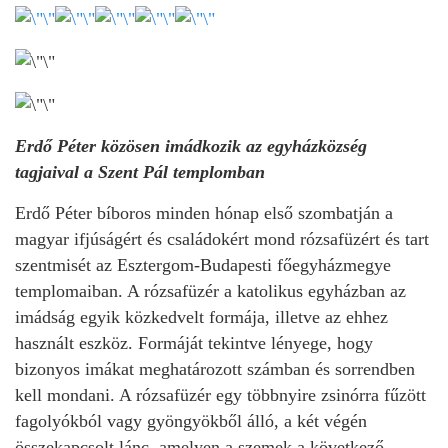
Erdő Péter közösen imádkozik az egyházközség
tagjaival a Szent Pál templomban
Erdő Péter bíboros minden hónap első szombatján a
magyar ifjúságért és családokért mond rózsafüzért és tart
szentmisét az Esztergom-Budapesti főegyházmegye
templomaiban. A rózsafüzér a katolikus egyházban az
imádság egyik közkedvelt formája, illetve az ehhez
használt eszköz. Formáját tekintve lényege, hogy
bizonyos imákat meghatározott számban és sorrendben
kell mondani. A rózsafüzér egy többnyire zsinórra fűzött
fagolyókból vagy gyöngyökből álló, a két végén
összekapcsolt lánc, amelyen a szemek a következő