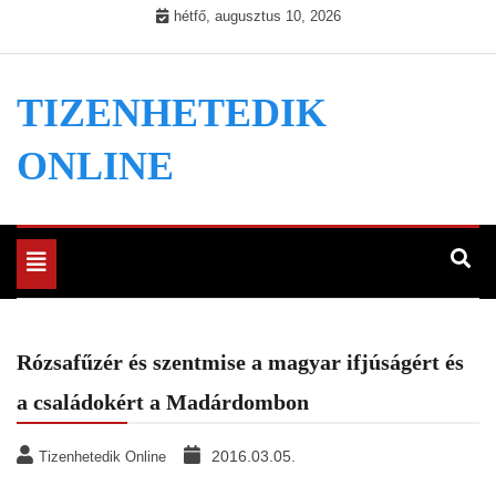
Skip
hétfő, augusztus 10, 2026
to
content
TIZENHETEDIK
ONLINE
Toggle
navigation
Rózsafűzér és szentmise a magyar ifjúságért és
a családokért a Madárdombon
2016.03.05.
Tizenhetedik Online