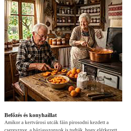
Befőzés és konyhaillat
Amikor a kertvárosi utcák fáin pirosodni kezdett a
cseresznye, a háziasszonyok is tudták, hogy elérkezett