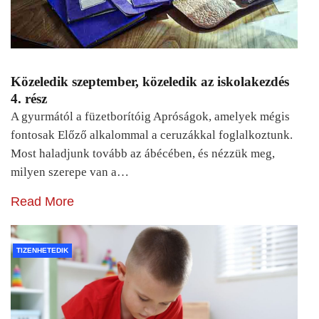
Közeledik szeptember, közeledik az iskolakezdés
4. rész
A gyurmától a füzetborítóig Apróságok, amelyek mégis
fontosak Előző alkalommal a ceruzákkal foglalkoztunk.
Most haladjunk tovább az ábécében, és nézzük meg,
milyen szerepe van a…
Read More
TIZENHETEDIK