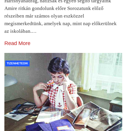
Harisnyanadrág, hátizsák és egyéb segítő tárgyaink
Amire ritkán gondolunk előre Sorozatunk előző
részeiben már számos olyan eszközzel
megismerkedtünk, amelyek nap, mint nap előkerülnek
az iskolában.…
Read More
TIZENHETEDIK