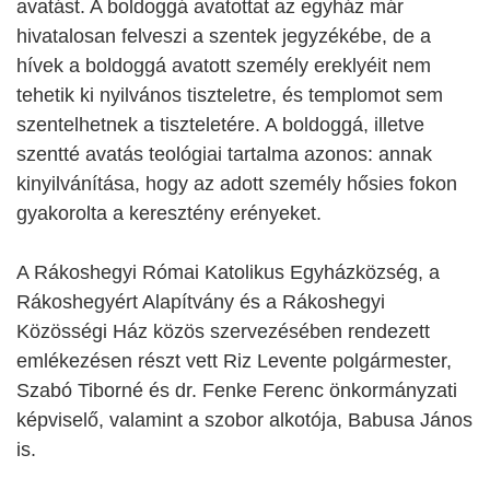
avatást. A boldoggá avatottat az egyház már
hivatalosan felveszi a szentek jegyzékébe, de a
hívek a boldoggá avatott személy ereklyéit nem
tehetik ki nyilvános tiszteletre, és templomot sem
szentelhetnek a tiszteletére. A boldoggá, illetve
szentté avatás teológiai tartalma azonos: annak
kinyilvánítása, hogy az adott személy hősies fokon
gyakorolta a keresztény erényeket.
A Rákoshegyi Római Katolikus Egyházközség, a
Rákoshegyért Alapítvány és a Rákoshegyi
Közösségi Ház közös szervezésében rendezett
emlékezésen részt vett Riz Levente polgármester,
Szabó Tiborné és dr. Fenke Ferenc önkormányzati
képviselő, valamint a szobor alkotója, Babusa János
is.