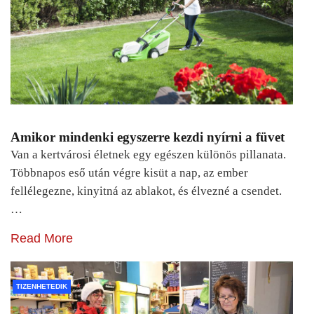
Amikor mindenki egyszerre kezdi nyírni a füvet
Van a kertvárosi életnek egy egészen különös pillanata.
Többnapos eső után végre kisüt a nap, az ember
fellélegezne, kinyitná az ablakot, és élvezné a csendet.
…
Read More
TIZENHETEDIK