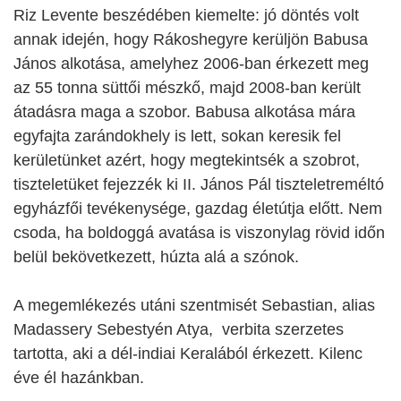
Riz Levente beszédében kiemelte: jó döntés volt
annak idején, hogy Rákoshegyre kerüljön Babusa
János alkotása, amelyhez 2006-ban érkezett meg
az 55 tonna süttői mészkő, majd 2008-ban került
átadásra maga a szobor. Babusa alkotása mára
egyfajta zarándokhely is lett, sokan keresik fel
kerületünket azért, hogy megtekintsék a szobrot,
tiszteletüket fejezzék ki II. János Pál tiszteletreméltó
egyházfői tevékenysége, gazdag életútja előtt. Nem
csoda, ha boldoggá avatása is viszonylag rövid időn
belül bekövetkezett, húzta alá a szónok.
A megemlékezés utáni szentmisét Sebastian, alias
Madassery Sebestyén Atya, verbita szerzetes
tartotta, aki a dél-indiai Keralából érkezett. Kilenc
éve él hazánkban.