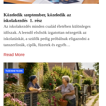
Közeledik szeptember, közeledik az
iskolakezdés 1. rész
Az iskolakezdés minden család életében különleges
időszak. A leendő elsősök izgatottan nézegetik az
iskolatáskát, a szülők pedig próbálnak eligazodni a
tanszerlisták, cipők, füzetek és egyéb…
Read More
TIZENHETEDIK