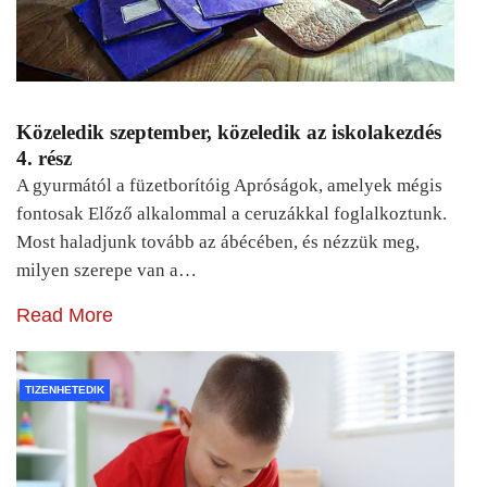
Közeledik szeptember, közeledik az iskolakezdés
4. rész
A gyurmától a füzetborítóig Apróságok, amelyek mégis
fontosak Előző alkalommal a ceruzákkal foglalkoztunk.
Most haladjunk tovább az ábécében, és nézzük meg,
milyen szerepe van a…
Read More
TIZENHETEDIK