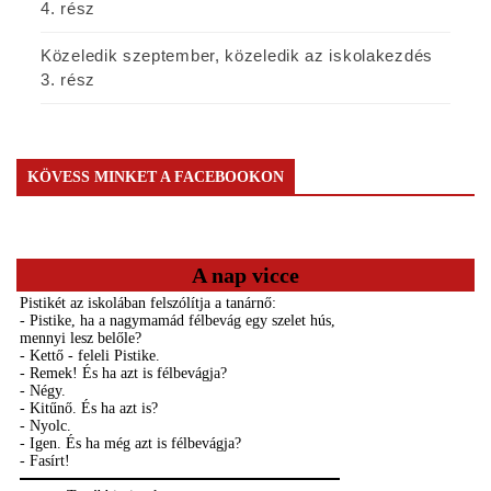
4. rész
Közeledik szeptember, közeledik az iskolakezdés
3. rész
KÖVESS MINKET A FACEBOOKON
A nap vicce