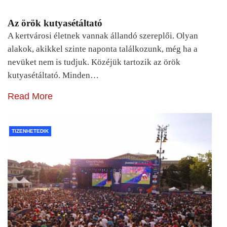
Az örök kutyasétáltató
A kertvárosi életnek vannak állandó szereplői. Olyan
alakok, akikkel szinte naponta találkozunk, még ha a
nevüket nem is tudjuk. Közéjük tartozik az örök
kutyasétáltató. Minden…
Read More
TIZENHETEDIK