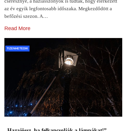
cseresznye, a háziasszonyok is tudták, hogy elérkezett
az év egyik legfontosabb időszaka. Megkezdődött a
befőzési szezon. A…
Read More
TIZENHETEDIK
„Hazajössz, ha felkapcsolják a lámpákat!”