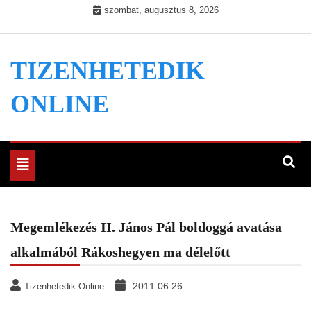
Skip
szombat, augusztus 8, 2026
to
content
TIZENHETEDIK
ONLINE
Toggle
navigation
Megemlékezés II. János Pál boldoggá avatása
alkalmából Rákoshegyen ma délelőtt
2011.06.26.
Tizenhetedik Online