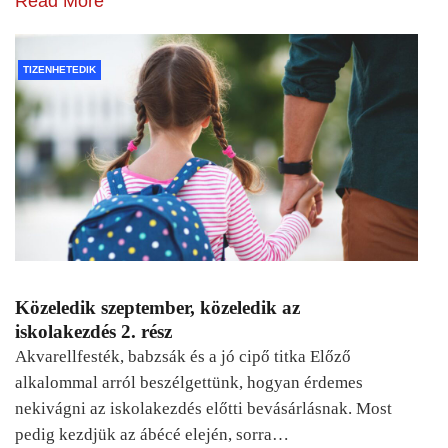
Read More
TIZENHETEDIK
Közeledik szeptember, közeledik az
iskolakezdés 2. rész
Akvarellfesték, babzsák és a jó cipő titka Előző
alkalommal arról beszélgettünk, hogyan érdemes
nekivágni az iskolakezdés előtti bevásárlásnak. Most
pedig kezdjük az ábécé elején, sorra…