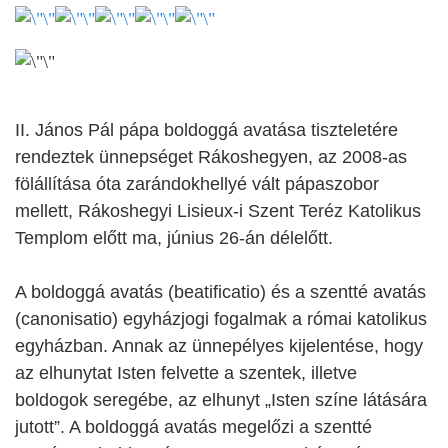
II. János Pál pápa boldoggá avatása tiszteletére
rendeztek ünnepséget Rákoshegyen, az 2008-as
fölállítása óta zarándokhellyé vált pápaszobor
mellett, Rákoshegyi Lisieux-i Szent Teréz Katolikus
Templom előtt ma, június 26-án délelőtt.
A boldoggá avatás (beatificatio) és a szentté avatás
(canonisatio) egyházjogi fogalmak a római katolikus
egyházban. Annak az ünnepélyes kijelentése, hogy
az elhunytat Isten felvette a szentek, illetve
boldogok seregébe, az elhunyt „Isten színe látására
jutott”. A boldoggá avatás megelőzi a szentté